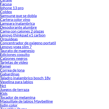
Facusa
Iphone 13 pro
Coldex
Samsung que se dobla
Cartera color vino
Lampara inalambrica
Desodorante alumbre
Cama con cajones 2 plazas
Lenovo thinkpad x1 carbon
Orquideas
Concentrador de oxigeno portatil
Lenovo yoga slim 7
Taurato de magnesio
Ediciones coquito
Calzones negros
Tarjetas de video
Kemei
Correa de lona
Gabardinas
Taladro inalambrico bosch 18v
Vaselina para labios
Nct
Juegos de terraza
Kids
Tocador de melamina
Maquillaje de labios Maybelline
Isdin color
Zapatillas Puma