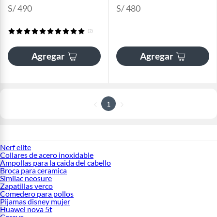
S/ 490
S/ 480
(2)
Agregar
Agregar
1
Nerf elite
Collares de acero inoxidable
Ampollas para la caida del cabello
Broca para ceramica
Similac neosure
Zapatillas verco
Comedero para pollos
Pijamas disney mujer
Huawei nova 5t
Cerave