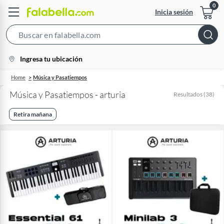
Inicia sesión
Search
Bar
location-
Ingresa tu ubicación
icon
Home
Música y Pasatiempos
Música y Pasatiempos - arturia
Resultados
(
38
)
Retira mañana