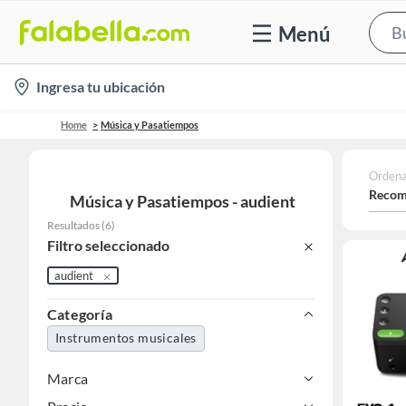
Menú
location-
Ingresa tu ubicación
icon
Home
Música y Pasatiempos
Ordena
Recom
Música y Pasatiempos - audient
Resultados
(
6
)
Filtro seleccionado
audient
Categoría
Instrumentos musicales
Marca