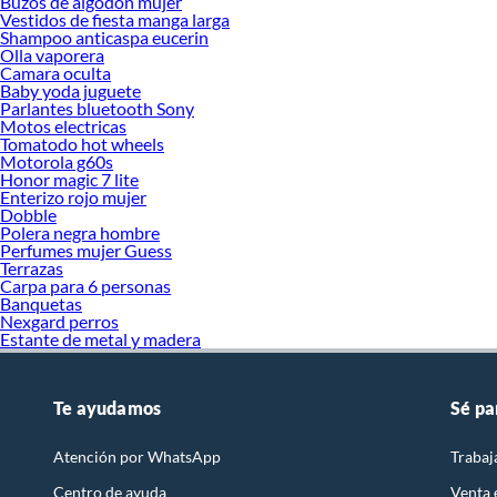
Buzos de algodon mujer
Vestidos de fiesta manga larga
Shampoo anticaspa eucerin
Olla vaporera
Camara oculta
Baby yoda juguete
Parlantes bluetooth Sony
Motos electricas
Tomatodo hot wheels
Motorola g60s
Honor magic 7 lite
Enterizo rojo mujer
Dobble
Polera negra hombre
Perfumes mujer Guess
Terrazas
Carpa para 6 personas
Banquetas
Nexgard perros
Estante de metal y madera
Te ayudamos
Sé pa
Atención por WhatsApp
Trabaj
Centro de ayuda
Venta