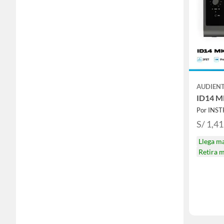
AUDIEN
ID14 M
S/ 1,4
Llega m
Retira 