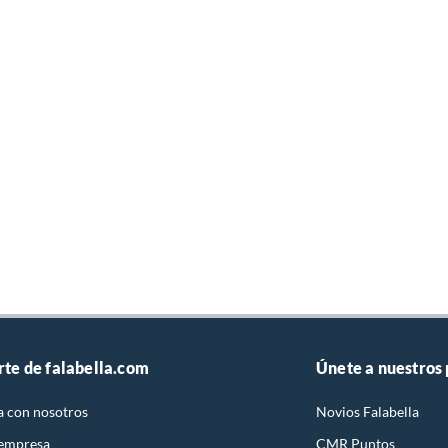
rte de falabella.com
Únete a nuestros
a con nosotros
Novios Falabella
 empresa
CMR Puntos