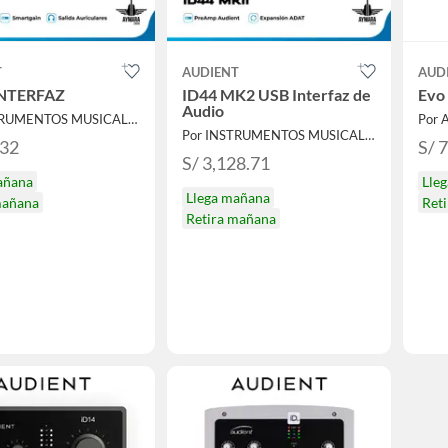
T
AUDIENT
AUD
INTERFAZ
ID44 MK2 USB Interfaz de
Evo 
Audio
Por INSTRUMENTOS MUSICALES AYMARA
Por 
Por INSTRUMENTOS MUSICALES AYMARA
.32
S/ 
S/ 3,128.71
añana
Lle
Llega mañana
mañana
Ret
Retira mañana