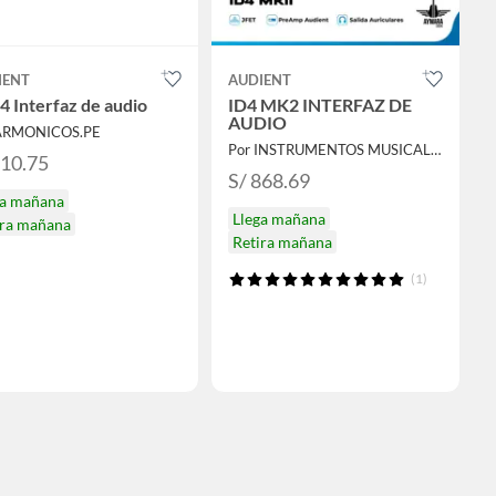
IENT
AUDIENT
4 Interfaz de audio
ID4 MK2 INTERFAZ DE
AUDIO
ARMONICOS.PE
Por INSTRUMENTOS MUSICALES AYMARA
710.75
S/ 868.69
ga mañana
Llega mañana
ira mañana
Retira mañana
(1)