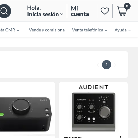
0
Hola
,
Mi
cuenta
Inicia sesión
eta CMR
Vende y comisiona
Venta telefónica
Ayuda
1