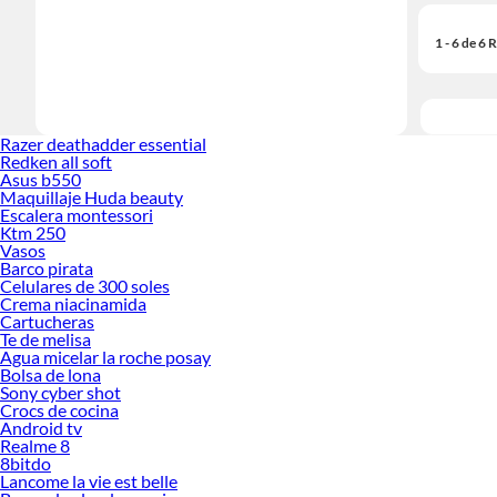
1 - 6 de 6
Razer deathadder essential
Redken all soft
Asus b550
Maquillaje Huda beauty
Escalera montessori
Ktm 250
Vasos
Barco pirata
Celulares de 300 soles
Crema niacinamida
Cartucheras
Te de melisa
Agua micelar la roche posay
Bolsa de lona
Sony cyber shot
Crocs de cocina
Android tv
Realme 8
8bitdo
Lancome la vie est belle