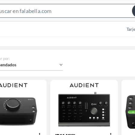
Search
Bar
Tarj
r por
:
endados