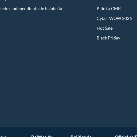
dedor Independiente de Falabella
Pide tu CMR
Cyber WOW 2026
Hot Sale
Black Friday
s y
Política de
Política de
Oficial de 