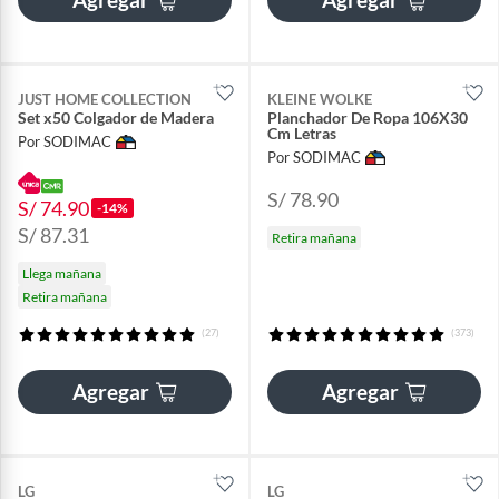
JUST HOME COLLECTION
KLEINE WOLKE
Set x50 Colgador de Madera
Planchador De Ropa 106X30
Cm Letras
Por SODIMAC
Por SODIMAC
S/ 78.90
S/ 74.90
-14%
S/ 87.31
Retira mañana
Llega mañana
Retira mañana
(27)
(373)
Agregar
Agregar
LG
LG