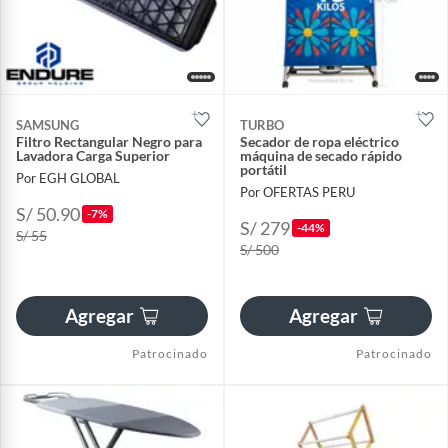
SAMSUNG
TURBO
Filtro Rectangular Negro para
Secador de ropa eléctrico
Lavadora Carga Superior
máquina de secado rápido
portátil
Por EGH GLOBAL
Por OFERTAS PERU
S/ 50.90
-7%
S/ 279
-44%
S/ 55
S/ 500
Agregar
Agregar
Patrocinado
Patrocinado