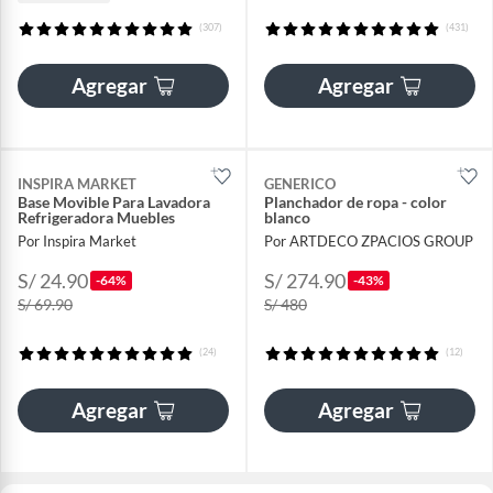
(307)
(431)
Agregar
Agregar
INSPIRA MARKET
GENERICO
Base Movible Para Lavadora
Planchador de ropa - color
Refrigeradora Muebles
blanco
Por Inspira Market
Por ARTDECO ZPACIOS GROUP
S/ 24.90
S/ 274.90
-64%
-43%
S/ 69.90
S/ 480
(24)
(12)
Agregar
Agregar