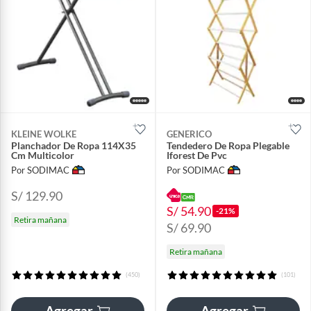
KLEINE WOLKE
GENERICO
Planchador De Ropa 114X35
Tendedero De Ropa Plegable
Cm Multicolor
Iforest De Pvc
Por SODIMAC
Por SODIMAC
S/ 129.90
S/ 54.90
-21%
Retira mañana
S/ 69.90
Retira mañana
(450)
(101)
Agregar
Agregar