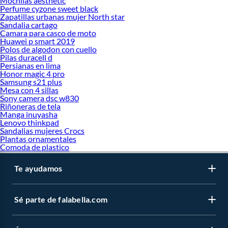
Mochilas aesthetic
Perfume cyzone sweet black
Zapatillas urbanas mujer North star
Sandalia cartago
Camara para casco de moto
Huawei p smart 2019
Polos de algodon con cuello
Pilas duracell d
Persianas en lima
Honor magic 4 pro
Samsung s21 plus
Mesa con 4 sillas
Sony camera dsc w830
Riñoneras de tela
Manga inuyasha
Lenovo thinkpad
Sandalias mujeres Crocs
Plantas ornamentales
Comoda de plastico
Te ayudamos
Sé parte de falabella.com