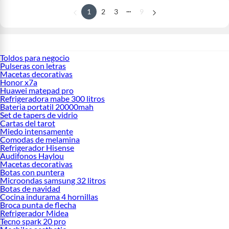
...
1
2
3
9
Toldos para negocio
Pulseras con letras
Macetas decorativas
Honor x7a
Huawei matepad pro
Refrigeradora mabe 300 litros
Bateria portatil 20000mah
Set de tapers de vidrio
Cartas del tarot
Miedo intensamente
Comodas de melamina
Refrigerador Hisense
Audifonos Haylou
Macetas decorativas
Botas con puntera
Microondas samsung 32 litros
Botas de navidad
Cocina indurama 4 hornillas
Broca punta de flecha
Refrigerador Midea
Tecno spark 20 pro