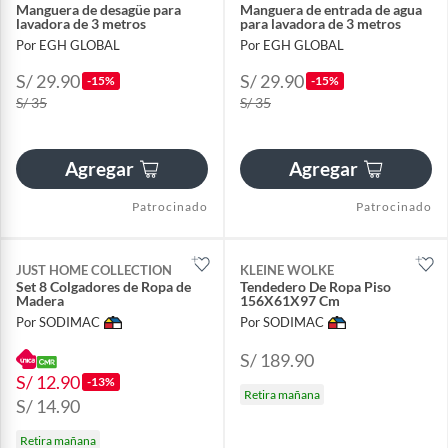
Manguera de desagüe para
Manguera de entrada de agua
lavadora de 3 metros
para lavadora de 3 metros
Por EGH GLOBAL
Por EGH GLOBAL
S/ 29.90
S/ 29.90
-15%
-15%
S/ 35
S/ 35
Agregar
Agregar
Patrocinado
Patrocinado
JUST HOME COLLECTION
KLEINE WOLKE
Set 8 Colgadores de Ropa de
Tendedero De Ropa Piso
Madera
156X61X97 Cm
Por SODIMAC
Por SODIMAC
S/ 189.90
S/ 12.90
-13%
Retira mañana
S/ 14.90
Retira mañana