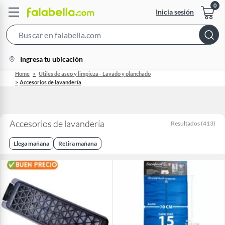
Inicia sesión
Search
Bar
location-
Ingresa tu ubicación
icon
Home
Utiles de aseo y limpieza - Lavado y planchado
Accesorios de lavandería
Accesorios de lavandería
Resultados
(
413
)
Llega mañana
Retira mañana