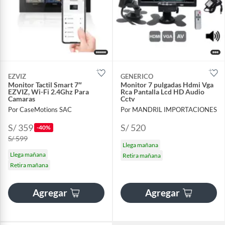
EZVIZ
GENERICO
Monitor Tactil Smart 7″
Monitor 7 pulgadas Hdmi Vga
EZVIZ, Wi-Fi 2.4Ghz Para
Rca Pantalla Lcd HD Audio
Camaras
Cctv
Por CaseMotions SAC
Por MANDRIL IMPORTACIONES
S/ 359
S/ 520
-40%
S/ 599
Llega mañana
Llega mañana
Retira mañana
Retira mañana
Agregar
Agregar