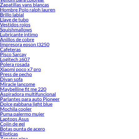
Zapatillas vans blancas
Hombre Polo ralph lauren
Brillo labial
Llave de tubo
Vestidos rojos
Squishmallows
Lubricante intimo
Anillos de cobre
Impresora epson l3250
Cafeteras
Pisco Sarcay
Logitech z607
Polera rosada
Xiaomi poco x7 pro
Press de pecho
Divan sofa
Miracle lancome
Maybelline fit me 220
Aspiradora multifuncional
Parlantes para auto Pioneer
Dolce gabbana light blue
Mochila cooler
Puma palermo mujer
Laptops Asus
Cojin de gel
Botas punta de acero
Elipticas
Zapatos nina