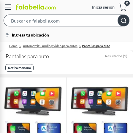
Inicia sesión
Search
Bar
location-
Ingresa tu ubicación
icon
Home
Automotriz - Audio y video para autos
Pantallas para auto
Pantallas para auto
Resultados
(
5
)
Retira mañana