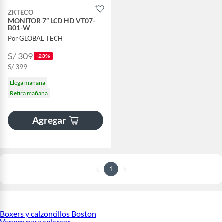
ZKTECO
MONITOR 7” LCD HD VT07-
B01-W
Por GLOBAL TECH
S/ 309
-23%
S/ 399
Llega mañana
Retira mañana
Agregar
1
Boxers y calzoncillos Boston
Venom para colorear