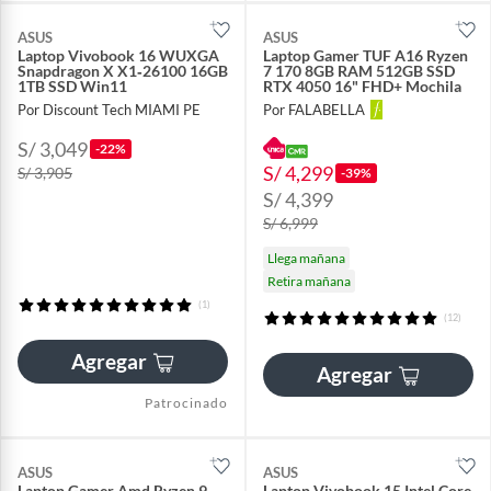
ASUS
ASUS
Laptop Vivobook 16 WUXGA
Laptop Gamer TUF A16 Ryzen
Snapdragon X X1‑26100 16GB
7 170 8GB RAM 512GB SSD
1TB SSD Win11
RTX 4050 16" FHD+ Mochila
Por Discount Tech MIAMI PE
Por FALABELLA
S/ 3,049
-22%
S/ 4,299
S/ 3,905
-39%
S/ 4,399
S/ 6,999
Llega mañana
Retira mañana
(1)
(12)
Agregar
Agregar
Patrocinado
ASUS
ASUS
Laptop Gamer Amd Ryzen 9
Laptop Vivobook 15 Intel Core