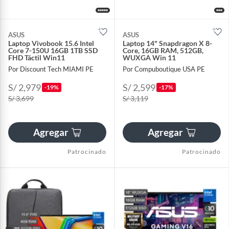
ASUS
ASUS
Laptop Vivobook 15.6 Intel
Laptop 14" Snapdragon X 8-
Core 7-150U 16GB 1TB SSD
Core, 16GB RAM, 512GB,
FHD Táctil Win11
WUXGA Win 11
Por Discount Tech MIAMI PE
Por Compuboutique USA PE
S/ 2,979
S/ 2,599
-19%
-17%
S/ 3,699
S/ 3,119
Agregar
Agregar
Patrocinado
Patrocinado