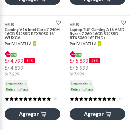
ASUS
ASUS
Gaming V16 Intel Core 7 240H
Laptop TUF Gaming A16 AMD
16GB 512SSD RTX5050 16"
Ryzen 7 260 16GB 512SSD
WUXGA
RTX5060 16" FHD+
Por FALABELLA
Por FALABELLA
S/ 4,799
S/ 5,899
-34%
-26%
S/ 4,899
S/ 5,999
S/ 7,299
S/ 7,999
Llega mañana
Llega mañana
Retira mañana
Retira mañana
(13)
(14)
Agregar
Agregar