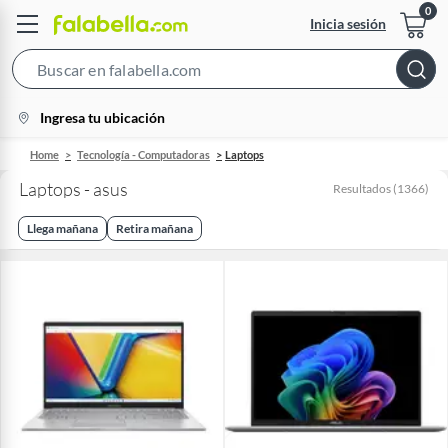
Inicia sesión
Search
Bar
location-
Ingresa tu ubicación
icon
Home
Tecnología - Computadoras
Laptops
Laptops - asus
Resultados
(
1366
)
Llega mañana
Retira mañana