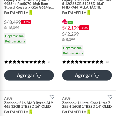
9955hx Rtx5070 16gb Ram
5 120U 8GB 512SSD 15.6"
1tbssd Rog Strix G16 G614fp-
FHD PANTALLA TÁCTIL
rv010w 16" Fhd
Por FALABELLA
Por FALABELLA
S/ 8,499
-47%
S/ 2,199
S/ 16,099
-59%
S/ 2,299
Llega mañana
S/ 5,399
Retira mañana
Llega mañana
Retira mañana
(2)
(11)
Agregar
Agregar
ASUS
ASUS
Zenbook S16 AMD Ryzen AI 9
Zenbook 14 Intel Core Ultra 7
465 32GB 1TBSSD 16" OLED
255H 16GB 1TBSSD 14" OLED
Por FALABELLA
Por FALABELLA