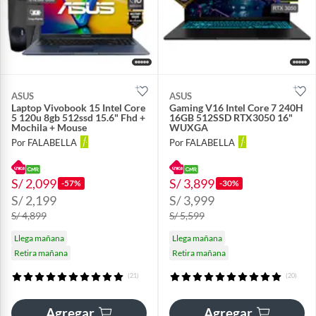
ASUS
ASUS
Laptop Vivobook 15 Intel Core
Gaming V16 Intel Core 7 240H
5 120u 8gb 512ssd 15.6" Fhd +
16GB 512SSD RTX3050 16"
Mochila + Mouse
WUXGA
Por FALABELLA
Por FALABELLA
S/ 2,099
S/ 3,899
-57%
-30%
S/ 2,199
S/ 3,999
S/ 4,899
S/ 5,599
Llega mañana
Llega mañana
Retira mañana
Retira mañana
(21)
(20)
Agregar
Agregar