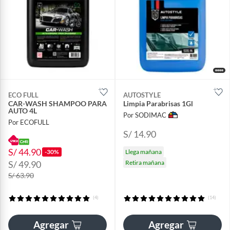
ECO FULL
AUTOSTYLE
CAR-WASH SHAMPOO PARA
Limpia Parabrisas 1Gl
AUTO 4L
Por SODIMAC
Por ECOFULL
S/ 14.90
S/ 44.90
-30%
Llega mañana
S/ 49.90
Retira mañana
S/ 63.90
(4)
(14)
Agregar
Agregar