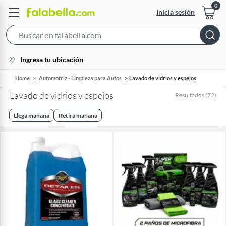
Inicia sesión
Search
Bar
location-
Ingresa tu ubicación
icon
Home
Automotriz - Limpieza para Autos
Lavado de vidrios y espejos
Lavado de vidrios y espejos
Resultados
(
72
)
Llega mañana
Retira mañana