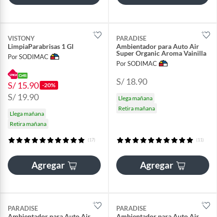
VISTONY
PARADISE
LimpiaParabrisas 1 Gl
Ambientador para Auto Air
Super Organic Aroma Vainilla
Por SODIMAC
Por SODIMAC
S/ 18.90
S/ 15.90
-20%
S/ 19.90
Llega mañana
Retira mañana
Llega mañana
Retira mañana
(17)
(11)
Agregar
Agregar
PARADISE
PARADISE
Ambientador para Auto Air
Ambientador para Auto Air