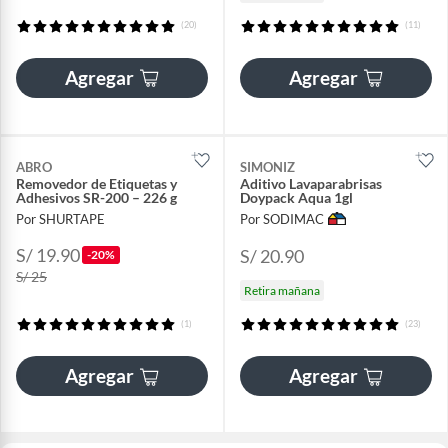
(20)
(11)
Agregar
Agregar
ABRO
SIMONIZ
Removedor de Etiquetas y
Aditivo Lavaparabrisas
Adhesivos SR-200 – 226 g
Doypack Aqua 1gl
Por SHURTAPE
Por SODIMAC
S/ 19.90
S/ 20.90
-20%
S/ 25
Retira mañana
(1)
(23)
Agregar
Agregar