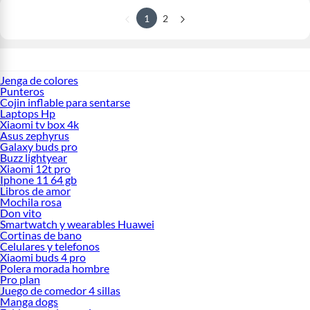
1
2
Jenga de colores
Punteros
Cojin inflable para sentarse
Laptops Hp
Xiaomi tv box 4k
Asus zephyrus
Galaxy buds pro
Buzz lightyear
Xiaomi 12t pro
Iphone 11 64 gb
Libros de amor
Mochila rosa
Don vito
Smartwatch y wearables Huawei
Cortinas de bano
Celulares y telefonos
Xiaomi buds 4 pro
Polera morada hombre
Pro plan
Juego de comedor 4 sillas
Manga dogs