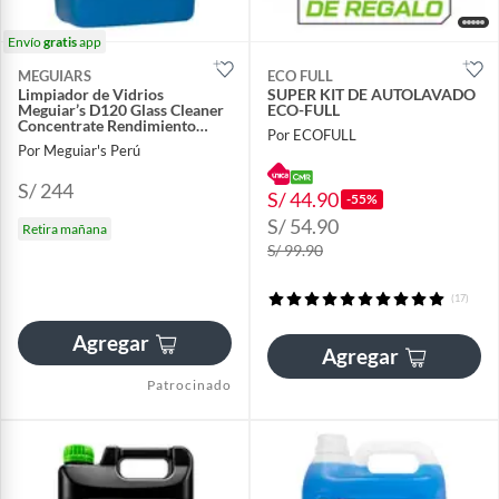
Envío
gratis
app
MEGUIARS
ECO FULL
Limpiador de Vidrios
SUPER KIT DE AUTOLAVADO
Meguiar’s D120 Glass Cleaner
ECO-FULL
Concentrate Rendimiento
Por ECOFULL
Profesional
Por Meguiar's Perú
S/ 244
S/ 44.90
-55%
S/ 54.90
Retira mañana
S/ 99.90
(17)
Agregar
Agregar
Patrocinado