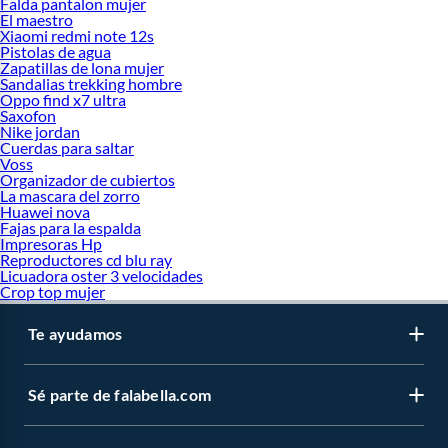
Falda pantalon mujer
El maestro
Xiaomi redmi note 12s
Pistolas de agua
Zapatillas de lona mujer
Sandalias trekking hombre
Oppo find x7 ultra
Saxofon
Nike jordan
Cuerdas para saltar
Voss
Organizador de cubiertos
La mascara del zorro
Huawei nova
Fajas para la espalda
Impresoras Hp
Reproductores cd blu ray
Licuadora oster 3 velocidades
Crop top mujer
Te ayudamos
Sé parte de falabella.com