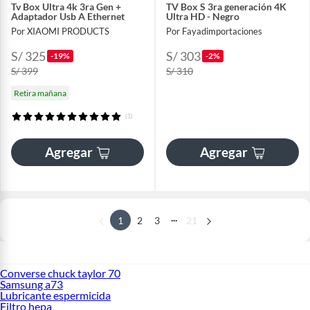
Tv Box Ultra 4k 3ra Gen +
TV Box S 3ra generación 4K
Adaptador Usb A Ethernet
Ultra HD - Negro
Por XIAOMI PRODUCTS
Por Fayadimportaciones
S/ 325
S/ 303
-19%
-2%
S/ 399
S/ 310
Retira mañana
(1)
Agregar
Agregar
...
1
2
3
21
Converse chuck taylor 70
Samsung a73
Lubricante espermicida
Filtro hepa