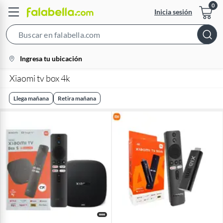
Inicia sesión
Search
Bar
location-
Ingresa tu ubicación
icon
Xiaomi tv box 4k
Llega mañana
Retira mañana