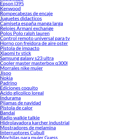
Epson l395
Kenwood
Rompecabezas de encaje
Juguetes didacticos
Camiseta españa manga larga
Relojes Armani exchange
Polos Polo ralph lauren
Control remoto universal para tv
Horno con freidora de aire oster
Pistola de impacto
Xiaomi tv stick
Samsung galaxy s23 ultra
Cooler master masterbox q300l
Morrales nike mujer
Jisoo
Nokia
Padrino
Ediciones coquito
Acido glicolico loreal
Indurama
Pijamas de navidad
Pistola de calor
Bandai
Radio walkie talkie
Hidrolavadora karcher industrial
Mostradores de melamina
Interruptores Cubull
Mochilas para mujer Guess