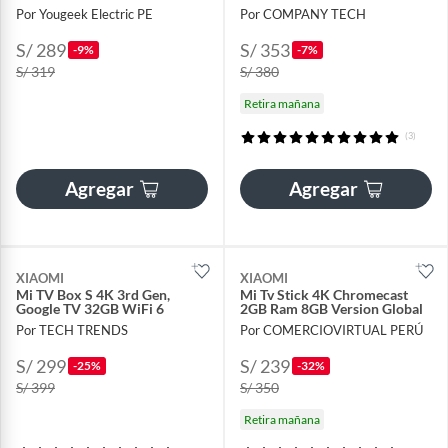
Por Yougeek Electric PE
Por COMPANY TECH
S/ 289
S/ 353
-9%
-7%
S/ 319
S/ 380
Retira mañana
(3)
Agregar
Agregar
XIAOMI
XIAOMI
Mi TV Box S 4K 3rd Gen,
Mi Tv Stick 4K Chromecast
Google TV 32GB WiFi 6
2GB Ram 8GB Version Global
Por TECH TRENDS
Por COMERCIOVIRTUAL PERÚ
S/ 299
S/ 239
-25%
-32%
S/ 399
S/ 350
Retira mañana