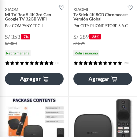
XIAOMI
XIAOMI
Mi TV Box S 4K 3rd Gen
Tv Stick 4K 8GB Chromecast
Google TV 32GB WiFi
Versión Global
Por COMPANY TECH
Por CITY PHONE STORE S.A.C
S/ 353
S/ 289
-7%
-28%
S/ 380
S/ 399
Retira mañana
Retira mañana
(1)
(60)
Agregar
Agregar