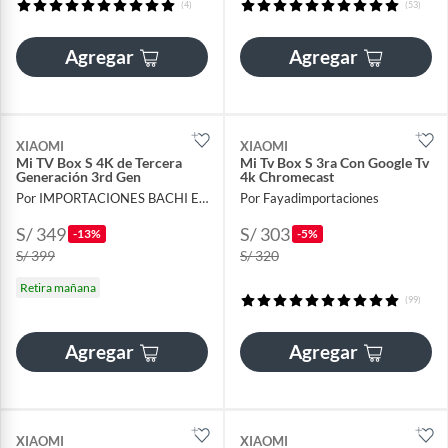
(4)
(53)
Agregar
Agregar
XIAOMI
XIAOMI
Mi TV Box S 4K de Tercera
Mi Tv Box S 3ra Con Google Tv
Generación 3rd Gen
4k Chromecast
Por IMPORTACIONES BACHI E.I.R.L.
Por Fayadimportaciones
S/ 349
S/ 303
-13%
-5%
S/ 399
S/ 320
Retira mañana
(99)
Agregar
Agregar
XIAOMI
XIAOMI