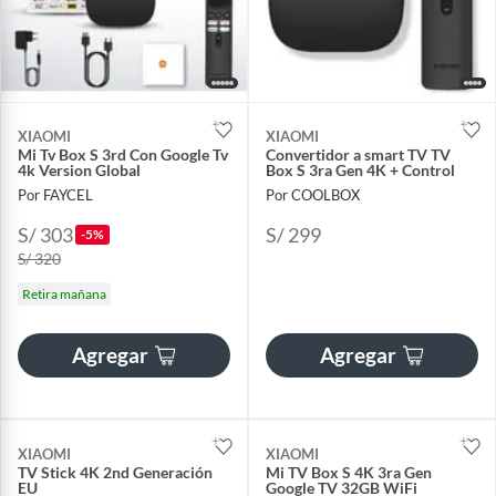
XIAOMI
XIAOMI
Mi Tv Box S 3rd Con Google Tv
Convertidor a smart TV TV
4k Version Global
Box S 3ra Gen 4K + Control
Por FAYCEL
Por COOLBOX
S/ 303
S/ 299
-5%
S/ 320
Retira mañana
Agregar
Agregar
XIAOMI
XIAOMI
TV Stick 4K 2nd Generación
Mi TV Box S 4K 3ra Gen
EU
Google TV 32GB WiFi