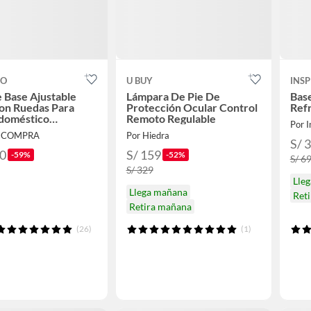
CO
U BUY
INS
 Base Ajustable
Lámpara De Pie De
Base
on Ruedas Para
Protección Ocular Control
Ref
odoméstico
Remoto Regulable
Por I
ra
XICOMPRA
Por Hiedra
S/ 
90
S/ 159
-59%
-52%
S/ 6
S/ 329
Lle
Llega mañana
Ret
Retira mañana
(26)
(1)