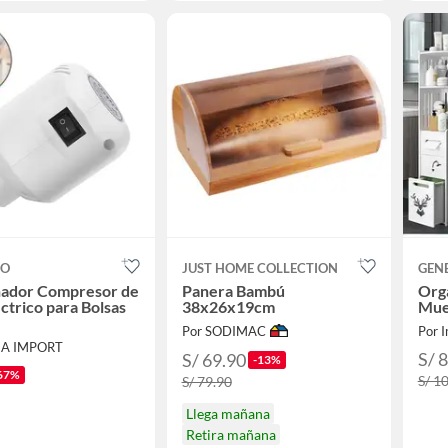
CO
JUST HOME COLLECTION
GEN
nador Compresor de
Panera Bambú
Org
éctrico para Bolsas
38x26x19cm
Mue
Por SODIMAC
Por I
HA IMPORT
S/ 
S/ 69.90
-13%
67%
S/ 1
S/ 79.90
Llega mañana
Retira mañana