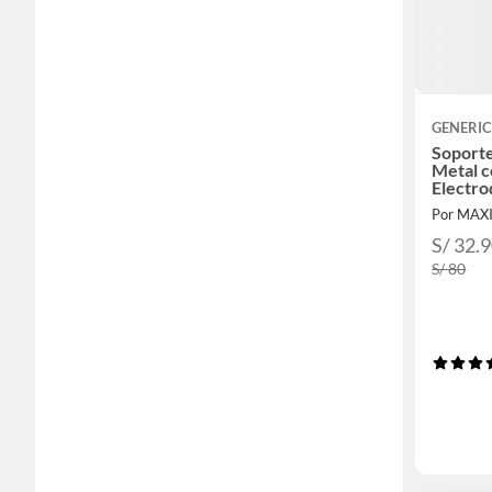
GENERI
Soporte
Metal c
Electr
Lavado
Por MA
S/ 32.
S/ 80