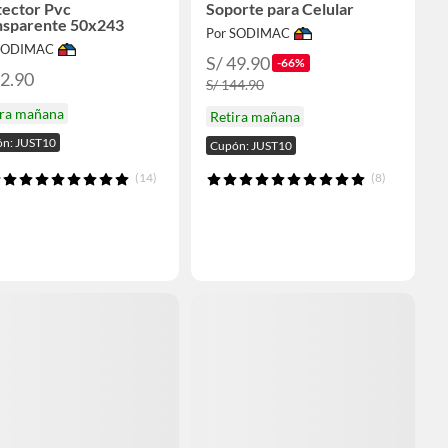
tector Pvc
Soporte para Celular
nsparente 50x243
Por SODIMAC
 SODIMAC
S/ 49.90
-66%
12.90
S/ 144.90
ira mañana
Retira mañana
n: JUST10
Cupón: JUST10
(14)
(8)