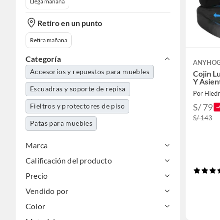
Llega mañana
Retiro en un punto
Retira mañana
Categoría
ANYHO
Accesorios y repuestos para muebles
Cojin 
Y Asient
Escuadras y soporte de repisa
Por Hied
Fieltros y protectores de piso
S/ 79
-
S/ 143
Patas para muebles
Marca
Calificación del producto
Precio
Vendido por
Color