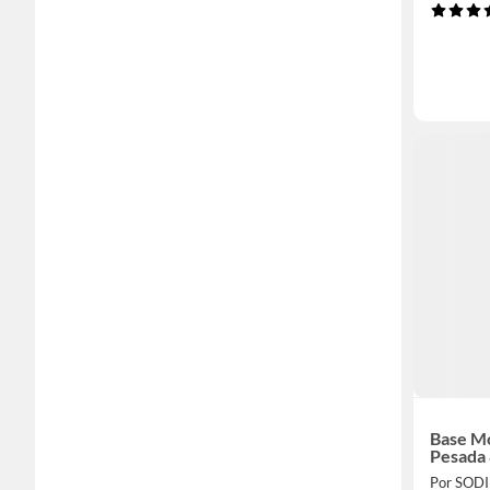
Base Mó
Pesada
Por SOD