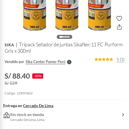
o
f
n
I
r
Tripack Sellador de juntas Sikaflex-11 FC Purform
e
SIKA
l
Gris x 300ml
l
e
5 (1)
Vendido por
Sika Center Pamer Perú
S
S/ 88.40
-31%
S/ 129
Código: 129093652
Entrega en
Cercado De Lima
Sin stock en tienda
Cercado De Lima, Lima