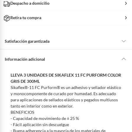
Despacho a domicilio
Retira tu compra
Satisfacción garantizada
La mayoría de los productos tienen
30 días desde que los recibes para
hacer una devolución.
Información adicional
Sin embargo, tenemos categorías que cuentan con plazos diferentes,
otras con restricciones y algunas que no se pueden devolver ni cambiar.
LLEVA 3 UNIDADES DE SIKAFLEX 11 FC PURFORM COLOR
Conoce cuáles son:
GRIS DE 300ML
Sikaflex®-11 FC Purform® es un adhesivo y sellador elástico
Productos vendidos por
Falabella, Tottus y otros vendedores tienen:
y monocomponente de curado por humedad. Es adecuado
48 horas: cemento, mezclas de hormigón, morteros, yeso y otros
para aplicaciones de sellados elásticos y pegados multiusos
productos para asfalto, hormigón, albañilería.
tanto en interior como en exterior.
7 días: colchones y productos de combustión.
BENEFICIOS
- Capacidad de movimiento de ± 25 %
Productos vendidos por
Sodimac
tienen:
- Fácil aplicación sin descuelgue
48 horas: cemento, mezclas de hormigón, morteros, yeso y otros
- Buena adherencia a la mayoría de los materiales de