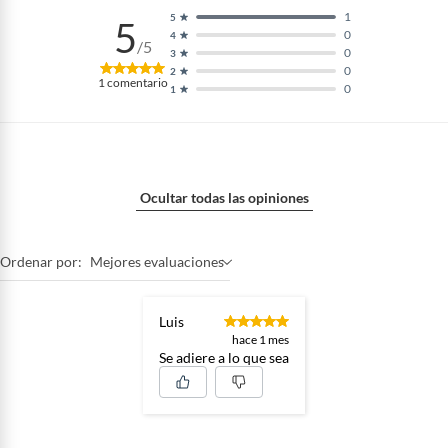
1
5
5
0
4
/5
0
3
0
2
1
comentario
0
1
Ocultar todas las opiniones
Ordenar por:
Mejores evaluaciones
Luis
hace 1 mes
Se adiere a lo que sea