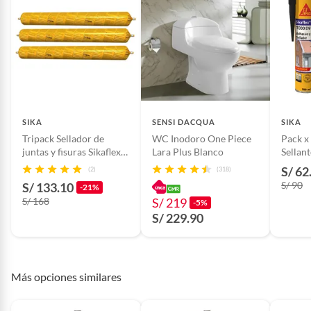
producto.
Motocicletas y bicicletas motorizadas.
Licores y cigarros electrónicos.
Condicion del
Nuevo
producto
Tipo de sellador
Poliuretanos
SIKA
SENSI DACQUA
SIKA
Tripack Sellador de
WC Inodoro One Piece
Pack x
juntas y fisuras Sikaflex
Lara Plus Blanco
Sellan
Modelo
Sikaflex 11fc Purform
11FC Purform Gris
Purfor
S/ 62
(2)
(318)
600ml
+ Sika
S/ 90
S/ 133.10
-21%
Secado final
70 minutos, curado total 24
S/ 168
S/ 219
-5%
horas
S/ 229.90
Cantidad contenida
3 Sikaflex 11 fc purform 300ml
en el empaque
Más opciones similares