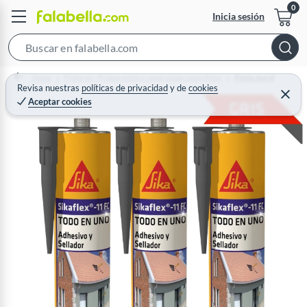
Inicia sesión
S
e
Home
Pinturas - Preparación y reparación superficies
Pasta mural
a
Revisa nuestras
políticas de privacidad
y
de
cookies
C
Aceptar cookies
r
e
r
c
r
a
h
r
B
a
r