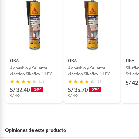
Color
Gris
Garantía
2 meses
Incluye
3 Sikaflex 11FC Purform Gris
300mL
SIKA
SIKA
SIKA
Adhesivo y Sellante
Adhesivo y Sellante
Sikafl
elástico Sikaflex 11 FC
elástico Sikaflex 11 FC
Sellad
Purform Negro 300ml
Purform Marron 300ml
Blanco
S/ 42
(14)
(15)
S/ 32.40
S/ 35.70
-34%
-27%
S/ 49
S/ 49
Opiniones de este producto