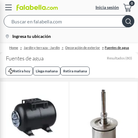
Inicia sesión
Search
Bar
location-
Ingresa tu ubicación
icon
Home
Jardín y terraza - Jardín
Decoración de exterior
Fuentes de agua
Fuentes de agua
Resultados
(
80
)
Retira hoy
Llega mañana
Retira mañana