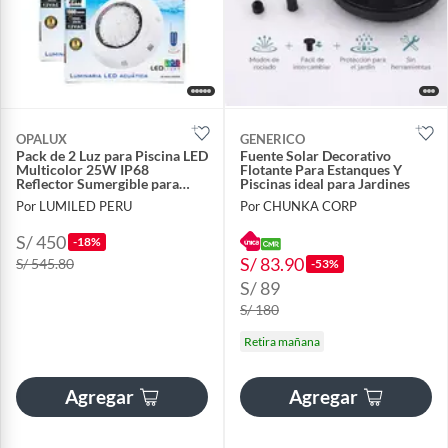
OPALUX
GENERICO
Pack de 2 Luz para Piscina LED
Fuente Solar Decorativo
Multicolor 25W IP68
Flotante Para Estanques Y
Reflector Sumergible para
Piscinas ideal para Jardines
Adosar
Por LUMILED PERU
Por CHUNKA CORP
S/ 450
-18%
S/ 83.90
S/ 545.80
-53%
S/ 89
S/ 180
Retira mañana
Agregar
Agregar