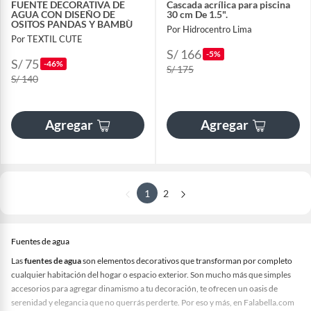
FUENTE DECORATIVA DE
Cascada acrílica para piscina
AGUA CON DISEÑO DE
30 cm De 1.5".
OSITOS PANDAS Y BAMBÙ
Por Hidrocentro Lima
Por TEXTIL CUTE
S/ 166
-5%
S/ 75
-46%
S/ 175
S/ 140
Agregar
Agregar
1
2
Fuentes de agua
Las
fuentes de agua
son elementos decorativos que transforman por completo
cualquier habitación del hogar o espacio exterior. Son mucho más que simples
accesorios para agregar dinamismo a tu decoración, te ofrecen un oasis de
serenidad y elegancia que no querrás perderte. Por eso y más, en Falabella.com