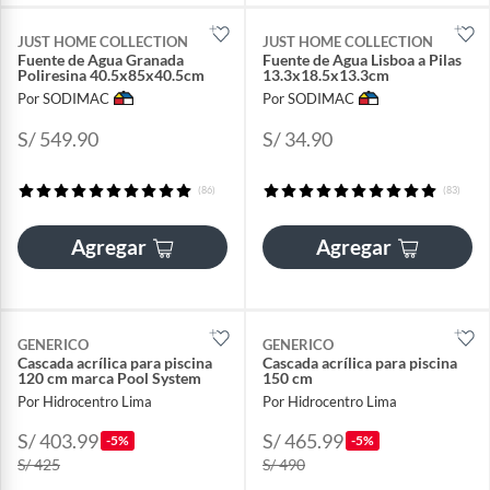
JUST HOME COLLECTION
JUST HOME COLLECTION
Fuente de Agua Granada
Fuente de Agua Lisboa a Pilas
Poliresina 40.5x85x40.5cm
13.3x18.5x13.3cm
Por SODIMAC
Por SODIMAC
S/ 549.90
S/ 34.90
(86)
(83)
Agregar
Agregar
GENERICO
GENERICO
Cascada acrílica para piscina
Cascada acrílica para piscina
120 cm marca Pool System
150 cm
Por Hidrocentro Lima
Por Hidrocentro Lima
S/ 403.99
S/ 465.99
-5%
-5%
S/ 425
S/ 490