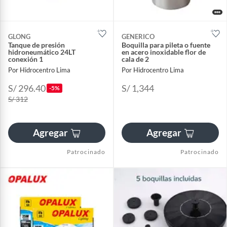
GLONG
GENERICO
Tanque de presión
Boquilla para pileta o fuente
hidroneumático 24LT
en acero inoxidable flor de
conexión 1
cala de 2
Por Hidrocentro Lima
Por Hidrocentro Lima
S/ 296.40
S/ 1,344
-5%
S/ 312
Agregar
Agregar
Patrocinado
Patrocinado