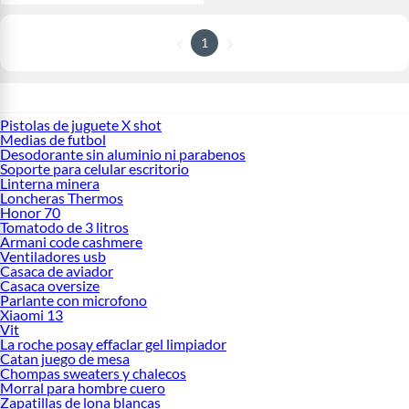
1
Pistolas de juguete X shot
Medias de futbol
Desodorante sin aluminio ni parabenos
Soporte para celular escritorio
Linterna minera
Loncheras Thermos
Honor 70
Tomatodo de 3 litros
Armani code cashmere
Ventiladores usb
Casaca de aviador
Casaca oversize
Parlante con microfono
Xiaomi 13
Vit
La roche posay effaclar gel limpiador
Catan juego de mesa
Chompas sweaters y chalecos
Morral para hombre cuero
Zapatillas de lona blancas