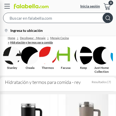
Inicia sesión
Search
Bar
location-
Ingresa tu ubicación
icon
Home
Decohogar - Menaje
Menaje Cocina
Hidratación y termos para comida
Stanley
Owala
Thermos
Facusa
Keep
Just Home
Collection
Hidratación y termos para comida - rey
Resultados
(
7
)