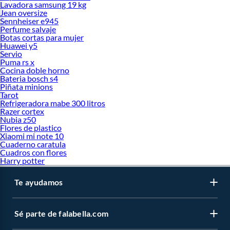
Lavadora samsung 19 kg
Jean oversize
Sennheiser e945
Perfume salvaje
Botas cortas para mujer
Huawei y5
Servio
Puma rs x
Cocina doble horno
Bateria bosch s4
Piñata minions
Tarot
Refrigeradora mabe 300 litros
Razer cortex
Nubia z50
Flores de plastico
Xiaomi mi note 10
Cuaderno caratula
Cuadros con flores
Harry potter
Te ayudamos
Sé parte de falabella.com