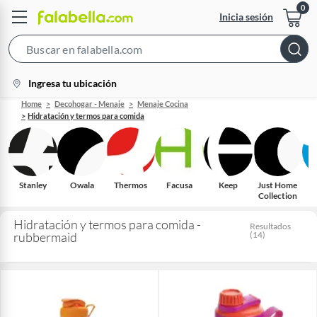
Inicia sesión
Search
Bar
location-
Ingresa tu ubicación
icon
Home
Decohogar - Menaje
Menaje Cocina
Hidratación y termos para comida
Stanley
Owala
Thermos
Facusa
Keep
Just Home
Collection
Hidratación y termos para comida -
Resultados
rubbermaid
(
14
)