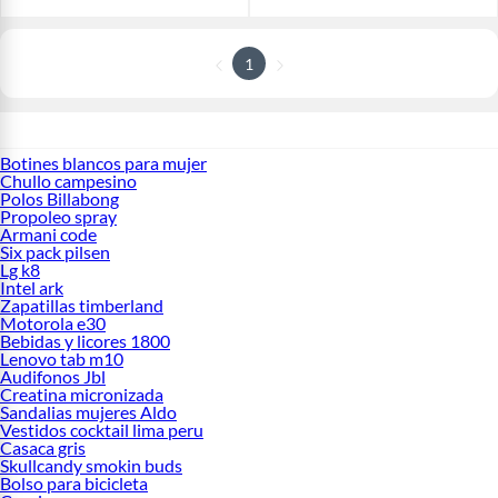
1
Botines blancos para mujer
Chullo campesino
Polos Billabong
Propoleo spray
Armani code
Six pack pilsen
Lg k8
Intel ark
Zapatillas timberland
Motorola e30
Bebidas y licores 1800
Lenovo tab m10
Audifonos Jbl
Creatina micronizada
Sandalias mujeres Aldo
Vestidos cocktail lima peru
Casaca gris
Skullcandy smokin buds
Bolso para bicicleta