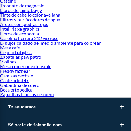
Caseine
Treonato de magnesio
Libros de jaime bayly
Tinte de cabello color avellana
Filtros y purificadores de agua
Aretes con piedras rojas
Intel iris xe graphics
Libros de economia
Carolina herrera 212 vip rose
Dibujos cuidado del medio ambiente para colorear
Mesa cafe
Cepillo babyliss
Zapatillas paw patrol
Violines
Mesa comedor extensible
Freddy fazbear
Camisas oechsle
Cable hdmi 4k
Gabardina de cuero
Bota ortopedica
Zapatillas blancas de cuero
Te ayudamos
Sé parte de falabella.com