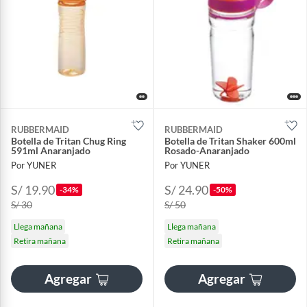
RUBBERMAID
RUBBERMAID
Botella de Tritan Chug Ring
Botella de Tritan Shaker 600ml
591ml Anaranjado
Rosado-Anaranjado
Por YUNER
Por YUNER
S/ 19.90
S/ 24.90
-34%
-50%
S/ 30
S/ 50
Llega mañana
Llega mañana
Retira mañana
Retira mañana
Agregar
Agregar