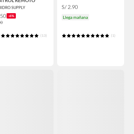
NTROL REMOTO
S/ 2.90
HIDRO SUPPLY
850
-6%
Llega mañana
00
(13)
(1)