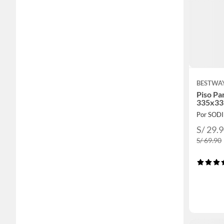
BESTWA
Piso Pa
335x3
Por SOD
S/ 29.
S/ 69.90