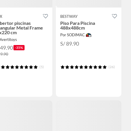
EX
BESTWAY
bertor piscinas
Piso Para Piscina
tangular Metal Frame
488x488cm
x220 cm
Por SODIMAC
ivertitoys
S/ 89.90
149.90
-35%
29.90
(5)
(26)