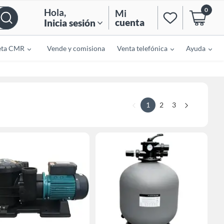
0
Hola
,
Mi
cuenta
Inicia sesión
eta CMR
Vende y comisiona
Venta telefónica
Ayuda
1
2
3