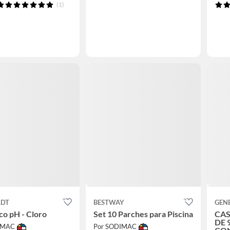
(1)
LDT
BESTWAY
GEN
ico pH - Cloro
Set 10 Parches para Piscina
CAS
DE 
IMAC
Por SODIMAC