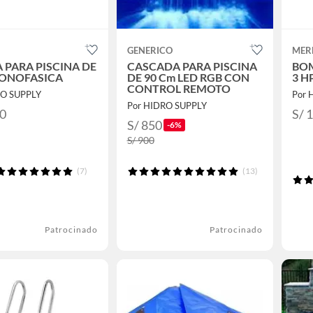
GENERICO
MER
 PARA PISCINA DE
CASCADA PARA PISCINA
BOM
MONOFASICA
DE 90 Cm LED RGB CON
3 H
CONTROL REMOTO
RO SUPPLY
Por 
Por HIDRO SUPPLY
00
S/ 
S/ 850
-6%
S/ 900
(7)
(13)
Patrocinado
Patrocinado