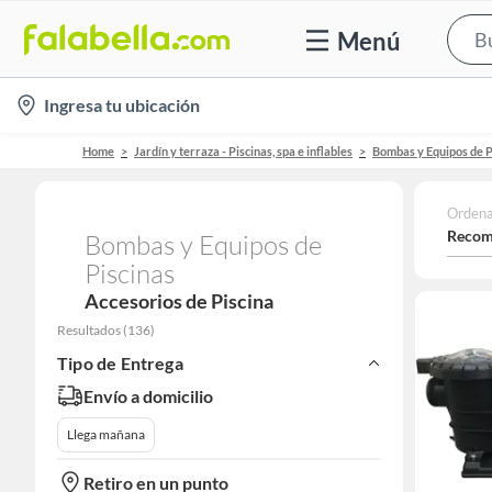
Menú
location-
Ingresa tu ubicación
icon
Home
Jardín y terraza - Piscinas, spa e inflables
Bombas y Equipos de P
Ordena
Recom
Bombas y Equipos de
Piscinas
Accesorios de Piscina
Resultados
(
136
)
Tipo de Entrega
Envío a domicilio
Llega mañana
Retiro en un punto