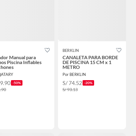
BERKLIN
ador Manual para
CANALETA PARA BORDE
os Piscina Inflables
DE PISCINA 15 CM x 1
chones
METRO
QATARY
Por BERKLIN
19.90
S/ 74.52
-50%
-20%
9.90
S/ 93.13