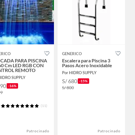
ERICO
GENERICO
CADA PARA PISCINA
Escalera para Piscina 3
60 Cm LED RGB CON
Pasos Acero Inoxidable
NTROL REMOTO
Por HIDRO SUPPLY
HIDRO SUPPLY
S/ 680
-15%
590
-16%
S/ 800
99
(11)
Patrocinado
Patrocinado