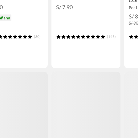
CO
90
S/ 7.90
Por 
S/ 
añana
S/ 9
(30)
(143)