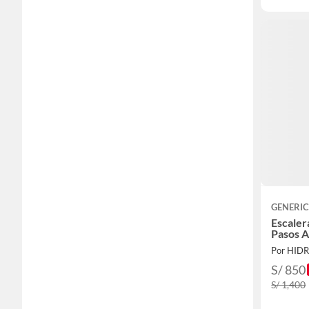
GENERI
Escaler
Pasos A
Por HID
S/ 850
S/ 1,400