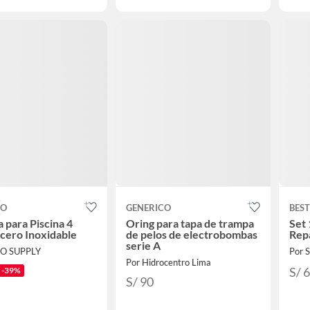
CO
GENERICO
BES
a para Piscina 4
Oring para tapa de trampa
Set 
cero Inoxidable
de pelos de electrobombas
Rep
serie A
RO SUPPLY
Por
Por Hidrocentro Lima
S/ 
-39%
S/ 90