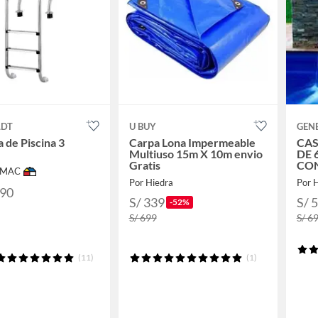
LDT
U BUY
GEN
a de Piscina 3
Carpa Lona Impermeable
CAS
Multiuso 15m X 10m envio
DE 
Gratis
CO
IMAC
Por Hiedra
Por 
.90
S/ 339
S/ 
-52%
S/ 699
S/ 6
(11)
(1)