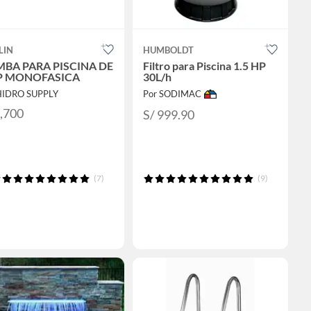
LIN
HUMBOLDT
BA PARA PISCINA DE
Filtro para Piscina 1.5 HP
P MONOFASICA
30L/h
HIDRO SUPPLY
Por SODIMAC
1,700
S/ 999.90
(7)
(9)