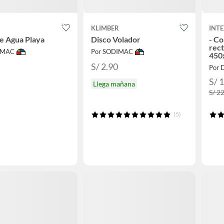
R
KLIMBER
INT
e Agua Playa
Disco Volador
- Co
rec
IMAC
Por SODIMAC
450
S/ 2.90
Por D
S/ 
Llega mañana
S/ 2
(5)