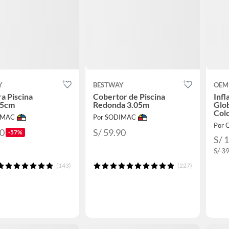
Y
BESTWAY
OEM
ra Piscina
Cobertor de Piscina
Infl
35cm
Redonda 3.05m
Glob
Col
IMAC
Por SODIMAC
Por 
90
S/ 59.90
-57%
S/ 
S/ 3
(143)
(227)