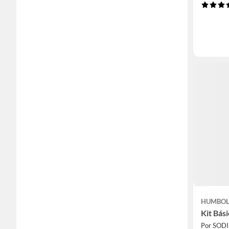
HUMBO
Kit Bás
Por SOD