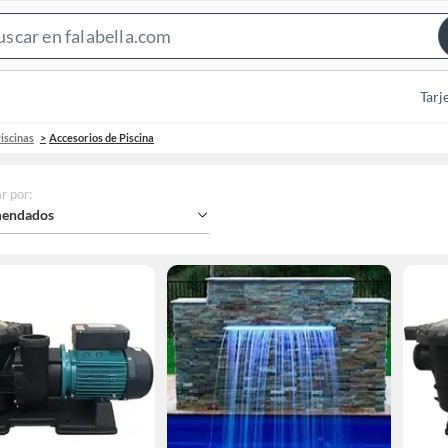
Search
Bar
Tarj
iscinas
Accesorios de Piscina
r por
:
endados