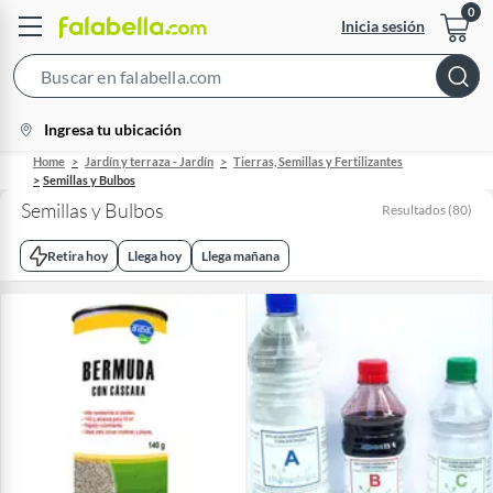
Inicia sesión
Search
Bar
location-
Ingresa tu ubicación
icon
Home
Jardín y terraza - Jardín
Tierras, Semillas y Fertilizantes
Semillas y Bulbos
Semillas y Bulbos
Resultados
(
80
)
Retira hoy
Llega hoy
Llega mañana