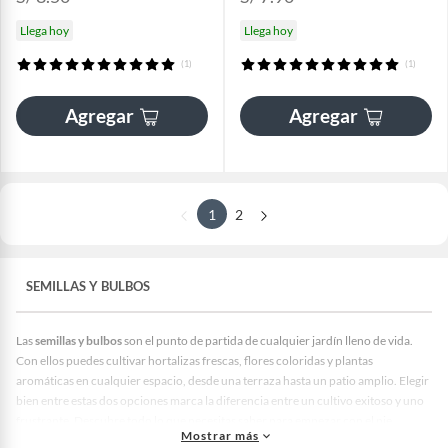
Llega hoy
Llega hoy
(1)
(1)
Agregar
Agregar
1
2
SEMILLAS Y BULBOS
Las
semillas y bulbos
son el punto de partida de cualquier jardín lleno de vida.
Con ellos puedes cultivar hortalizas frescas, flores coloridas y plantas
aromáticas en cualquier espacio, desde una terraza hasta un patio amplio. Elegir
bien entre estas dos opciones marca la diferencia entre un cultivo exitoso y uno
frustrante. Descubre todo lo que necesitas saber para empezar con el pie
Mostrar más
derecho.