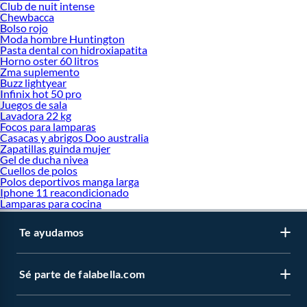
Club de nuit intense
Chewbacca
Bolso rojo
Moda hombre Huntington
Pasta dental con hidroxiapatita
Horno oster 60 litros
Zma suplemento
Buzz lightyear
Infinix hot 50 pro
Juegos de sala
Lavadora 22 kg
Focos para lamparas
Casacas y abrigos Doo australia
Zapatillas guinda mujer
Gel de ducha nivea
Cuellos de polos
Polos deportivos manga larga
Iphone 11 reacondicionado
Lamparas para cocina
Te ayudamos
Sé parte de falabella.com