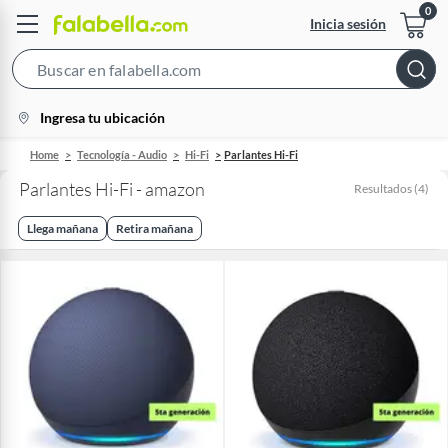
Inicia sesión
Search
Bar
location-
Ingresa tu ubicación
icon
Home
Tecnología - Audio
Hi-Fi
Parlantes Hi-Fi
Parlantes Hi-Fi - amazon
Resultados
(
4
)
Llega mañana
Retira mañana