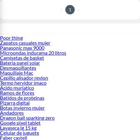
1
Poor thing
Zapatos casuales mujer
Panasonic max 9000
Microondas indurama 20 litros
Camisetas de basket
Bateria panel solar
Desmaquillantes
Maquillaje Mac
Cepillo alisador revlon
Termo hervidor imaco
Acido muriatico
Ramos de flores
Batidos de proteinas
Pizarra digital
Botas invierno mujer
Andadores
Dragon ball sparking zero
Google pixel tablet
Lavaseca lg 15 kg
Celular de juguete
Faber castell