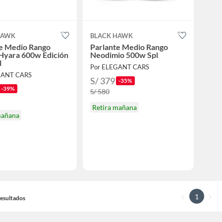
HAWK
BLACK HAWK
te Medio Rango
Parlante Medio Rango
Hyara 600w Edición
Neodimio 500w Spl
l
Por ELEGANT CARS
GANT CARS
S/ 379
-35%
-39%
S/ 580
Retira mañana
mañana
1
 Resultados