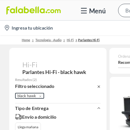
Menú
location-
Ingresa tu ubicación
icon
Home
Tecnología - Audio
Hi-Fi
Parlantes Hi-Fi
Ordena
Recom
Hi-Fi
Parlantes Hi-Fi - black hawk
Resultados
(
2
)
Filtro seleccionado
black hawk
Tipo de Entrega
Envío a domicilio
Llega mañana