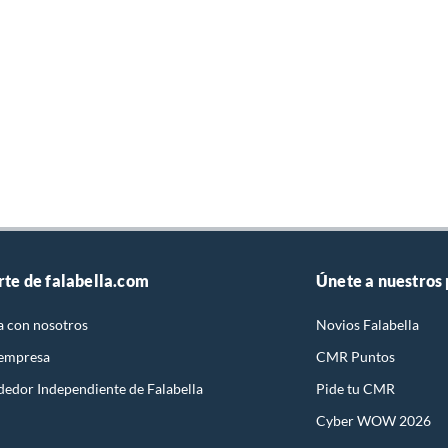
rte de falabella.com
Únete a nuestros
a con nosotros
Novios Falabella
 empresa
CMR Puntos
dedor Independiente de Falabella
Pide tu CMR
Cyber WOW 2026