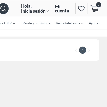
0
Hola
,
Mi
cuenta
Inicia sesión
eta CMR
Vende y comisiona
Venta telefónica
Ayuda
1