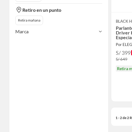
Retiro en un punto
Retira mañana
BLACK 
Parlan
Marca
Driver 
Especia
Por ELE
S/ 399
S/ 649
Retira 
1 - 2 de 2