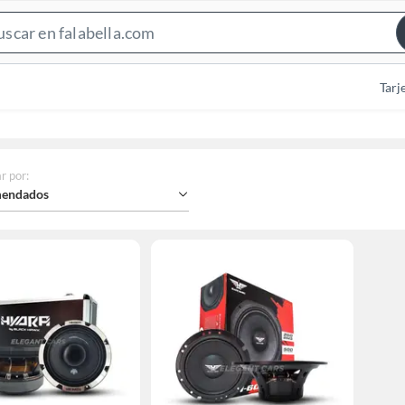
Search
Bar
Tarj
r por
:
endados