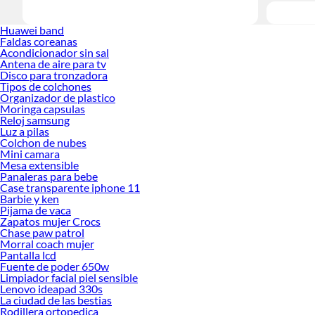
Huawei band
Faldas coreanas
Acondicionador sin sal
Antena de aire para tv
Disco para tronzadora
Tipos de colchones
Organizador de plastico
Moringa capsulas
Reloj samsung
Luz a pilas
Colchon de nubes
Mini camara
Mesa extensible
Panaleras para bebe
Case transparente iphone 11
Barbie y ken
Pijama de vaca
Zapatos mujer Crocs
Chase paw patrol
Morral coach mujer
Pantalla lcd
Fuente de poder 650w
Limpiador facial piel sensible
Lenovo ideapad 330s
La ciudad de las bestias
Rodillera ortopedica