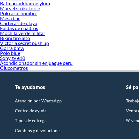
Batman arkham asylum
Marvel strike force
Polo azul hombre
Mesa bar
Carteras de playa
Faldas de cuadros
Mochila verde militar
Bikini tiro alto
Victoria secret push up
Gorra bmw
Polo blue
Sony zv e10
Acondicionador sin enjuague peru
Glucometros
Te ayudamos
Sé pa
Atención por WhatsApp
Trabaj
Centro de ayuda
Venta
Tipos de entrega
Sé ven
Cambios y devoluciones