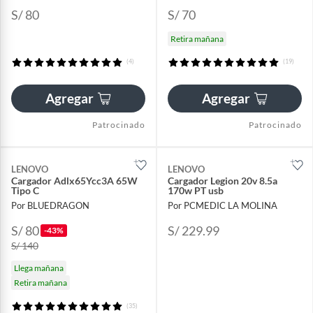
S/ 80
S/ 70
Retira mañana
(4)
(19)
Agregar
Agregar
Patrocinado
Patrocinado
LENOVO
LENOVO
Cargador Adlx65Ycc3A 65W
Cargador Legion 20v 8.5a
Tipo C
170w PT usb
Por BLUEDRAGON
Por PCMEDIC LA MOLINA
S/ 80
S/ 229.99
-43%
S/ 140
Llega mañana
Retira mañana
(35)