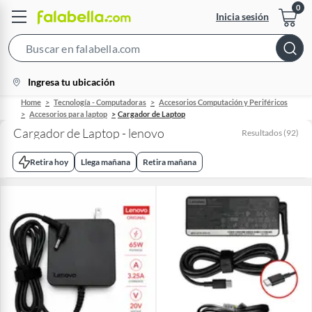
Inicia sesión
Search
Bar
location-
Ingresa tu ubicación
icon
Home
Tecnología - Computadoras
Accesorios Computación y Periféricos
Accesorios para laptop
Cargador de Laptop
Cargador de Laptop - lenovo
Resultados
(
92
)
Retira hoy
Llega mañana
Retira mañana