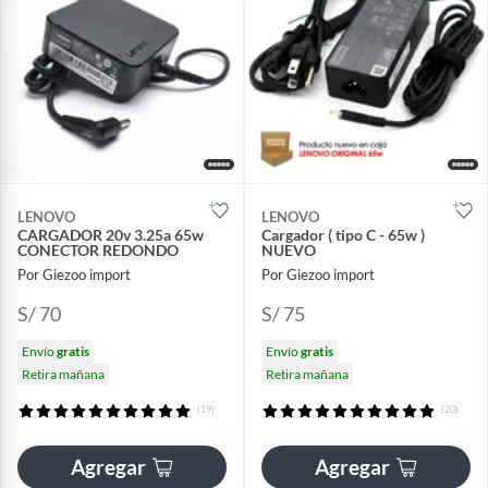
LENOVO
LENOVO
CARGADOR 20v 3.25a 65w
Cargador ( tipo C - 65w )
CONECTOR REDONDO
NUEVO
Por Giezoo import
Por Giezoo import
S/ 70
S/ 75
Envío
gratis
Envío
gratis
Retira mañana
Retira mañana
(19)
(20)
Agregar
Agregar