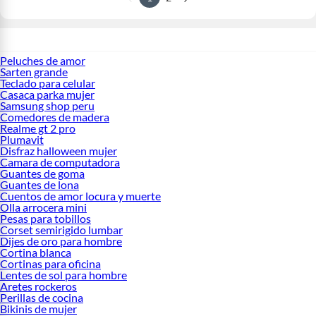
Peluches de amor
Sarten grande
Teclado para celular
Casaca parka mujer
Samsung shop peru
Comedores de madera
Realme gt 2 pro
Plumavit
Disfraz halloween mujer
Camara de computadora
Guantes de goma
Guantes de lona
Cuentos de amor locura y muerte
Olla arrocera mini
Pesas para tobillos
Corset semirigido lumbar
Dijes de oro para hombre
Cortina blanca
Cortinas para oficina
Lentes de sol para hombre
Aretes rockeros
Perillas de cocina
Bikinis de mujer