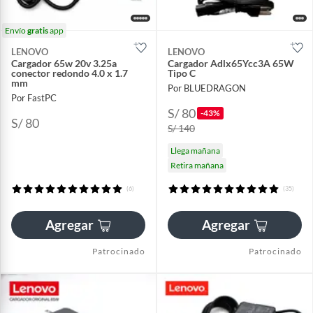
Envío
gratis
app
LENOVO
LENOVO
Cargador 65w 20v 3.25a
Cargador Adlx65Ycc3A 65W
conector redondo 4.0 x 1.7
Tipo C
mm
Por BLUEDRAGON
Por FastPC
S/ 80
-43%
S/ 80
S/ 140
Llega mañana
Retira mañana
(6)
(35)
Agregar
Agregar
Patrocinado
Patrocinado