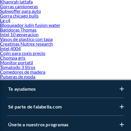
Khamrah lattafa
Gorras camioneras
Subwoffer para auto
Gorra chicago bulls
Lg c4
Bloqueador isdin fusion water
Batidoras Thomas
Intel 10 generacion
Vasos de plastico con tapa
Creatinas Nutrex research
Intel 4004
Cojin para coxis precio
Chompa gris
Monitor portatil
Tomatodo 3 litros
Comedores de madera
Pulseras de moda
Te ayudamos
Sé parte de falabella.com
Únete a nuestros programas