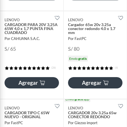
LENOVO
LENOVO
CARGADOR PARA 20V 3,25A
Cargador 65w 20v 3.25a
65W 4,0 x 1,7 PUNTA FINA
conector redondo 4.0 x 1.7
CUADRADO
mm
Por CAHUANA S.A.C.
Por FastPC
S/ 65
S/ 80
Envío
gratis
(26)
(6)
Agregar
Agregar
Envío
gratis
app
LENOVO
LENOVO
CARGADOR TIPO C 65W
CARGADOR 20v 3.25a 65w
NUEVO - ORIGINAL
CONECTOR REDONDO
Por FastPC
Por Giezoo import