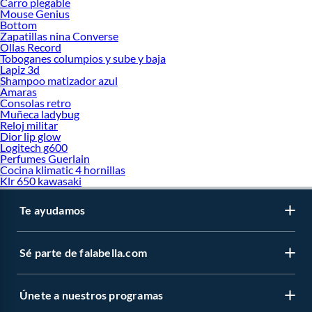
Carro plegable
Mouse Genius
Bottom
Zapatillas nina Converse
Ollas Record
Toboganes columpios y sube y baja
Lapiz 3d
Shampoo matizador azul
Amaras
Consolas retro
Muñeca ladybug
Reloj militar
Dior lip glow
Logitech g600
Perfumes Guerlain
Cocina klimatic 4 hornillas
Klr 650 kawasaki
Te ayudamos
Sé parte de falabella.com
Únete a nuestros programas