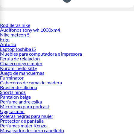
Rodilleras nike
Audifonos sony wh 1000xm4
Nike metcon 5
Ergo
Anturio
Laptop toshiba i5
Muebles para computadora e impresora
Ferula de relajacion
Chaleco negro mujer
Kuromi hello kitty
Juego de mancuernas
Furminator
Cabeceros de cama de madera
Brasier de silicona
Shorts ninos
Pantalon beige
Perfume andre esika
Microfono para podcast
Ugg tasman
Poleras negras para mujer
Protector de pantalla
Perfumes mujer Kenzo
Masajeador de cuero cabelludo