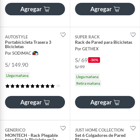
Agregar
Agregar
AUTOSTYLE
SUPER RACK
Portabicicleta Trasera 3
Rack de Pared para Bicicletas
Bicicletas
Por GETHEX
Por SODIMAC
S/ 69
-30%
S/ 149.90
S/ 99
Llega mañana
Llega mañana
Retira mañana
(5)
Agregar
Agregar
GENERICO
JUST HOME COLLECTION
MONTECH - Rack Plegable
Set 6 Colgadores de Pared
para Fijar la Bicicleta en la
Blanco