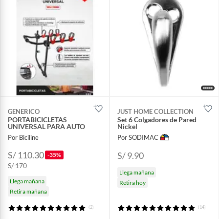
GENERICO
JUST HOME COLLECTION
PORTABICICLETAS
Set 6 Colgadores de Pared
UNIVERSAL PARA AUTO
Nickel
Por Biciline
Por SODIMAC
S/ 110.30
S/ 9.90
-35%
S/ 170
Llega mañana
Llega mañana
Retira hoy
Retira mañana
(2)
(14)