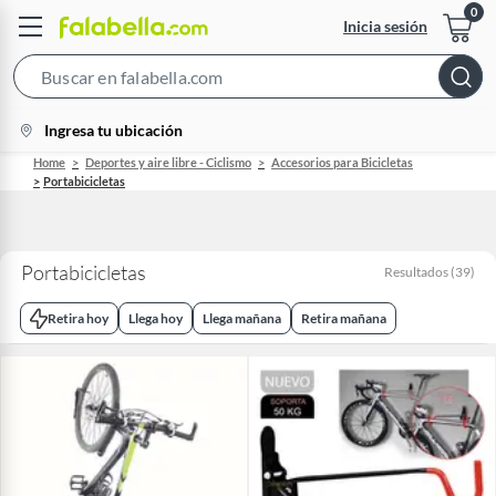
Inicia sesión
Search
Bar
location-
Ingresa tu ubicación
icon
Home
Deportes y aire libre - Ciclismo
Accesorios para Bicicletas
Portabicicletas
Portabicicletas
Resultados
(
39
)
Retira hoy
Llega hoy
Llega mañana
Retira mañana