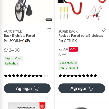
AUTOSTYLE
SUPER RACK
Rack Bicicleta Pared
Rack de Pared para Bicicletas
Por SODIMAC
Por GETHEX
S/ 69
S/ 24.90
-30%
S/ 99
Llega mañana
Llega mañana
Retira hoy
Retira mañana
(14)
(3)
Agregar
Agregar