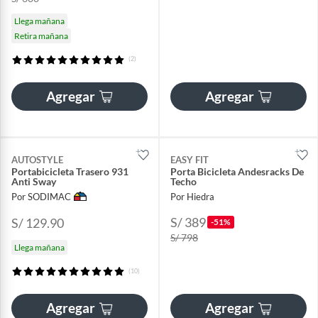
Llega mañana
Retira mañana
(2)
Agregar
Agregar
AUTOSTYLE
EASY FIT
Portabicicleta Trasero 931
Porta Bicicleta Andesracks De
Anti Sway
Techo
Por SODIMAC
Por Hiedra
S/ 389
S/ 129.90
-51%
S/ 798
Llega mañana
(10)
Agregar
Agregar