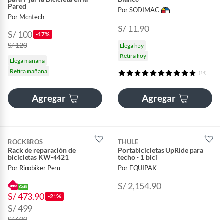
Pared
Por SODIMAC
Por Montech
S/ 11.90
S/ 100
-17%
S/ 120
Llega hoy
Retira hoy
Llega mañana
Retira mañana
(14)
Agregar
Agregar
ROCKBROS
THULE
Rack de reparación de
Portabicicletas UpRide para
bicicletas KW-4421
techo - 1 bici
Por Rinobiker Peru
Por EQUIPAK
S/ 2,154.90
S/ 473.90
-21%
S/ 499
S/ 600