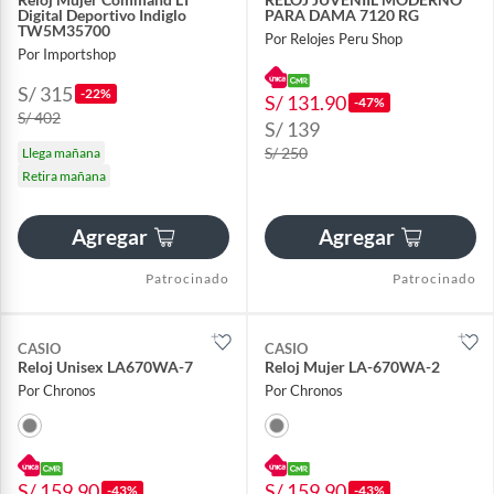
Digital Deportivo Indiglo
PARA DAMA 7120 RG
TW5M35700
Por Relojes Peru Shop
Por Importshop
S/ 315
-22%
S/ 131.90
-47%
S/ 402
S/ 139
S/ 250
Llega mañana
Retira mañana
Agregar
Agregar
Patrocinado
Patrocinado
CASIO
CASIO
Reloj Unisex LA670WA-7
Reloj Mujer LA-670WA-2
Por Chronos
Por Chronos
S/ 159.90
S/ 159.90
-43%
-43%