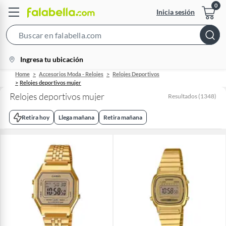
Inicia sesión
Search
Bar
location-
Ingresa tu ubicación
icon
Home
Accesorios Moda - Relojes
Relojes Deportivos
Relojes deportivos mujer
Relojes deportivos mujer
Resultados
(
1348
)
Retira hoy
Llega mañana
Retira mañana