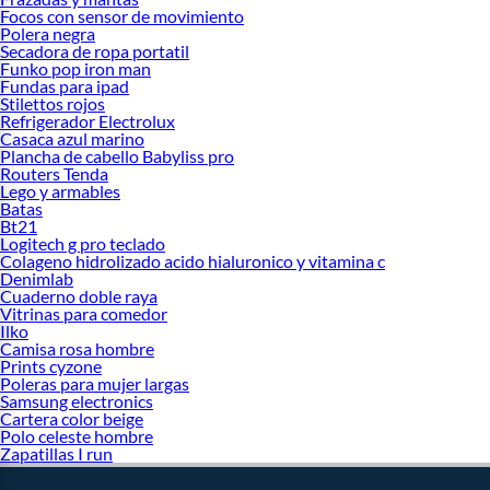
Focos con sensor de movimiento
Polera negra
Secadora de ropa portatil
Funko pop iron man
Fundas para ipad
Stilettos rojos
Refrigerador Electrolux
Casaca azul marino
Plancha de cabello Babyliss pro
Routers Tenda
Lego y armables
Batas
Bt21
Logitech g pro teclado
Colageno hidrolizado acido hialuronico y vitamina c
Denimlab
Cuaderno doble raya
Vitrinas para comedor
Ilko
Camisa rosa hombre
Prints cyzone
Poleras para mujer largas
Samsung electronics
Cartera color beige
Polo celeste hombre
Zapatillas I run