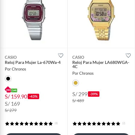
CASIO
CASIO
Reloj Para Mujer La-670Wa-4
Reloj Para Mujer LA680WGA-
4C
Por Chronos
Por Chronos
S/ 299
-39%
S/ 159.90
-43%
S/ 489
S/ 169
S/ 279
(8)
(2)