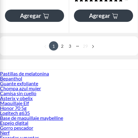
Agregar
Agregar
...
1
2
3
29
Pastillas de melatonina
Bepanthol
Guante exfoliante
Chompa azul mujer
Camisa sin cuello
Asterix y obelix
Maquillaje Elf
Honor 70 5g
Logitech g635
Base de maquillaje maybelline
Espejo digital
Gorro pescador
Nerf
Frazadas y mantas