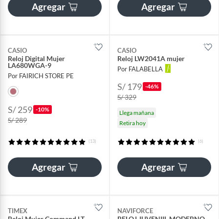
Agregar
Agregar
CASIO
CASIO
Reloj Digital Mujer
Reloj LW2041A mujer
LA680WGA-9
Por FALABELLA
Por FAIRICH STORE PE
S/ 179
-46%
S/ 329
S/ 259
-10%
Llega mañana
S/ 289
Retira hoy
(13)
(6)
Agregar
Agregar
TIMEX
NAVIFORCE
Reloj Mujer Command LT
RELOJ JUVENIIL MODERNO