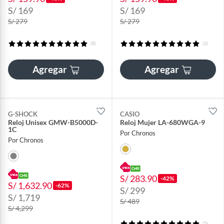
S/ 169
S/ 169
S/ 279
S/ 279
(8)
(2)
Agregar
Agregar
G-SHOCK
CASIO
Reloj Unisex GMW-B5000D-
Reloj Mujer LA-680WGA-9
1C
Por Chronos
Por Chronos
S/ 283.90
-42%
S/ 1,632.90
-62%
S/ 299
S/ 1,719
S/ 489
S/ 4,299
(5)