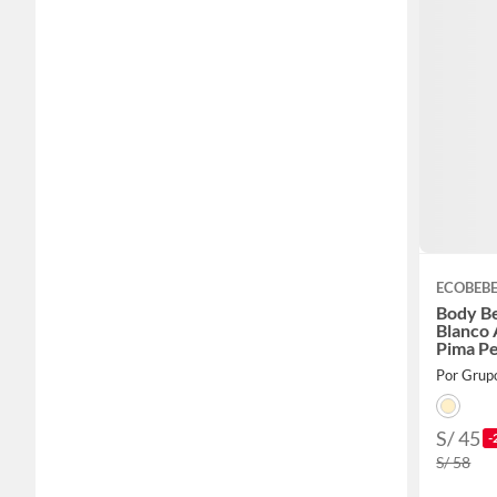
ECOBEB
Body B
Blanco 
Pima P
Por Grup
S/ 45
-
S/ 58