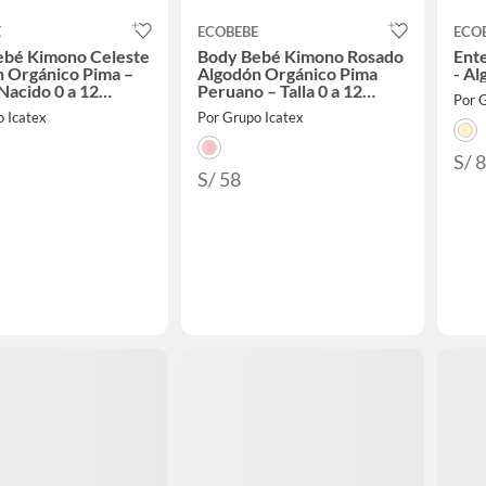
E
ECOBEBE
ECO
ebé Kimono Celeste
Body Bebé Kimono Rosado
Ente
 Orgánico Pima –
Algodón Orgánico Pima
- A
Nacido 0 a 12
Peruano – Talla 0 a 12
Por 
Meses
o Icatex
Por Grupo Icatex
S/ 
S/ 58