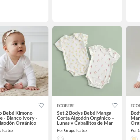
E
ECOBEBE
ECO
zo Bebé Kimono
Set 2 Bodys Bebé Manga
Bod
e - Blanco Ivory -
Corta Algodón Orgánico –
Man
lgodón Orgánico
Lunas y Caballitos de Mar
Org
o Icatex
Por Grupo Icatex
Por 