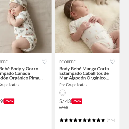
BEBE
ECOBEBE
 Bebé Body y Gorro
Body Bebé Manga Corta
ampado Canada
Estampado Caballitos de
odón Orgánico Pima
Mar Algodón Orgánico
alo
Pima
Grupo Icatex
Por Grupo Icatex
59
S/ 43
-26%
-26%
0
S/ 58
(276)