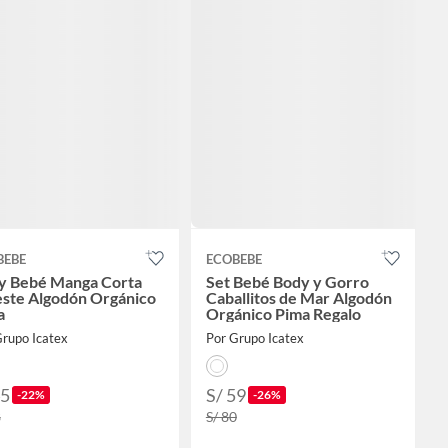
BEBE
ECOBEBE
y Bebé Manga Corta
Set Bebé Body y Gorro
este Algodón Orgánico
Caballitos de Mar Algodón
a
Orgánico Pima Regalo
Grupo Icatex
Por Grupo Icatex
45
S/ 59
-22%
-26%
8
S/ 80