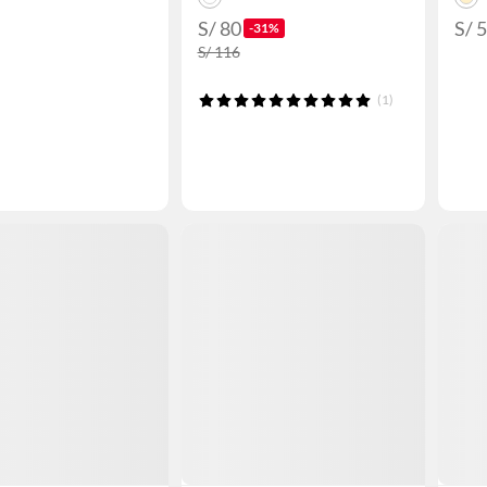
S/ 80
S/ 
-31%
S/ 116
(1)