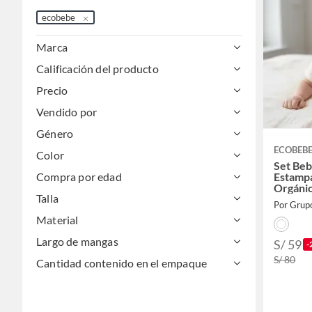
ecobebe
Marca
Calificación del producto
Precio
Vendido por
Género
ECOBEB
Color
Set Beb
Estamp
Compra por edad
Orgánic
Talla
Bebé
Por Grup
Material
Largo de mangas
S/ 59
-
S/ 80
Cantidad contenido en el empaque