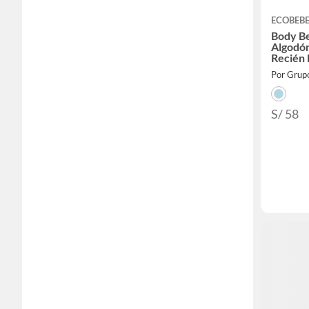
ECOBEB
Body B
Algodón
Recién 
Meses
Por Grup
S/ 58