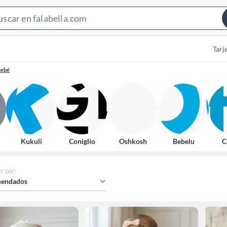
Search
Bar
Tarj
Bebé
Kukuli
Coniglio
Oshkosh
Bebelu
C
r por
:
endados