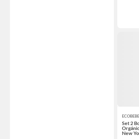
ECOBEB
Set 2 B
Orgáni
New Yo