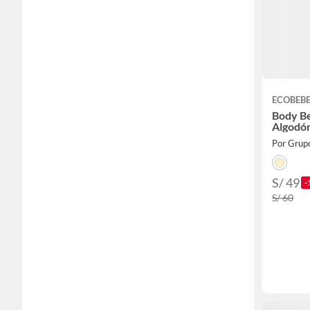
ECOBEB
Body B
Algodó
Por Grup
S/ 49
-
S/ 60