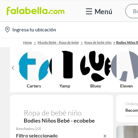
Menú
location-
Ingresa tu ubicación
icon
Home
Mundo Bebé - Ropa de bebé
Ropa de bebé niño
Bodies Niños 
Carters
Yamp
Bluey
Eleven
Ordena
Recom
Ropa de bebé niño
Bodies Niños Bebé - ecobebe
Resultados
(
22
)
Filtro seleccionado