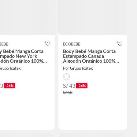
BEBE
ECOBEBE
y Bebé Manga Corta
Body Bebé Manga Corta
ampado New York
Estampado Canada
odón Orgánico 100%
Algodón Orgánico 100%
a Peruano
Pima – 0 - 6 M
Grupo Icatex
Por Grupo Icatex
43
S/ 43
-26%
-26%
8
S/ 58