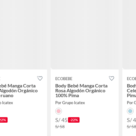
E
ECOBEBE
ECO
ebé Manga Corta
Body Bebé Manga Corta
Bod
Algodón Orgánico
Rosa Algodón Orgánico
Cel
eruano
100% Pima
Pim
o Icatex
Por Grupo Icatex
Por 
S/ 45
S/ 
22%
-22%
S/ 58
S/ 5