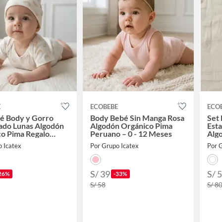
E
ECOBEBE
ECO
é Body y Gorro
Body Bebé Sin Manga Rosa
Set
ado Lunas Algodón
Algodón Orgánico Pima
Est
o Pima Regalo
Peruano – 0 - 12 Meses
Alg
Reg
o Icatex
Por Grupo Icatex
Por 
S/ 39
S/ 
26%
-33%
S/ 58
S/ 8