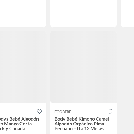
E
ECOBEBE
odys Bebé Algodón
Body Bebé Kimono Camel
co Manga Corta –
Algodón Orgánico Pima
rk y Canada
Peruano – 0 a 12 Meses