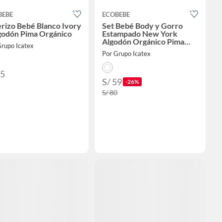
BEBE
ECOBEBE
rizo Bebé Blanco Ivory
Set Bebé Body y Gorro
lgodón Pima Orgánico
Estampado New York
Algodón Orgánico Pima
Grupo Icatex
Regalo
Por Grupo Icatex
85
S/ 59
-26%
S/ 80