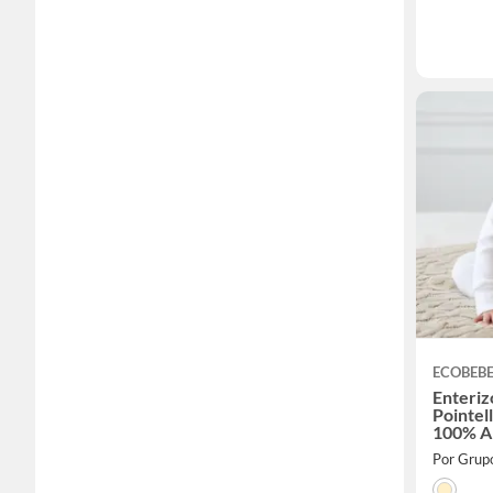
ECOBEB
Enteri
Pointell
100% A
Por Grup