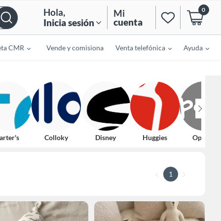
0
Hola
,
Mi
cuenta
Inicia sesión
eta CMR
Vende y comisiona
Venta telefónica
Ayuda
arter's
Colloky
Disney
Huggies
Opaline
1