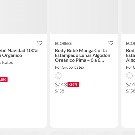
E
ECOBEBE
ECO
ebé Navidad 100%
Body Bebé Manga Corta
Bod
n Orgánico
Estampado Lunas Algodón
Est
Orgánico Pima – 0 a 6
Alg
o Icatex
Meses
Pim
Por Grupo Icatex
Por 
18%
S/ 43
S/ 
-26%
S/ 58
S/ 5