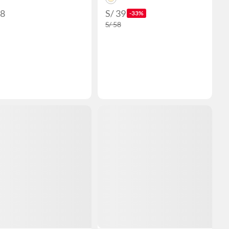
58
S/ 39
-33%
S/ 58