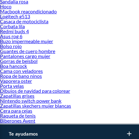
Sandalia rosa
Hoco
Macbook reacondicionado
Logitech g513
Casaca de motociclista
Corbata lila
Redmi buds 4
Asus rog 6
Buzo impermeable mujer
Bolso rojo
Guantes de cuero hombre
Pantalones cargo mujer
Gorras de beisbol
Boa hancock
Cama con veladores
Ropa de bano ninos
Vaporera oster
Porta velas
Dibujos de navidad para colorear
Zapatillas grises
Nintendo switch power bank
Zapatillas skechers mujer blancas
Cera para cejas
Raqueta de tenis
Biberones Avent
Te ayudamos