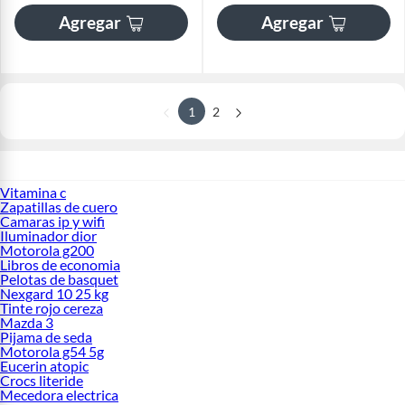
Agregar
Agregar
1
2
Vitamina c
Zapatillas de cuero
Camaras ip y wifi
Iluminador dior
Motorola g200
Libros de economia
Pelotas de basquet
Nexgard 10 25 kg
Tinte rojo cereza
Mazda 3
Pijama de seda
Motorola g54 5g
Eucerin atopic
Crocs literide
Mecedora electrica