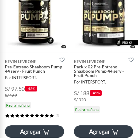
KEVIN LEVRONE
KEVIN LEVRONE
Pre-Entreno Shaaboom Pump
Pack x 02 Pre-Entreno
44 serv - Fruit Punch
Shaaboom Pump 44 serv -
Fruit Punch
Por INTERSPORT.
Por INTERSPORT.
S/ 97.50
-42%
S/ 188
-41%
S/ 169
S/ 320
Retira mañana
Retira mañana
(1)
Agregar
Agregar