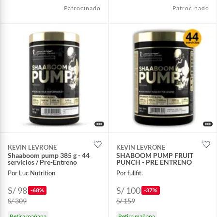
Patrocinado
Patrocinado
KEVIN LEVRONE
KEVIN LEVRONE
Shaaboom pump 385 g - 44
SHABOOM PUMP FRUIT
servicios / Pre-Entreno
PUNCH - PRE ENTRENO
Por Luc Nutrition
Por fullfit.
S/ 98
S/ 100
-68%
-37%
S/ 309
S/ 159
Retira mañana
Retira mañana