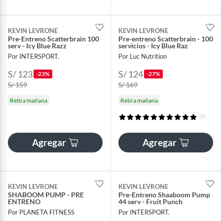
KEVIN LEVRONE
KEVIN LEVRONE
Pre-Entreno Scatterbrain 100
Pre-entreno Scatterbrain - 100
serv - Icy Blue Razz
servicios - Icy Blue Raz
Por INTERSPORT.
Por Luc Nutrition
S/ 123
S/ 124
-23%
-27%
S/ 159
S/ 169
Retira mañana
Retira mañana
(2)
Agregar
Agregar
KEVIN LEVRONE
KEVIN LEVRONE
SHABOOM PUMP - PRE
Pre-Entreno Shaaboom Pump
ENTRENO
44 serv - Fruit Punch
Por PLANETA FITNESS
Por INTERSPORT.