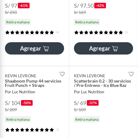
S/ 97
S/ 97.50
-61%
-42%
S/ 250
S/ 169
Retira mañana
Retira mañana
(4)
(1)
Agregar
Agregar
KEVIN LEVRONE
KEVIN LEVRONE
Shaaboom Pump 44 servicios
Scatterbrain 0.2 - 30 servicios
Fruit Punch + Straps
/ Pre-Entreno - Icy Blue Raz
Por Luc Nutrition
Por Luc Nutrition
S/ 104
S/ 69
-50%
-37%
S/ 209
S/ 109
Retira mañana
Retira mañana
(1)