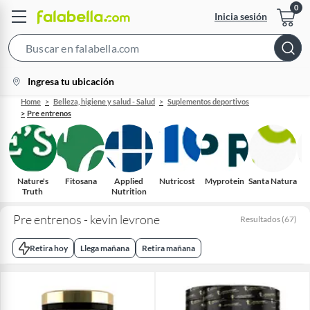
Inicia sesión
Search
Bar
location-
Ingresa tu ubicación
icon
Home
Belleza, higiene y salud - Salud
Suplementos deportivos
Pre entrenos
Nature's
Fitosana
Applied
Nutricost
Myprotein
Santa Natura
C
Truth
Nutrition
Pre entrenos - kevin levrone
Resultados
(
67
)
Retira hoy
Llega mañana
Retira mañana