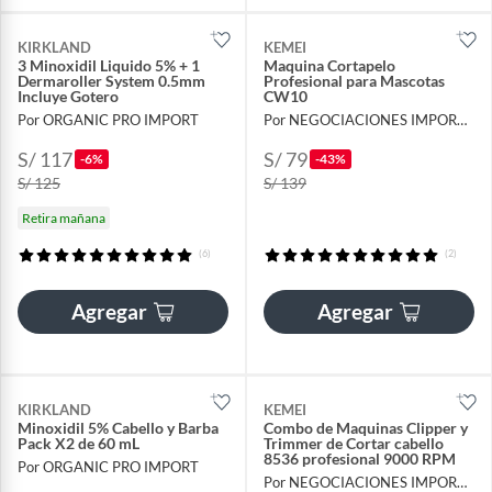
KIRKLAND
KEMEI
3 Minoxidil Liquido 5% + 1
Maquina Cortapelo
Dermaroller System 0.5mm
Profesional para Mascotas
Incluye Gotero
CW10
Por ORGANIC PRO IMPORT
Por NEGOCIACIONES IMPORT UC18
S/ 117
S/ 79
-6%
-43%
S/ 125
S/ 139
Retira mañana
(6)
(2)
Agregar
Agregar
KIRKLAND
KEMEI
Minoxidil 5% Cabello y Barba
Combo de Maquinas Clipper y
Pack X2 de 60 mL
Trimmer de Cortar cabello
8536 profesional 9000 RPM
Por ORGANIC PRO IMPORT
Por NEGOCIACIONES IMPORT UC18