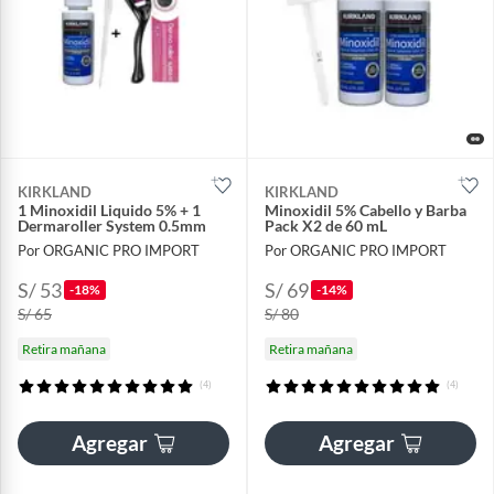
KIRKLAND
KIRKLAND
1 Minoxidil Liquido 5% + 1
Minoxidil 5% Cabello y Barba
Dermaroller System 0.5mm
Pack X2 de 60 mL
Por ORGANIC PRO IMPORT
Por ORGANIC PRO IMPORT
S/ 53
S/ 69
-18%
-14%
S/ 65
S/ 80
Retira mañana
Retira mañana
(4)
(4)
Agregar
Agregar