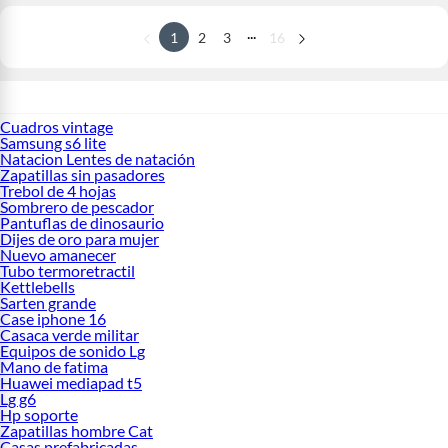
...
1
2
3
16
Cuadros vintage
Samsung s6 lite
Natacion Lentes de natación
Zapatillas sin pasadores
Trebol de 4 hojas
Sombrero de pescador
Pantuflas de dinosaurio
Dijes de oro para mujer
Nuevo amanecer
Tubo termoretractil
Kettlebells
Sarten grande
Case iphone 16
Casaca verde militar
Equipos de sonido Lg
Mano de fatima
Huawei mediapad t5
Lg g6
Hp soporte
Zapatillas hombre Cat
Casas prefabricadas