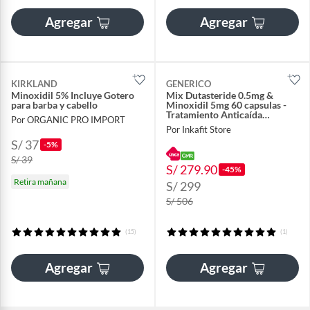
Agregar
Agregar
KIRKLAND
GENERICO
Minoxidil 5% Incluye Gotero
Mix Dutasteride 0.5mg &
para barba y cabello
Minoxidil 5mg 60 capsulas -
Tratamiento Anticaída
Por ORGANIC PRO IMPORT
Avanzado
Por Inkafit Store
S/ 37
-5%
S/ 39
S/ 279.90
-45%
Retira mañana
S/ 299
S/ 506
(15)
(1)
Agregar
Agregar