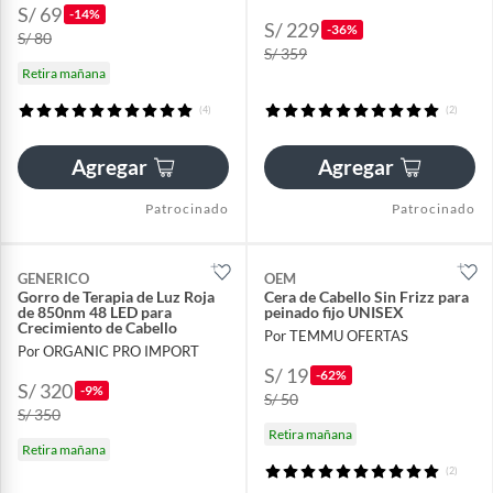
S/ 69
-14%
S/ 229
-36%
S/ 80
S/ 359
Retira mañana
(4)
(2)
Agregar
Agregar
Patrocinado
Patrocinado
GENERICO
OEM
Gorro de Terapia de Luz Roja
Cera de Cabello Sin Frizz para
de 850nm 48 LED para
peinado fijo UNISEX
Crecimiento de Cabello
Por TEMMU OFERTAS
Por ORGANIC PRO IMPORT
S/ 19
-62%
S/ 320
-9%
S/ 50
S/ 350
Retira mañana
Retira mañana
(2)