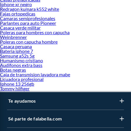
Iphone xr negro
Redragon kumara k552 white
Fajas ortopedicas
Camaras semiprofesionales
Parlantes para auto Pioneer
Casaca verde militar
Poleras para hombres con capucha
Weinbrenner
Poleras con capucha hombre
Casaca peruana
Bateria iphone 7
Samsung a52s 5g
Humanismo cristiano
Audifonos extra bass
Botas negras
Caja de transmision lavadora mabe
Licuadora profesional
Iphone 13 256gb
Tommy hilfiger
Te ayudamos
Sé parte de falabella.com