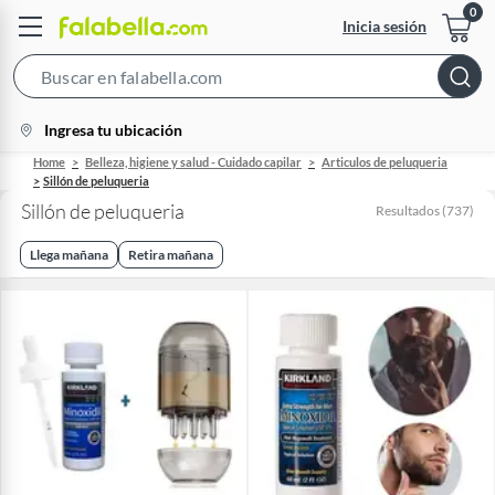
Inicia sesión
Search
Bar
location-
Ingresa tu ubicación
icon
Home
Belleza, higiene y salud - Cuidado capilar
Articulos de peluqueria
Sillón de peluqueria
Sillón de peluqueria
Resultados
(
737
)
Llega mañana
Retira mañana