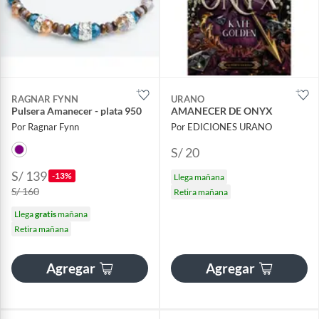
RAGNAR FYNN
URANO
Pulsera Amanecer - plata 950
AMANECER DE ONYX
Por Ragnar Fynn
Por EDICIONES URANO
S/ 20
S/ 139
-13%
Llega mañana
S/ 160
Retira mañana
Llega
gratis
mañana
Retira mañana
Agregar
Agregar