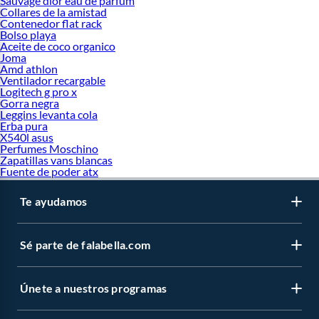
Sauvage dior eau de parfum
Collares de la amistad
Contenedor flat rack
Bolso playa
Aceite de coco organico
Joma
Amd athlon
Ventilador recargable
Logitech g pro x
Gorra negra
Leggins levanta cola
Erba pura
X540l asus
Perfumes Moschino
Zapatillas vans blancas
Fuente de poder atx
Te ayudamos
Sé parte de falabella.com
Únete a nuestros programas