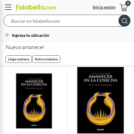
Inicia sesión
Search
Bar
location-
Ingresa tu ubicación
icon
Nuevo amanecer
Llega mañana
Retira mañana