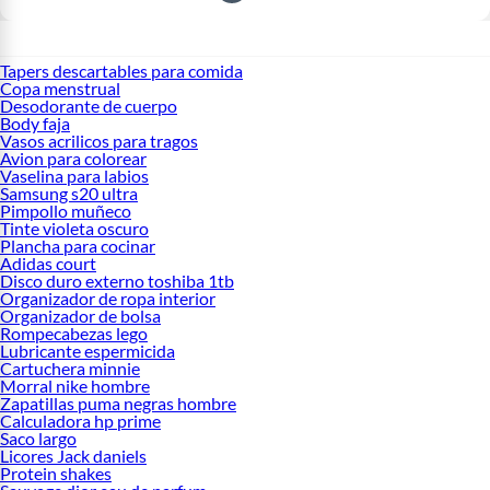
Tapers descartables para comida
Copa menstrual
Desodorante de cuerpo
Body faja
Vasos acrilicos para tragos
Avion para colorear
Vaselina para labios
Samsung s20 ultra
Pimpollo muñeco
Tinte violeta oscuro
Plancha para cocinar
Adidas court
Disco duro externo toshiba 1tb
Organizador de ropa interior
Organizador de bolsa
Rompecabezas lego
Lubricante espermicida
Cartuchera minnie
Morral nike hombre
Zapatillas puma negras hombre
Calculadora hp prime
Saco largo
Licores Jack daniels
Protein shakes