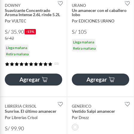
DOWNY
URANO
Suavizante Concentrado
Un amanecer con el caballero
Aroma Intense 2.6L rinde 5.2L
lobo
Por VULTEC
Por EDICIONES URANO
S/ 35.90
S/ 105
-15%
S/ 42
Llega mañana
Llega mañana
Retira mañana
Retira mañana
(21)
Agregar
Agregar
LIBRERIA CRISOL
GENERICO
Sunrise. El último amanecer
Vestido Salpi amanecer
Por Librerias Crisol
Por Drezz
S/ 99.90