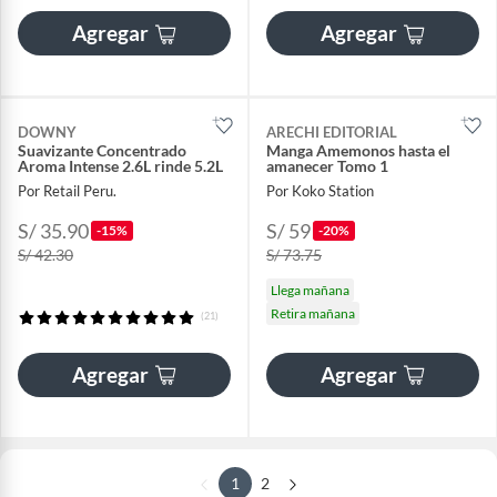
Agregar
Agregar
DOWNY
ARECHI EDITORIAL
Suavizante Concentrado
Manga Amemonos hasta el
Aroma Intense 2.6L rinde 5.2L
amanecer Tomo 1
Por Retail Peru.
Por Koko Station
S/ 35.90
S/ 59
-15%
-20%
S/ 42.30
S/ 73.75
Llega mañana
Retira mañana
(21)
Agregar
Agregar
1
2