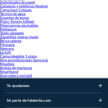
Individuales de papel
Celulares y telefonos Realme
Cama baul 2 plazas
Termos de agua
Guantes de goma
Polos Tommy hilfiger
Mancuernas ajustables
Pediasure
Toldo plegable
Zapatillas negras mujer
Blusa celeste
Fitosana
New era
Lg k20
Cama plegable 1 plaza
Aire acondicionado Samsung
Muebles
Aretes de mariposa
Smartband
Aserradero portatil
Te ayudamos
Sé parte de falabella.com