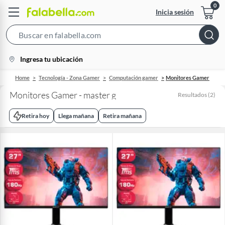
Inicia sesión
Search
Bar
location-
Ingresa tu ubicación
icon
Home
Tecnología - Zona Gamer
Computación gamer
Monitores Gamer
Monitores Gamer - master g
Resultados
(
2
)
Retira hoy
Llega mañana
Retira mañana