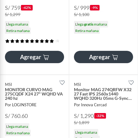
S/ 759
S/ 999
-42%
-9%
S/ 1,299
S/ 1,100
Llega mañana
Llega
gratis
mañana
Retira mañana
Retira mañana
(1)
Agregar
Agregar
MSI
MSI
MONITOR CURVO MAG
Monitor MAG 274QRFW X32
275CQDF X24 27" WQHD VA
27 Fast IPS 2560x1440
240 hz
WQHD 320Hz 05ms G-Sync
FreeSync Premium
Por LOGINSTORE
Por Innova Cercad
S/ 760.60
S/ 1,290
-32%
S/ 1,899
Llega mañana
Llega mañana
Retira mañana