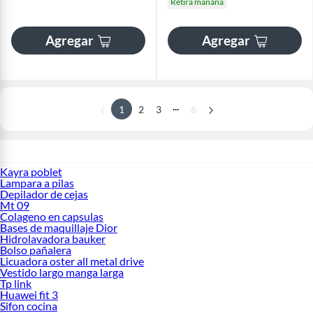
Retira mañana
Agregar
Agregar
...
1
2
3
6
Kayra poblet
Lampara a pilas
Depilador de cejas
Mt 09
Colageno en capsulas
Bases de maquillaje Dior
Hidrolavadora bauker
Bolso pañalera
Licuadora oster all metal drive
Vestido largo manga larga
Tp link
Huawei fit 3
Sifon cocina