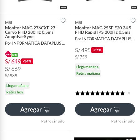
MSI
MSI
Monitor MAG 276CXF 27
Monitor MAG 255F E20 24.5
Curvo FHD 280Hz 0.5ms
FHD Rapid IPS 200Hz 0.5ms
Adaptive-Sync
Por INFORMATICA DATAPLUS SAC
Por INFORMATICA DATAPLUS SAC
S/ 495
-35%
S/ 759
S/ 649
-34%
Llega mañana
S/ 669
Retira mañana
S/ 989
Llega mañana
Retira hoy
(1)
Agregar
Agregar
Patrocinado
Patrocinado