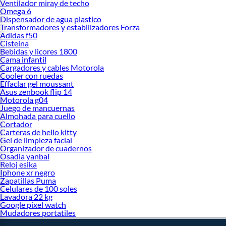
Ventilador miray de techo
Omega 6
Dispensador de agua plastico
Transformadores y estabilizadores Forza
Adidas f50
Cisteina
Bebidas y licores 1800
Cama infantil
Cargadores y cables Motorola
Cooler con ruedas
Effaclar gel moussant
Asus zenbook flip 14
Motorola g04
Juego de mancuernas
Almohada para cuello
Cortador
Carteras de hello kitty
Gel de limpieza facial
Organizador de cuadernos
Osadia yanbal
Reloj esika
Iphone xr negro
Zapatillas Puma
Celulares de 100 soles
Lavadora 22 kg
Google pixel watch
Mudadores portatiles