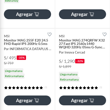
Retira hoy
Agregar
Agregar
MSI
MSI
Monitor MAG 255F E20 24.5
Monitor MAG 274QRFW X32
FHD Rapid IPS 200Hz 0.5ms
27 Fast IPS 2560x1440
WQHD 320Hz 05ms G-Sync
Por INFORMATICA DATAPLUS SAC
FreeSync Premium
Por Innova Cercad
S/ 495
-35%
S/ 1,290
-32%
S/ 759
S/ 1,899
Llega mañana
Llega mañana
Retira mañana
Retira mañana
(1)
(1)
Agregar
Agregar