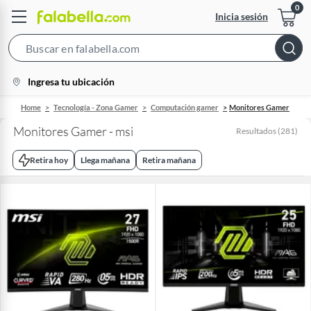
Inicia sesión
Search
Bar
location-
Ingresa tu ubicación
icon
Home
Tecnología - Zona Gamer
Computación gamer
Monitores Gamer
Monitores Gamer - msi
Resultados
(
281
)
Retira hoy
Llega mañana
Retira mañana