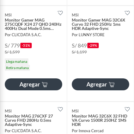
MSI
MSI
Monitor Gamer MAG
Monitor Gamer MAG 32C6X
275CQDF X24 27 QHD 240Hz
Curvo 32 FHD 250Hz 1ms
400Hz Dual Mode 0.5ms
HDR Adaptive-Sync
FreeSync Premium
Por CLICDATA S.A.C.
Por LUNNY STORE
S/ 779
S/ 849
-51%
-29%
S/ 1,599
S/ 1,199
Llega mañana
Retira mañana
Agregar
Agregar
MSI
MSI
Monitor MAG 276CXF 27
Monitor MAG 32C6X 32 FHD
Curvo FHD 280Hz 0.5ms
VA Curvo 1500R 250HZ 1MS
Adaptive-Sync
HDR
Por CLICDATA S.A.C.
Por Innova Cercad