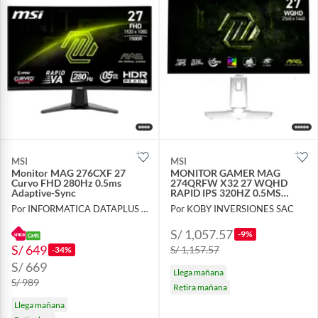
MSI
MSI
Monitor MAG 276CXF 27
MONITOR GAMER MAG
Curvo FHD 280Hz 0.5ms
274QRFW X32 27 WQHD
Adaptive-Sync
RAPID IPS 320HZ 0.5MS
BLANCO
Por INFORMATICA DATAPLUS SAC
Por KOBY INVERSIONES SAC
S/ 1,057.57
-9%
S/ 649
S/ 1,157.57
-34%
S/ 669
Llega mañana
S/ 989
Retira mañana
Llega mañana