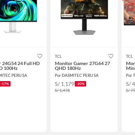
TCL
TCL
 24G54 24 Full HD
Monitor Gamer 27G64 27
Mon
ED 100Hz
QHD 180Hz
Min
MITEC PERU SA
Por DASMITEC PERU SA
Por
S/ 1,179
S/ 
-17%
-20%
S/ 1,478
S/ 7