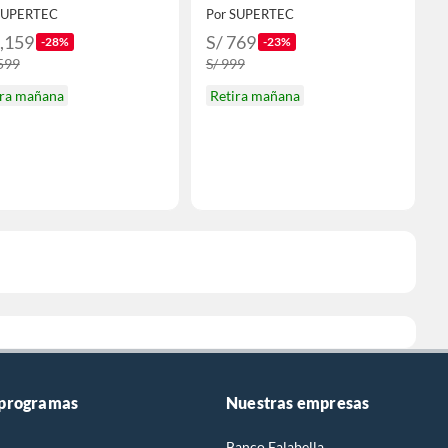
 PIVOTE
DP, PIVOTE
SUPERTEC
Por SUPERTEC
1,159
S/ 769
-28%
-23%
,599
S/ 999
ira mañana
Retira mañana
 programas
Nuestras empresas
Banco Falabella