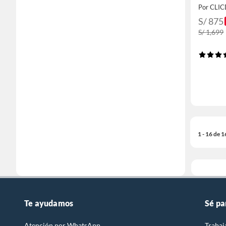
Premi
Por CLIC
S/ 875
S/ 1,699
1 - 16 de 
Te ayudamos
Sé pa
Atención por WhatsApp
Trabaj