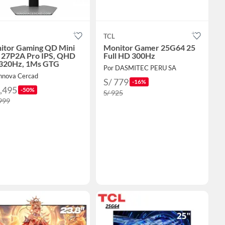
TCL
itor Gaming QD Mini
Monitor Gamer 25G64 25
 27P2A Pro IPS, QHD
Full HD 300Hz
 320Hz, 1Ms GTG
Por DASMITEC PERU SA
Innova Cercad
S/ 779
-16%
1,495
-50%
S/ 925
,999