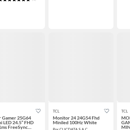
TCL
TCL
r Gamer 25G64
Monitor 24 24G54 Fhd
MON
i LED 24.5” FHD
Miniled 100Hz White
GAM
1ms FreeSync
MIN
Por CLICDATA S.A.C.