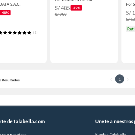
um
DP,
DATA S.A.C.
Por 
S/ 485
-49%
S/ 
-48%
S/ 959
S/ 1
Ret
(1)
1
16 Resultados
rte de falabella.com
Únete a nuestros
a con nosotros
Novios Falabella