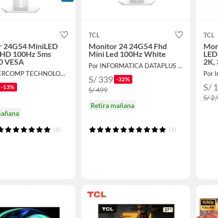
TCL
TCL
r 24G54 MiniLED
Monitor 24 24G54 Fhd
Mon
FHD 100Hz 5ms
Mini Led 100Hz White
LED
0 VESA
2K,
Por INFORMATICA DATAPLUS SAC
Por DEVERCOMP TECHNOLOGY
Por 
S/ 339
-32%
S/ 
-13%
S/ 499
S/ 2
Retira mañana
mañana
(1)
(1)