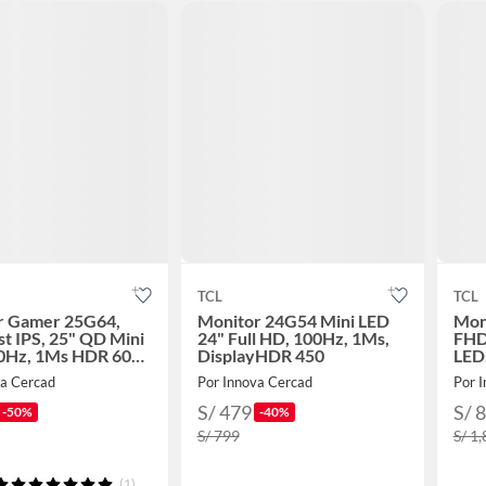
TCL
TCL
r Gamer 25G64,
Monitor 24G54 Mini LED
Mon
t IPS, 25" QD Mini
24" Full HD, 100Hz, 1Ms,
FHD 
0Hz, 1Ms HDR 600
DisplayHDR 450
LED
nits,
va Cercad
Por Innova Cercad
Por 
S/ 479
S/ 
-50%
-40%
S/ 799
S/ 1
(1)