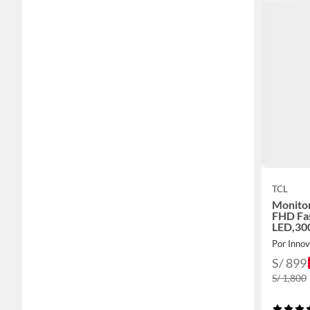
TCL
Monito
FHD Fas
LED,30
nits,
Por Inno
S/ 899
S/ 1,800