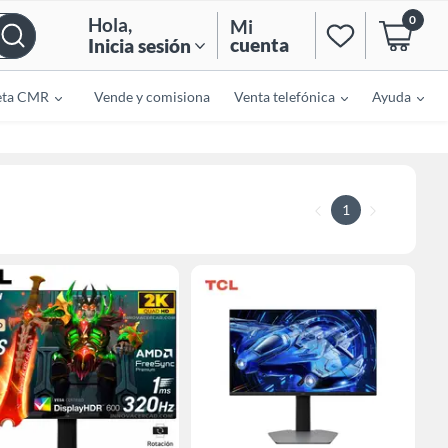
0
Hola
,
Mi
cuenta
Inicia sesión
eta CMR
Vende y comisiona
Venta telefónica
Ayuda
1