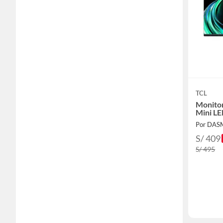
TCL
Monitor
Mini L
Por DAS
S/ 409
S/ 495