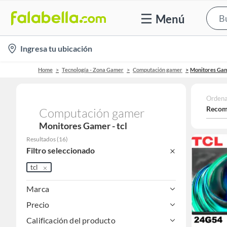
Menú
location-
Ingresa tu ubicación
icon
Home
Tecnología - Zona Gamer
Computación gamer
Monitores Ga
Ordena
Recom
Computación gamer
Monitores Gamer - tcl
Resultados
(
16
)
Filtro seleccionado
tcl
Marca
Precio
Calificación del producto