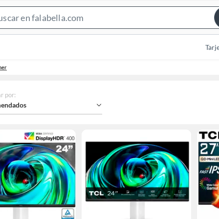
Search
Bar
Tarj
mer
r por
:
endados