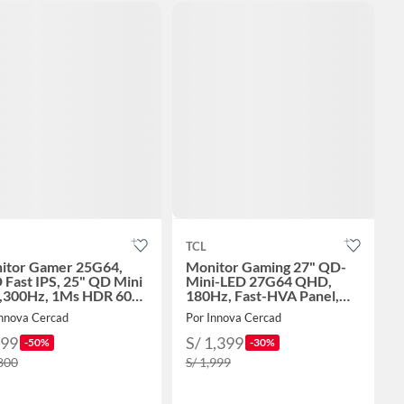
TCL
itor Gamer 25G64,
Monitor Gaming 27" QD-
Fast IPS, 25" QD Mini
Mini-LED 27G64 QHD,
,300Hz, 1Ms HDR 600
180Hz, Fast-HVA Panel,
600 Nits HDR, 1ms GTG, G-
Innova Cercad
Por Innova Cercad
Sync
899
S/ 1,399
-50%
-30%
,800
S/ 1,999