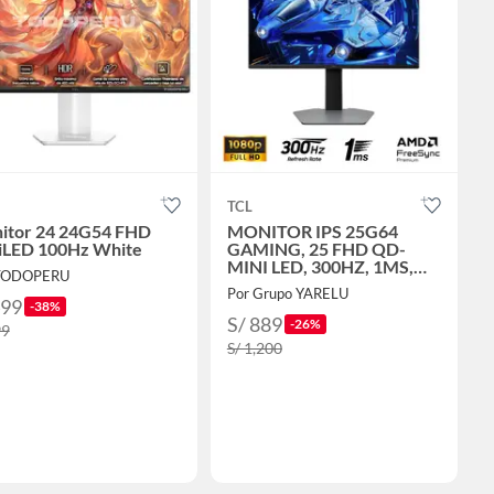
TCL
itor 24 24G54 FHD
MONITOR IPS 25G64
iLED 100Hz White
GAMING, 25 FHD QD-
MINI LED, 300HZ, 1MS,
 TODOPERU
DP, PIVOTE
Por Grupo YARELU
499
-38%
S/ 889
-26%
99
S/ 1,200