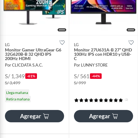
LG
LG
Monitor Gamer UltraGear G6
Monitor 27U631A-B 27” QHD
32G620B-B 32 QHD IPS
100Hz IPS con HDR10 y USB-
200Hz HDMI
C
Por CLICDATA S.A.C.
Por LUNNY STORE
S/ 1,349
S/ 561
-61%
-44%
S/ 3,499
S/ 999
Llega mañana
Retira mañana
(2)
Agregar
Agregar