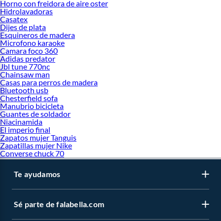
Horno con freidora de aire oster
Hidrolavadoras
Casatex
Dijes de plata
Esquineros de madera
Microfono karaoke
Camara foco 360
Adidas predator
Jbl tune 770nc
Chainsaw man
Casas para perros de madera
Bluetooth usb
Chesterfield sofa
Manubrio bicicleta
Guantes de soldador
Niacinamida
El imperio final
Zapatos mujer Tanguis
Zapatillas mujer Nike
Converse chuck 70
Te ayudamos
Sé parte de falabella.com