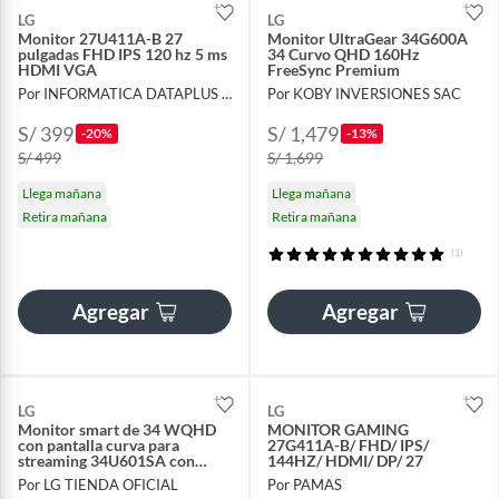
LG
LG
Monitor 27U411A-B 27
Monitor UltraGear 34G600A
pulgadas FHD IPS 120 hz 5 ms
34 Curvo QHD 160Hz
HDMI VGA
FreeSync Premium
Por INFORMATICA DATAPLUS SAC
Por KOBY INVERSIONES SAC
S/ 399
S/ 1,479
-20%
-13%
S/ 499
S/ 1,699
Llega mañana
Llega mañana
Retira mañana
Retira mañana
(1)
Agregar
Agregar
LG
LG
Monitor smart de 34 WQHD
MONITOR GAMING
con pantalla curva para
27G411A-B/ FHD/ IPS/
streaming 34U601SA con
144HZ/ HDMI/ DP/ 27
webOS
Por LG TIENDA OFICIAL
Por PAMAS