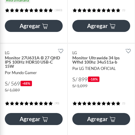
Retira mañana
(3883)
(1)
Agregar
Agregar
LG
LG
Monitor 27U631A-B 27 QHD
Monitor Ultrawide 34 Ips
IPS 100Hz HDR10 USB-C
Wfhd 100hz 34u511a-b
15W
Por LG TIENDA OFICIAL
Por Mundo Gamer
S/ 899
-18%
S/ 569
-48%
S/ 1,099
S/ 1,089
(90)
(1)
Agregar
Agregar