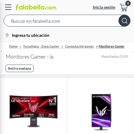
Inicia sesión
Search
Bar
location-
Ingresa tu ubicación
icon
Home
Tecnología - Zona Gamer
Computación gamer
Monitores Gamer
Monitores Gamer - lg
Resultados
(
529
)
Retira mañana