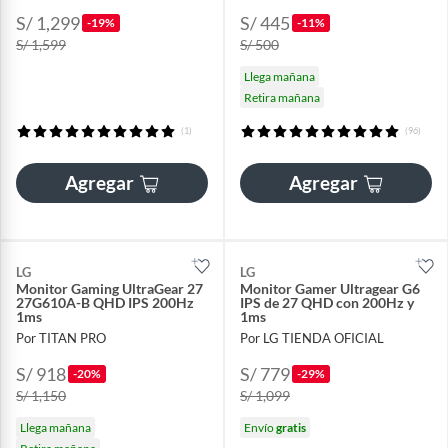
S/ 1,299
S/ 445
-19%
-11%
S/ 1,599
S/ 500
Llega mañana
Retira mañana
(1)
(96)
Agregar
Agregar
LG
LG
Monitor Gaming UltraGear 27
Monitor Gamer Ultragear G6
27G610A-B QHD IPS 200Hz
IPS de 27 QHD con 200Hz y
1ms
1ms
Por TITAN PRO
Por LG TIENDA OFICIAL
S/ 918
S/ 779
-20%
-29%
S/ 1,150
S/ 1,099
Llega mañana
Envío
gratis