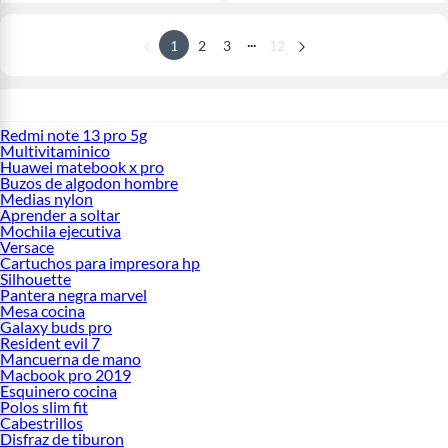
...
1
2
3
12
Redmi note 13 pro 5g
Multivitaminico
Huawei matebook x pro
Buzos de algodon hombre
Medias nylon
Aprender a soltar
Mochila ejecutiva
Versace
Cartuchos para impresora hp
Silhouette
Pantera negra marvel
Mesa cocina
Galaxy buds pro
Resident evil 7
Mancuerna de mano
Macbook pro 2019
Esquinero cocina
Polos slim fit
Cabestrillos
Disfraz de tiburon