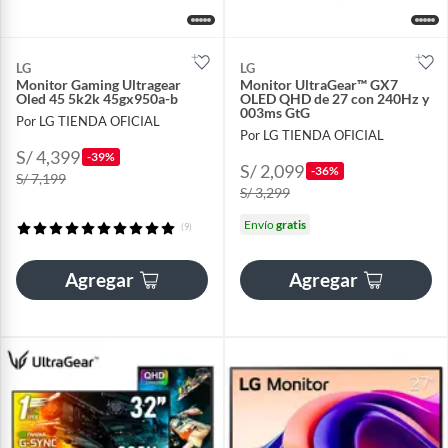
LG
LG
Monitor Gaming Ultragear
Monitor UltraGear™ GX7
Oled 45 5k2k 45gx950a-b
OLED QHD de 27 con 240Hz y
003ms GtG
Por LG TIENDA OFICIAL
Por LG TIENDA OFICIAL
S/ 4,399
-39%
S/ 2,099
-36%
S/ 7,199
S/ 3,299
Envío
gratis
(9)
Agregar
Agregar