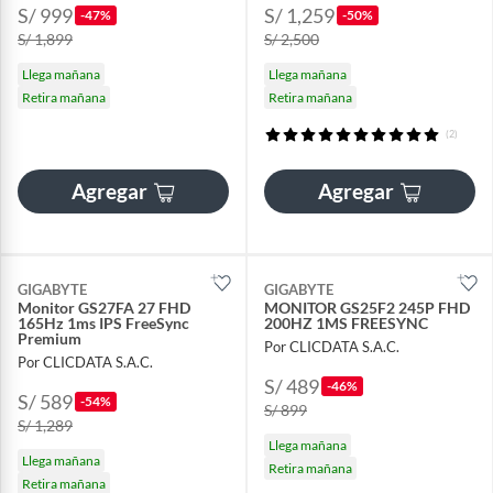
S/ 999
S/ 1,259
-47%
-50%
S/ 1,899
S/ 2,500
Llega mañana
Llega mañana
Retira mañana
Retira mañana
(2)
Agregar
Agregar
GIGABYTE
GIGABYTE
Monitor GS27FA 27 FHD
MONITOR GS25F2 245P FHD
165Hz 1ms IPS FreeSync
200HZ 1MS FREESYNC
Premium
Por CLICDATA S.A.C.
Por CLICDATA S.A.C.
S/ 489
-46%
S/ 589
-54%
S/ 899
S/ 1,289
Llega mañana
Llega mañana
Retira mañana
Retira mañana