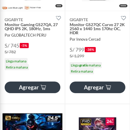
GIGABYTE
GIGABYTE
Monitor Gaming GS27QA, 27
Monitor GS27QC Curvo 27 2K
QHD IPS 2K, 180Hz, 1ms
2560 x 1440 1ms 170hz OC,
HDR
Por GLOBALTECH PERU
Por Innova Cercad
S/ 745
-5%
S/ 799
-38%
S/ 782
S/ 1,299
Llega mañana
Llega
gratis
mañana
Retira mañana
Retira mañana
Agregar
Agregar