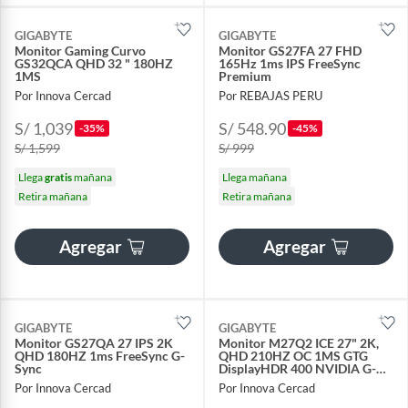
GIGABYTE
GIGABYTE
Monitor Gaming Curvo
Monitor GS27FA 27 FHD
GS32QCA QHD 32 " 180HZ
165Hz 1ms IPS FreeSync
1MS
Premium
Por Innova Cercad
Por REBAJAS PERU
S/ 1,039
S/ 548.90
-35%
-45%
S/ 1,599
S/ 999
Llega
gratis
mañana
Llega mañana
Retira mañana
Retira mañana
Agregar
Agregar
GIGABYTE
GIGABYTE
Monitor GS27QA 27 IPS 2K
Monitor M27Q2 ICE 27" 2K,
QHD 180HZ 1ms FreeSync G-
QHD 210HZ OC 1MS GTG
Sync
DisplayHDR 400 NVIDIA G-
SYNC
Por Innova Cercad
Por Innova Cercad