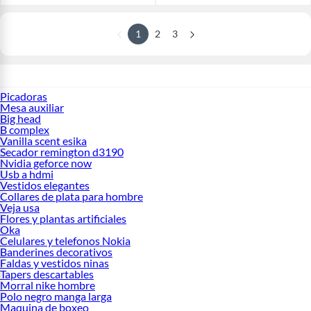
1
2
3
Picadoras
Mesa auxiliar
Big head
B complex
Vanilla scent esika
Secador remington d3190
Nvidia geforce now
Usb a hdmi
Vestidos elegantes
Collares de plata para hombre
Veja usa
Flores y plantas artificiales
Oka
Celulares y telefonos Nokia
Banderines decorativos
Faldas y vestidos ninas
Tapers descartables
Morral nike hombre
Polo negro manga larga
Maquina de boxeo