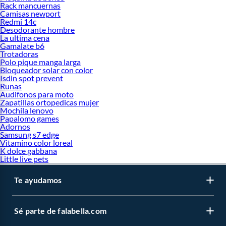
Rack mancuernas
Camisas newport
Redmi 14c
Desodorante hombre
La ultima cena
Gamalate b6
Trotadoras
Polo pique manga larga
Bloqueador solar con color
Isdin spot prevent
Runas
Audifonos para moto
Zapatillas ortopedicas mujer
Mochila lenovo
Papalomo games
Adornos
Samsung s7 edge
Vitamino color loreal
K dolce gabbana
Little live pets
Te ayudamos
Sé parte de falabella.com