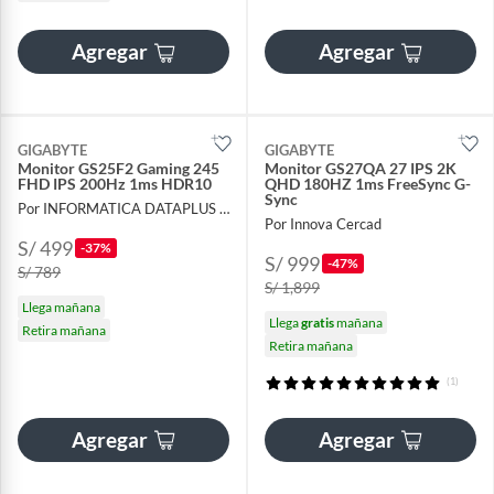
Agregar
Agregar
GIGABYTE
GIGABYTE
Monitor GS25F2 Gaming 245
Monitor GS27QA 27 IPS 2K
FHD IPS 200Hz 1ms HDR10
QHD 180HZ 1ms FreeSync G-
Sync
Por INFORMATICA DATAPLUS SAC
Por Innova Cercad
S/ 499
-37%
S/ 999
-47%
S/ 789
S/ 1,899
Llega mañana
Llega
gratis
mañana
Retira mañana
Retira mañana
(1)
Agregar
Agregar