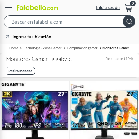
Inicia sesión
Search
Bar
location-
Ingresa tu ubicación
icon
Home
Tecnología - Zona Gamer
Computación gamer
Monitores Gamer
Monitores Gamer - gigabyte
Resultados
(
104
)
Retira mañana