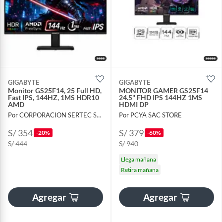
GIGABYTE
GIGABYTE
Monitor GS25F14, 25 Full HD,
MONITOR GAMER GS25F14
Fast IPS, 144HZ, 1MS HDR10
24.5" FHD IPS 144HZ 1MS
AMD
HDMI DP
Por CORPORACION SERTEC SAC
Por PCYA SAC STORE
S/ 354
S/ 379
-20%
-60%
S/ 444
S/ 940
Llega mañana
Retira mañana
Agregar
Agregar