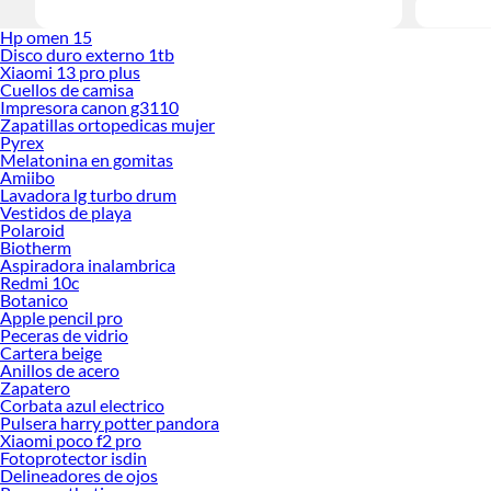
Hp omen 15
Disco duro externo 1tb
Xiaomi 13 pro plus
Cuellos de camisa
Impresora canon g3110
Zapatillas ortopedicas mujer
Pyrex
Melatonina en gomitas
Amiibo
Lavadora lg turbo drum
Vestidos de playa
Polaroid
Biotherm
Aspiradora inalambrica
Redmi 10c
Botanico
Apple pencil pro
Peceras de vidrio
Cartera beige
Anillos de acero
Zapatero
Corbata azul electrico
Pulsera harry potter pandora
Xiaomi poco f2 pro
Fotoprotector isdin
Delineadores de ojos