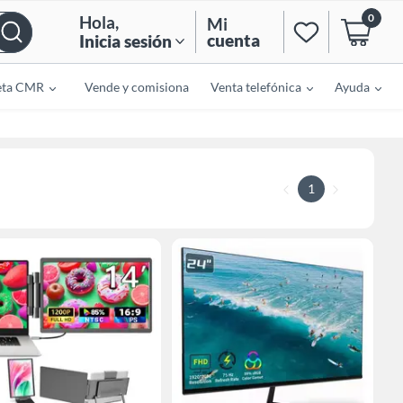
0
Hola
,
Mi
cuenta
Inicia sesión
eta CMR
Vende y comisiona
Venta telefónica
Ayuda
1