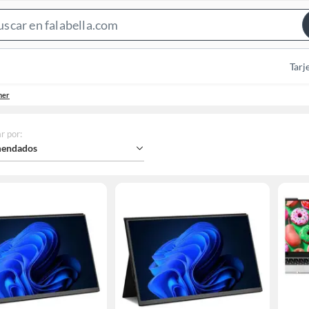
Search
Bar
Tarj
mer
r por
:
endados