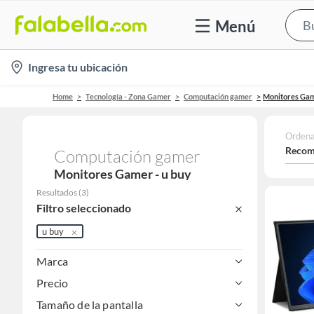
Menú
location-
Ingresa tu ubicación
icon
Home
Tecnología - Zona Gamer
Computación gamer
Monitores Ga
Ordena
Recom
Computación gamer
Monitores Gamer - u buy
Resultados
(
3
)
Filtro seleccionado
u buy
Marca
Precio
Tamaño de la pantalla