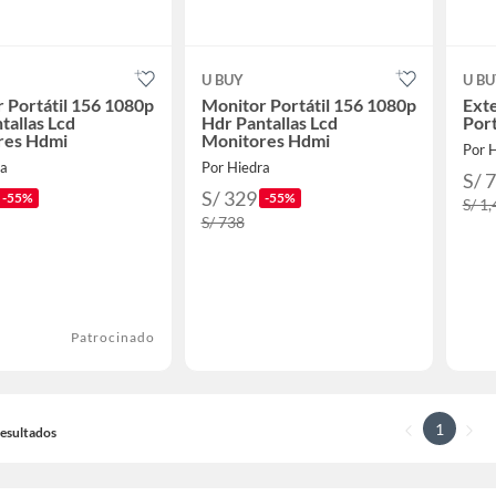
U BUY
U B
 Portátil 156 1080p
Monitor Portátil 156 1080p
Exte
tallas Lcd
Hdr Pantallas Lcd
Port
res Hdmi
Monitores Hdmi
Por 
ra
Por Hiedra
S/ 
S/ 329
-55%
-55%
S/ 1
S/ 738
Patrocinado
1
 Resultados