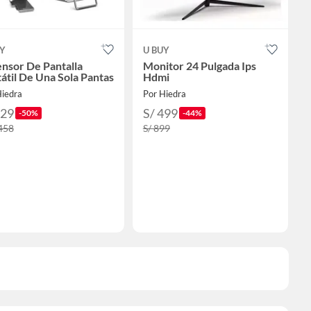
UY
U BUY
nsor De Pantalla
Monitor 24 Pulgada Ips
átil De Una Sola Pantas
Hdmi
Hiedra
Por Hiedra
729
S/ 499
-50%
-44%
,458
S/ 899