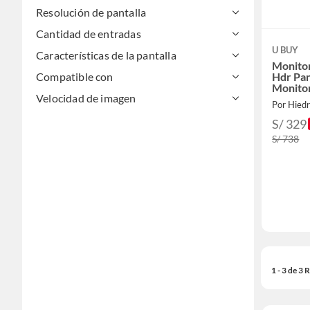
Resolución de pantalla
Cantidad de entradas
U BUY
Características de la pantalla
Monitor
Hdr Pan
Compatible con
Monito
Velocidad de imagen
Por Hied
S/ 329
S/ 738
1 - 3 de 3