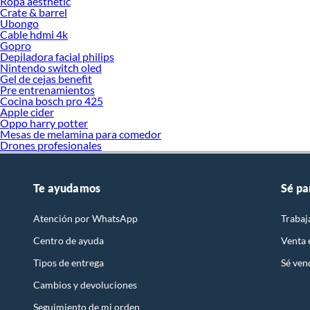
Ropa aesthetic
Crate & barrel
Ubongo
Cable hdmi 4k
Gopro
Depiladora facial philips
Nintendo switch oled
Gel de cejas benefit
Pre entrenamientos
Cocina bosch pro 425
Apple cider
Oppo harry potter
Mesas de melamina para comedor
Drones profesionales
Te ayudamos
Sé pa
Atención por WhatsApp
Trabaj
Centro de ayuda
Venta
Tipos de entrega
Sé ven
Cambios y devoluciones
Seguimiento de mi orden