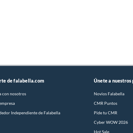
rte de falabella.com
Únete a nuestros
a con nosotros
Novios Falabella
 empresa
CMR Puntos
dedor Independiente de Falabella
Pide tu CMR
Cyber WOW 2026
Hot Sale