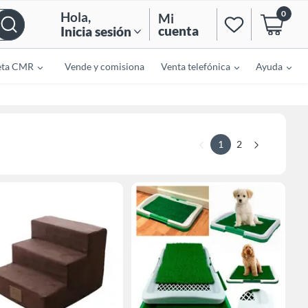
0
Hola
,
Mi
cuenta
Inicia sesión
eta CMR
Vende y comisiona
Venta telefónica
Ayuda
1
2