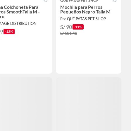
QUE PATAS PET SHOP
a Colchoneta Para
Mochila para Perros
os SmoothTalla M -
Pequeños Negro Talla M
ro
Por QUÉ PATAS PET SHOP
MAGE DISTRIBUTION
S/ 90
-11%
79
-12%
S/ 101.40
0