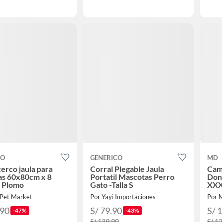
CO
GENERICO
MD
cerco jaula para
Corral Plegable Jaula
Cam
as 60x80cm x 8
Portatil Mascotas Perro
Donu
- Plomo
Gato -Talla S
XXX
 Pet Market
Por Yayi Importaciones
Por 
.90
S/ 79.90
S/ 
-47%
-43%
S/ 139.90
S/ 1