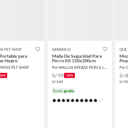
AS PET SHOP
GENERICO
QUE 
Portable para
Malla De Seguridad Para
Moch
as Negro
Perro Kit 150x200cm
Pequ
 PATAS PET SHOP
Por MALLAS AYEBZA PERU E.I.R.L
Por 
S/ 99
S/ 
36%
-34%
S/ 149
S/ 9
Envío
gratis
(2)