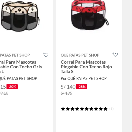
PATAS PET SHOP
QUE PATAS PET SHOP
ral Para Mascotas
Corral Para Mascotas
able Con Techo Gris
Plegable Con Techo Rojo
a L
Talla S
QUÉ PATAS PET SHOP
Por QUÉ PATAS PET SHOP
215
S/ 140
-20%
-28%
69.10
S/ 195
(1)