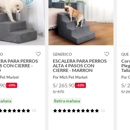
CO
GENERICO
QUE 
ERA PARA PERROS
ESCALERA PARA PERROS
Cor
S CON CIERRE -
ALTA 4 PASOS CON
Pleg
O
CIERRE - MARRON
Tall
 Pet Market
Por Mich Pet Market
Por 
.90
S/ 265.90
S/ 
-49%
-43%
S/ 470
S/ 2
mañana
Retira mañana
(5)
(1)