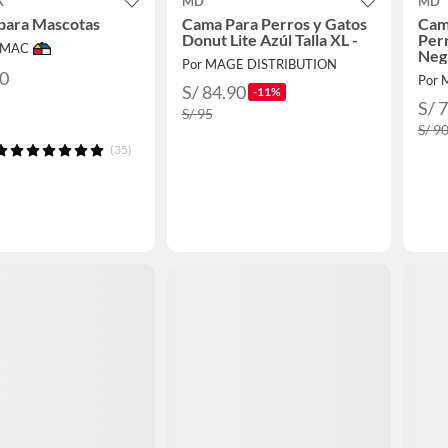
K
MD
MD
para Mascotas
Cama Para Perros y Gatos
Cam
Donut Lite Azúl Talla XL -
Perr
IMAC
Neg
Por MAGE DISTRIBUTION
90
Por 
S/ 84.90
-11%
S/ 
S/ 95
S/ 9
(35)