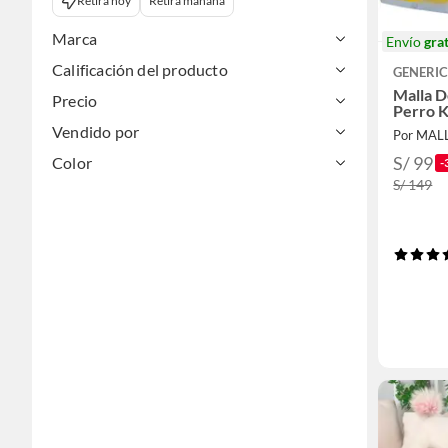
Retira hoy
Retira mañana
Marca
Envío
grat
Calificación del producto
GENERI
Malla D
Precio
Perro 
Vendido por
S/ 99
Color
-
S/ 149