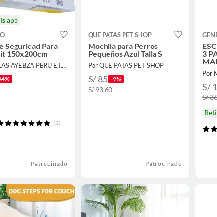
is
app
CO
QUE PATAS PET SHOP
GEN
e Seguridad Para
Mochila para Perros
ESC
Kit 150x200cm
Pequeños Azul Talla S
3 P
MA
Por MALLAS AYEBZA PERU E.I.R.L
Por QUÉ PATAS PET SHOP
Por 
S/ 85
34%
-9%
S/ 
S/ 93.60
S/ 3
Ret
(2)
Patrocinado
Patrocinado