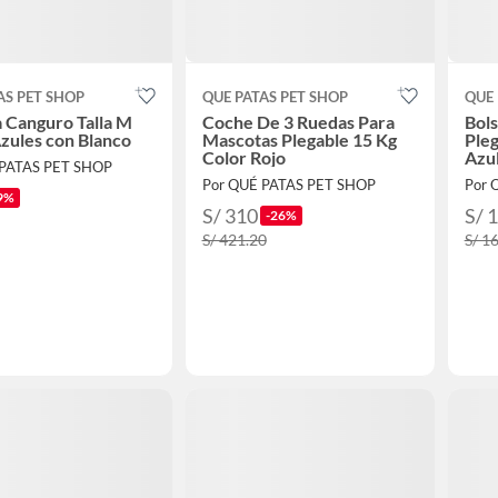
AS PET SHOP
QUE PATAS PET SHOP
QUE 
 Canguro Talla M
Coche De 3 Ruedas Para
Bol
zules con Blanco
Mascotas Plegable 15 Kg
Ple
Color Rojo
Azul
 PATAS PET SHOP
Por QUÉ PATAS PET SHOP
Por 
9%
S/ 310
S/ 
-26%
S/ 421.20
S/ 1