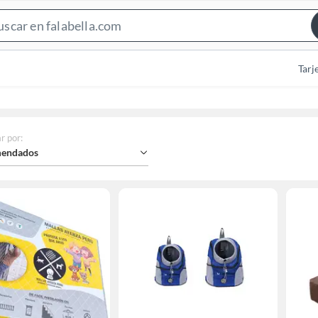
Search
Bar
Tarj
r por
:
endados