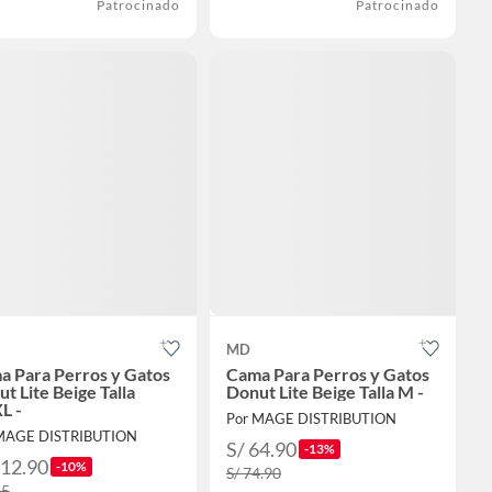
Patrocinado
Patrocinado
MD
a Para Perros y Gatos
Cama Para Perros y Gatos
t Lite Beige Talla
Donut Lite Beige Talla M -
L -
Por MAGE DISTRIBUTION
MAGE DISTRIBUTION
S/ 64.90
-13%
112.90
-10%
S/ 74.90
25