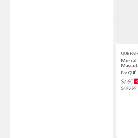
QUE PAT
Morral 
Mascot
Por QUÉ
S/ 60
-
S/ 93.59