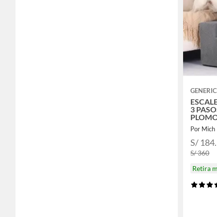
GENERI
ESCAL
3 PASO
PLOM
Por Mich
S/ 184
S/ 360
Retira 