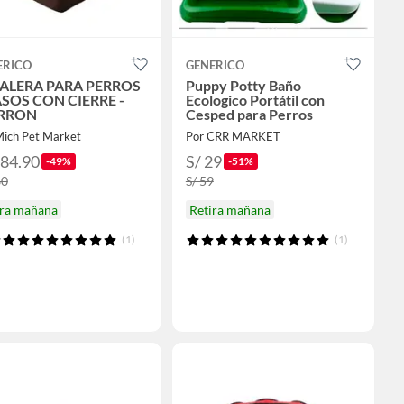
ERICO
GENERICO
ALERA PARA PERROS
Puppy Potty Baño
ASOS CON CIERRE -
Ecologico Portátil con
RRON
Cesped para Perros
Mich Pet Market
Por CRR MARKET
184.90
S/ 29
-49%
-51%
60
S/ 59
ira mañana
Retira mañana
(1)
(1)