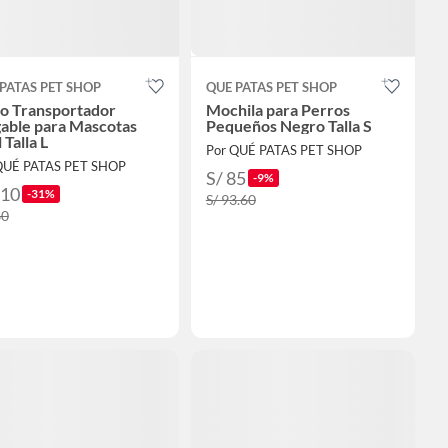
PATAS PET SHOP
QUE PATAS PET SHOP
so Transportador
Mochila para Perros
gable para Mascotas
Pequeños Negro Talla S
 Talla L
Por QUÉ PATAS PET SHOP
QUÉ PATAS PET SHOP
S/ 85
-9%
110
-31%
S/ 93.60
60