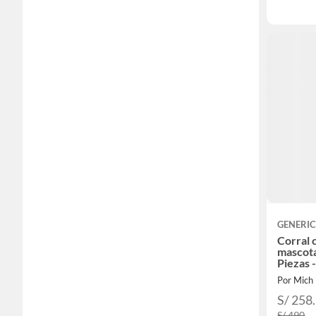
GENERI
Corral 
mascot
Piezas 
Por Mich
S/ 258
S/ 490