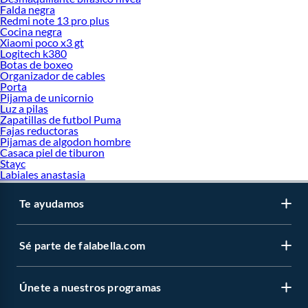
Falda negra
Redmi note 13 pro plus
Cocina negra
Xiaomi poco x3 gt
Logitech k380
Botas de boxeo
Organizador de cables
Porta
Pijama de unicornio
Luz a pilas
Zapatillas de futbol Puma
Fajas reductoras
Pijamas de algodon hombre
Casaca piel de tiburon
Stayc
Labiales anastasia
Te ayudamos
Sé parte de falabella.com
Únete a nuestros programas