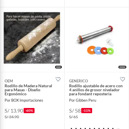
OEM
GENERICO
Rodillo de Madera Natural
Rodillo ajustable de acero con
para Masas - Diseño
4 anillos de grosor nivelador
Ergonómico
para fondant reposteria
Por BOX Importaciones
Por Gibben Peru
S/ 13.90
S/ 58
-60%
-11%
S/ 34.90
S/ 65