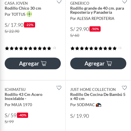
CASA JOVEN
GENERICO
Rodillo Chico 30 cm
Rodillo grande de 40 cm. para
Repostería y Panadería
Por TOTTUS
Por ALESSA REPOSTERIA
S/ 17.90
-22%
S/ 29.90
-50%
S/ 22.90
S/ 60
(3)
(1)
Agregar
Agregar
ICHIMATSU
JUST HOME COLLECTION
Rodillo 43 Cm Acero
Rodillo De Cocina De Bambú 5
Inoxidable -
x 40 cm
Por MAJA 1970
Por SODIMAC
S/ 59
S/ 19.90
-40%
S/ 99