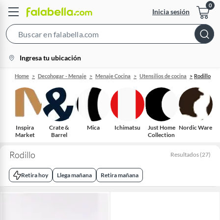
Inicia sesión
Search
Bar
location-
Ingresa tu ubicación
icon
Home
Decohogar - Menaje
Menaje Cocina
Utensilios de cocina
Rodillo
Inspira
Crate &
Mica
Ichimatsu
Just Home
Nordic Ware
Market
Barrel
Collection
Rodillo
Resultados
(
27
)
Retira hoy
Llega mañana
Retira mañana