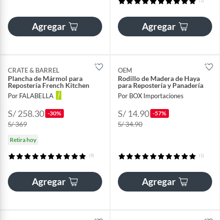
(1)
Agregar
Agregar
CRATE & BARREL
OEM
Plancha de Mármol para
Rodillo de Madera de Haya
Repostería French Kitchen
para Repostería y Panadería
Por FALABELLA
Por BOX Importaciones
S/ 258.30
S/ 14.90
-30%
-57%
S/ 369
S/ 34.90
Retira hoy
(9)
(1)
Agregar
Agregar