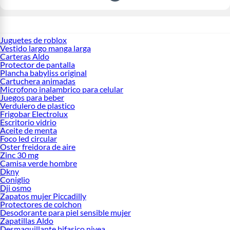
Juguetes de roblox
Vestido largo manga larga
Carteras Aldo
Protector de pantalla
Plancha babyliss original
Cartuchera animadas
Microfono inalambrico para celular
Juegos para beber
Verdulero de plastico
Frigobar Electrolux
Escritorio vidrio
Aceite de menta
Foco led circular
Oster freidora de aire
Zinc 30 mg
Camisa verde hombre
Dkny
Coniglio
Dji osmo
Zapatos mujer Piccadilly
Protectores de colchon
Desodorante para piel sensible mujer
Zapatillas Aldo
Desmaquillante bifasico nivea