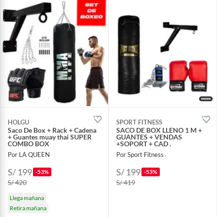
HOLGU
SPORT FITNESS
Saco De Box + Rack + Cadena
SACO DE BOX LLENO 1 M +
+ Guantes muay thai SUPER
GUANTES + VENDAS
COMBO BOX
+SOPORT + CAD .
Por LA QUEEN
Por Sport Fitness
S/ 199
S/ 199
-53%
-53%
S/ 420
S/ 419
Llega mañana
Retira mañana