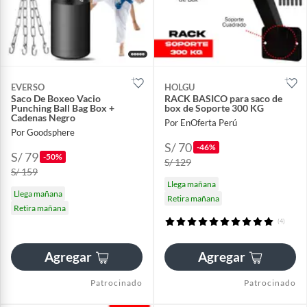
EVERSO
HOLGU
Saco De Boxeo Vacio
RACK BASICO para saco de
Punching Ball Bag Box +
box de Soporte 300 KG
Cadenas Negro
Por EnOferta Perú
Por Goodsphere
S/ 70
-46%
S/ 79
-50%
S/ 129
S/ 159
Llega mañana
Llega mañana
Retira mañana
Retira mañana
(4)
Agregar
Agregar
Patrocinado
Patrocinado