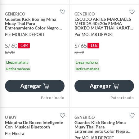
GENERICO
GENERICO
Guantes Kick Boxing Mma
ESCUDO ARTES MARCIALES
Muay Thai Para
MEDIDA 40x20x9 MMA
Entrenamiento Color Negro
BOXEO MUAY THAI KARATE
Talla M
KICKBOXING TAEKWONDO
Por MOLIAR DEPORT
Por MOLIAR DEPORT
NEGRO
S/ 60
S/ 65
-14%
-18%
S/ 70
S/ 79
Llega mañana
Llega mañana
Retira mañana
Retira mañana
Agregar
Agregar
Patrocinado
Patrocinado
U BUY
GENERICO
Máquina De Boxeo Inteligente
Guantes Kick Boxing Mma
Con Musical Bluetooth
Muay Thai Para
Entrenamiento Color Negro
Por Hiedra
Talla M
Por MOLIAR DEPORT