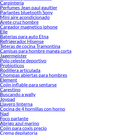
Carpinteria
Perfumes Jean paul gaultier
Parlantes bluetooth Sony
Mini aire acondicionado
Arete cruz hombre
Cargador magnetico iphone
Elle
Baterias para auto Etna
Refrigerador Hisense
Teteras de cocina Tramontina
Camisas para hombre manga corta
Jagermeister
Polo celeste deportivo
Probioticos
Rodillera articulada
Chompas abiertas para hombres
Element
Cojin inflable para sentarse
Carestino
Buscando a wally
Joypad
Llavero linterna
Cocina de 4 hornillas con horno
Nad
Foco parlante
Abrigo azul marino
Cojin para coxis precio
Crema depilatoria