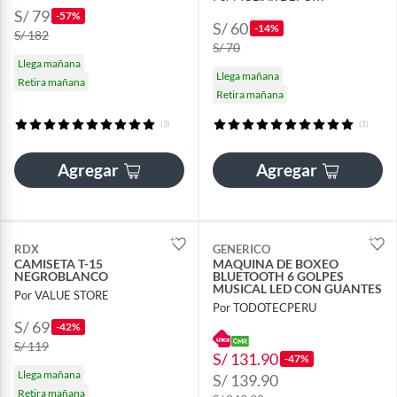
S/ 79
-57%
S/ 60
-14%
S/ 182
S/ 70
Llega mañana
Llega mañana
Retira mañana
Retira mañana
(3)
(1)
Agregar
Agregar
RDX
GENERICO
CAMISETA T-15
MAQUINA DE BOXEO
NEGROBLANCO
BLUETOOTH 6 GOLPES
MUSICAL LED CON GUANTES
Por VALUE STORE
Por TODOTECPERU
S/ 69
-42%
S/ 119
S/ 131.90
-47%
Llega mañana
S/ 139.90
Retira mañana