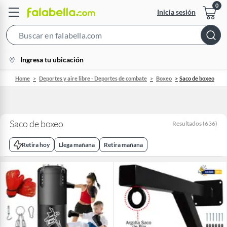
Inicia sesión
Search
Bar
location-
Ingresa tu ubicación
icon
Home
Deportes y aire libre - Deportes de combate
Boxeo
Saco de boxeo
Saco de boxeo
Resultados
(
636
)
Retira hoy
Llega mañana
Retira mañana