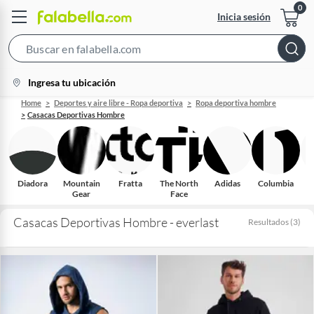
Inicia sesión
Search
Bar
location-
Ingresa tu ubicación
icon
Home
Deportes y aire libre - Ropa deportiva
Ropa deportiva hombre
Casacas Deportivas Hombre
Diadora
Mountain
Fratta
The North
Adidas
Columbia
Gear
Face
Casacas Deportivas Hombre - everlast
Resultados
(
3
)