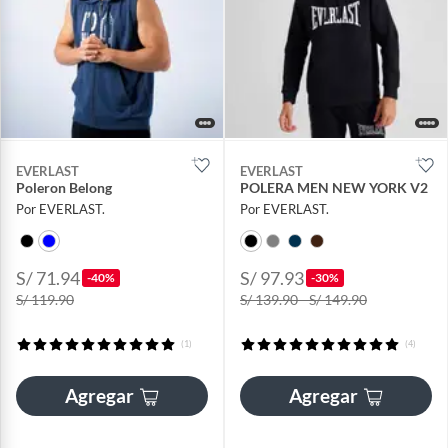
EVERLAST
EVERLAST
Poleron Belong
POLERA MEN NEW YORK V2
Por EVERLAST.
Por EVERLAST.
S/ 71.94
S/ 97.93
-40%
-30%
S/ 119.90
S/ 139.90 - S/ 149.90
(1)
(4)
Agregar
Agregar