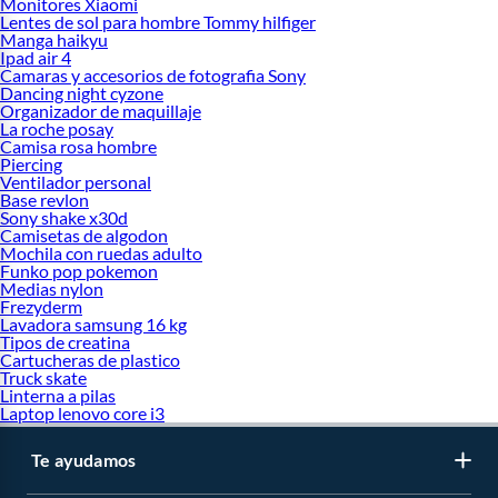
Monitores Xiaomi
Lentes de sol para hombre Tommy hilfiger
Manga haikyu
Ipad air 4
Camaras y accesorios de fotografia Sony
Dancing night cyzone
Organizador de maquillaje
La roche posay
Camisa rosa hombre
Piercing
Ventilador personal
Base revlon
Sony shake x30d
Camisetas de algodon
Mochila con ruedas adulto
Funko pop pokemon
Medias nylon
Frezyderm
Lavadora samsung 16 kg
Tipos de creatina
Cartucheras de plastico
Truck skate
Linterna a pilas
Laptop lenovo core i3
Te ayudamos