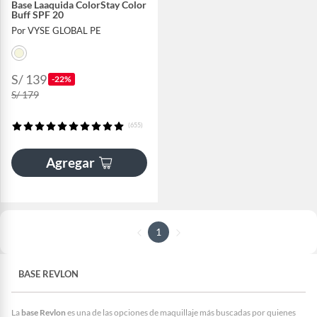
Base Laaquida ColorStay Color
Buff SPF 20
Por VYSE GLOBAL PE
S/ 139
-22%
S/ 179
(655)
Agregar
1
BASE REVLON
La
base Revlon
es una de las opciones de maquillaje más buscadas por quienes