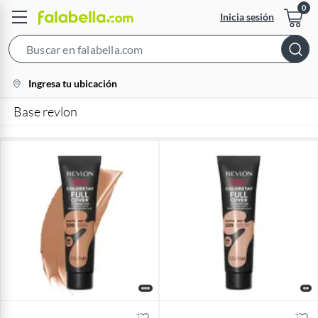
Inicia sesión
Search
Bar
location-
Ingresa tu ubicación
icon
Base revlon