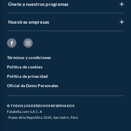
Únete a nuestros programas
La
revlon base maquillaje
rinde mejor cuando se aplica en capas finas,
construyendo cobertura solo donde se necesita.
Encuentra la
base revlon
y también el
revlon colorstay
en Falabella. ¡Elige tu
Nuestras empresas
tono favorito y transforma tu rutina de maquillaje hoy mismo!
Términos y condiciones
Política de cookies
Política de privacidad
Oficial de Datos Personales
© TODOS LOS DERECHOS RESERVADOS
Falabella.com S.A.C. A
. Paseo de la República 3220, San Isidro, Perú