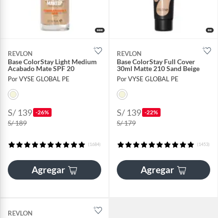
REVLON
REVLON
Base ColorStay Light Medium
Base ColorStay Full Cover
Acabado Mate SPF 20
30ml Matte 210 Sand Beige
Por VYSE GLOBAL PE
Por VYSE GLOBAL PE
S/ 139
S/ 139
-26%
-22%
S/ 189
S/ 179
(1684)
(1453)
Agregar
Agregar
REVLON