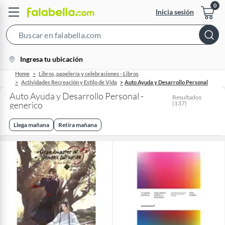
Inicia sesión
Search
Bar
location-
Ingresa tu ubicación
icon
Home
Libros, papelería y celebraciones - Libros
Actividades Recreación y Estilo de Vida
Auto Ayuda y Desarrollo Personal
Auto Ayuda y Desarrollo Personal -
Resultados
generico
(
137
)
Llega mañana
Retira mañana