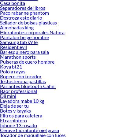
Casa bonita
Separadores de libros
Paco rabanne phantom
Destroza este diario
Sellador de bolsas plasticas
Almohadas king
Hidratantes corporales Natura
Pantalon beige hombre
Samsung tab s9 fe
Resident evil
Bar esquinero para sala
Marathon sports
Pulseras de cuero hombre
Koya bt21
Polo a rayas
Ropero con tocador
Testosterona pastillas
Parlantes bluetooth Cafini
Baor professional
Dji mini
Lavadora mabe 10 kg
Deja de ser tu
Botes y kayaks
Filtros para cafetera
El carpintero
Iphone 13 rosado
Cerave hidratante piel grasa
Tocador de maquillaje con luces