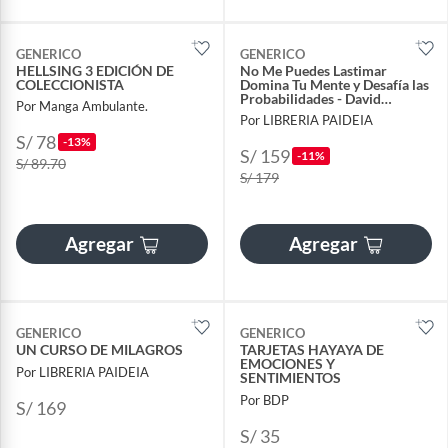
GENERICO
GENERICO
HELLSING 3 EDICIÓN DE
No Me Puedes Lastimar
COLECCIONISTA
Domina Tu Mente y Desafía las
Probabilidades - David
Por Manga Ambulante.
Goggins
Por LIBRERIA PAIDEIA
S/ 78
-13%
S/ 159
-11%
S/ 89.70
S/ 179
Agregar
Agregar
GENERICO
GENERICO
UN CURSO DE MILAGROS
TARJETAS HAYAYA DE
EMOCIONES Y
Por LIBRERIA PAIDEIA
SENTIMIENTOS
Por BDP
S/ 169
S/ 35