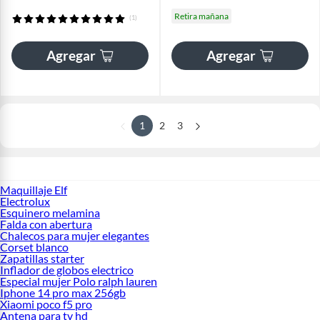
Retira mañana
(1)
Agregar
Agregar
1
2
3
Maquillaje Elf
Electrolux
Esquinero melamina
Falda con abertura
Chalecos para mujer elegantes
Corset blanco
Zapatillas starter
Inflador de globos electrico
Especial mujer Polo ralph lauren
Iphone 14 pro max 256gb
Xiaomi poco f5 pro
Antena para tv hd