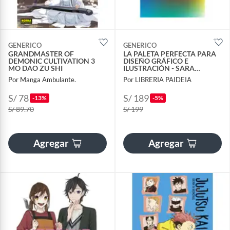
GENERICO
GENERICO
GRANDMASTER OF
LA PALETA PERFECTA PARA
DEMONIC CULTIVATION 3
DISEÑO GRÁFICO E
MO DAO ZU SHI
ILUSTRACIÓN - SARA
CALDAS
Por Manga Ambulante.
Por LIBRERIA PAIDEIA
S/ 78
S/ 189
-13%
-5%
S/ 89.70
S/ 199
Agregar
Agregar