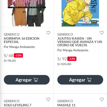
GENERICO
GENERICO
HORIMIYA 16 EDICION
JUJUTSU KAISEN - UN
ESPECIAL
VERANO QUE AVANZA Y UN
OTOÑO DE VUELTA
Por Manga Ambulante.
Por Manga Ambulante.
S/ 68
-13%
S/ 92
-13%
S/ 78.20
S/ 105.80
Agregar
Agregar
GENERICO
GENERICO
SOLO LEVELING 7
MASHLE 11