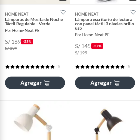
HOME NEAT
HOME NEAT
Lámparas de Mesita de Noche
Lámpara escritorio de lectura
Táctil Regulable - Verde
con panel táctil 3 niveles brillo
usb
Por Home-Neat PE
Por Home-Neat PE
S/ 189
-53%
S/ 145
-27%
S/ 399
S/ 199
(1)
(3)
Agregar
Agregar