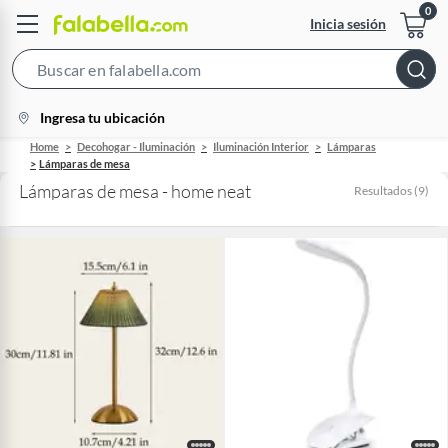
Inicia sesión
Search
Bar
location-
Ingresa tu ubicación
icon
Home
Decohogar - Iluminación
Iluminación Interior
Lámparas
Lámparas de mesa
Lámparas de mesa - home neat
Resultados
(
9
)