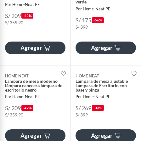
verde
Por Home-Neat PE
Por Home-Neat PE
S/ 209
-42%
S/ 175
-56%
S/ 359.90
S/ 399
Agregar
Agregar
HOME NEAT
HOME NEAT
Lámpara de mesa moderno
Lámpara de mesa ajustable
lámpara cabecera lámpara de
Lámpara de Escritorio con
escritorio negro
base y pinza
Por Home-Neat PE
Por Home-Neat PE
S/ 209
S/ 269
-42%
-33%
S/ 359.90
S/ 399
Agregar
Agregar