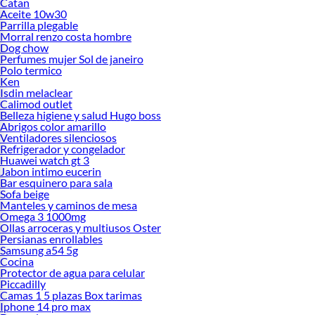
Catan
Aceite 10w30
Parrilla plegable
Morral renzo costa hombre
Dog chow
Perfumes mujer Sol de janeiro
Polo termico
Ken
Isdin melaclear
Calimod outlet
Belleza higiene y salud Hugo boss
Abrigos color amarillo
Ventiladores silenciosos
Refrigerador y congelador
Huawei watch gt 3
Jabon intimo eucerin
Bar esquinero para sala
Sofa beige
Manteles y caminos de mesa
Omega 3 1000mg
Ollas arroceras y multiusos Oster
Persianas enrollables
Samsung a54 5g
Cocina
Protector de agua para celular
Piccadilly
Camas 1 5 plazas Box tarimas
Iphone 14 pro max