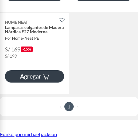
HOME NEAT
Lamparas colgantes de Madera
Nórdica E27 Moderna
Por Home-Neat PE
S/ 169
-15%
S/ 199
Agregar
1
Funko pop michael jackson