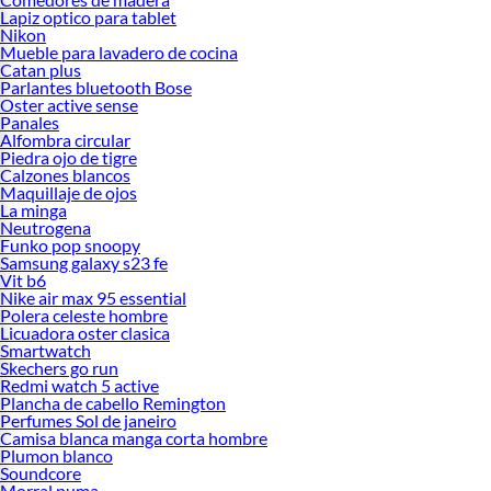
Lapiz optico para tablet
Nikon
Mueble para lavadero de cocina
Catan plus
Parlantes bluetooth Bose
Oster active sense
Panales
Alfombra circular
Piedra ojo de tigre
Calzones blancos
Maquillaje de ojos
La minga
Neutrogena
Funko pop snoopy
Samsung galaxy s23 fe
Vit b6
Nike air max 95 essential
Polera celeste hombre
Licuadora oster clasica
Smartwatch
Skechers go run
Redmi watch 5 active
Plancha de cabello Remington
Perfumes Sol de janeiro
Camisa blanca manga corta hombre
Plumon blanco
Soundcore
Morral puma