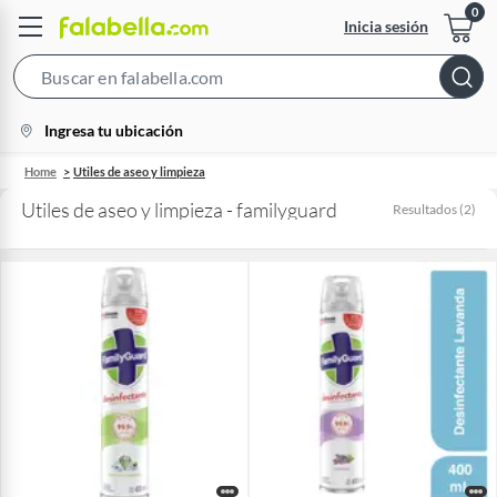
Inicia sesión
Search
Bar
location-
Ingresa tu ubicación
icon
Home
Utiles de aseo y limpieza
Utiles de aseo y limpieza - familyguard
Resultados
(
2
)