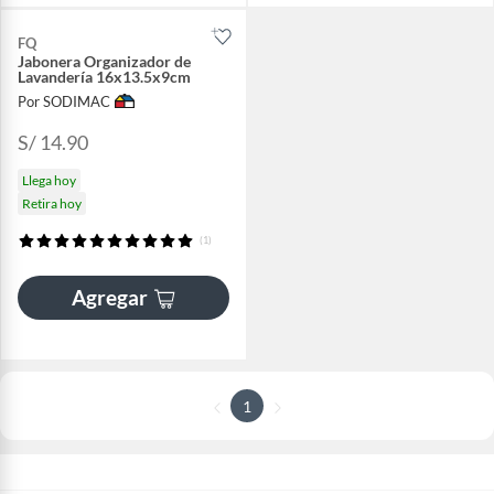
FQ
Jabonera Organizador de
Lavandería 16x13.5x9cm
Por SODIMAC
S/ 14.90
Llega hoy
Retira hoy
(1)
Agregar
1