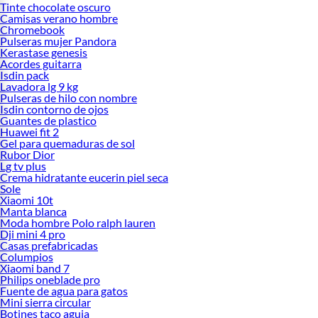
Tinte chocolate oscuro
Camisas verano hombre
Chromebook
Pulseras mujer Pandora
Kerastase genesis
Acordes guitarra
Isdin pack
Lavadora lg 9 kg
Pulseras de hilo con nombre
Isdin contorno de ojos
Guantes de plastico
Huawei fit 2
Gel para quemaduras de sol
Rubor Dior
Lg tv plus
Crema hidratante eucerin piel seca
Sole
Xiaomi 10t
Manta blanca
Moda hombre Polo ralph lauren
Dji mini 4 pro
Casas prefabricadas
Columpios
Xiaomi band 7
Philips oneblade pro
Fuente de agua para gatos
Mini sierra circular
Botines taco aguja