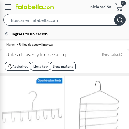
Inicia sesión
Search
Bar
location-
Ingresa tu ubicación
icon
Home
Utiles de aseo y limpieza
Utiles de aseo y limpieza - fq
Resultados
(
5
)
Retira hoy
Llega hoy
Llega mañana