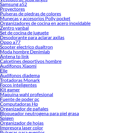
Samsung a52
Proyectores
Pulseras de piedras de colores
Munecas y accesorios Polly pocket
Organizadores de cocina en acero inoxidable
Zentro yanbal
Set de cocina de juguete
Desodorante para aclarar axilas
Oppo a77
Scooter electrico dualtron
Moda hombre Denimlab
Antena tp link
Calcetines deportivos hombre
Audifonos Xiaomi
Elle
Audifonos diadema
Trotadoras Monark
Focos inteligentes
Kit gamer
Maquina wahl profesional
Fuente de poder pc
Computadoras Hp
Organizador de pañales
Bloqueador neutrogena para piel grasa
Spigen
Organizador de hojas
Impresora laser color
Pulseras para eventos