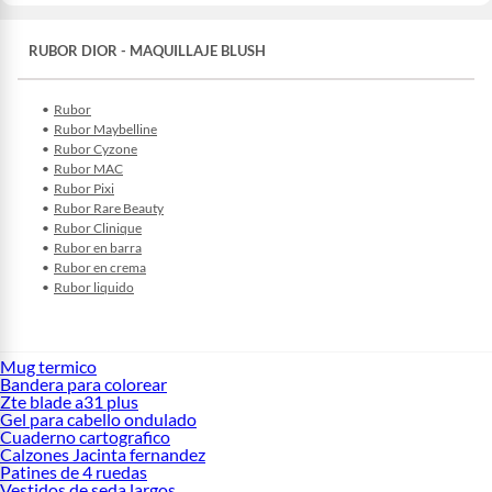
RUBOR DIOR - MAQUILLAJE BLUSH
Rubor
Rubor Maybelline
Rubor Cyzone
Rubor MAC
Rubor Pixi
Rubor Rare Beauty
Rubor Clinique
Rubor en barra
Rubor en crema
Rubor liquido
Mug termico
Bandera para colorear
Zte blade a31 plus
Gel para cabello ondulado
Cuaderno cartografico
Calzones Jacinta fernandez
Patines de 4 ruedas
Vestidos de seda largos