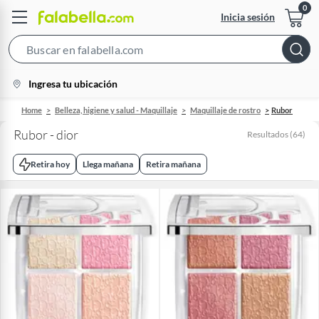
Inicia sesión
Search
Bar
location-
Ingresa tu ubicación
icon
Home
Belleza, higiene y salud - Maquillaje
Maquillaje de rostro
Rubor
Rubor - dior
Resultados
(
64
)
Retira hoy
Llega mañana
Retira mañana