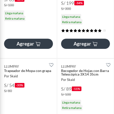
S/ 199
-34%
S/ 100
S/ 300
Llega mañana
Llega mañana
Retira mañana
Retira mañana
(2)
Agregar
Agregar
LLUMPAY
LLUMPAY
Trapeador de Mopa con grapa
Recogedor de Hojas con Barra
Telescópica 3X14 35cm
Por Skaid
Por Skaid
S/ 54
-33%
S/ 89
-11%
S/ 80
S/ 100
Llega mañana
Retira mañana