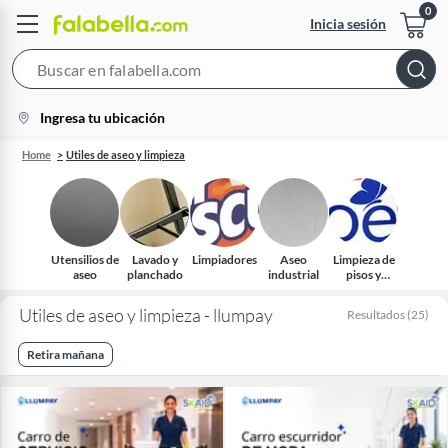
Inicia sesión
Search
Bar
location-
Ingresa tu ubicación
icon
Home
Utiles de aseo y limpieza
Utensilios de
Lavado y
Limpiadores
Aseo
Limpieza de
aseo
planchado
industrial
pisos y
superficies
Utiles de aseo y limpieza - llumpay
Resultados
(
25
)
Retira mañana