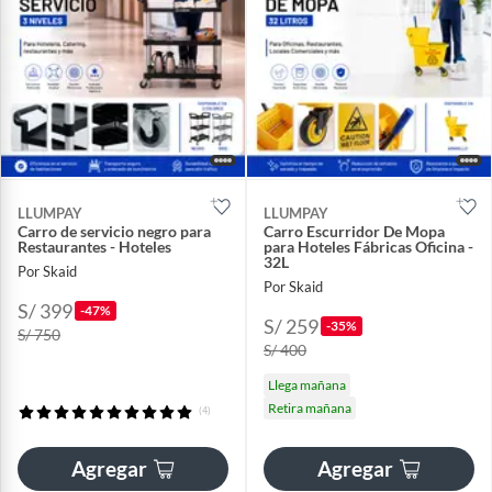
LLUMPAY
LLUMPAY
Carro de servicio negro para
Carro Escurridor De Mopa
Restaurantes - Hoteles
para Hoteles Fábricas Oficina -
32L
Por Skaid
Por Skaid
S/ 399
-47%
S/ 259
-35%
S/ 750
S/ 400
Llega mañana
Retira mañana
(4)
Agregar
Agregar