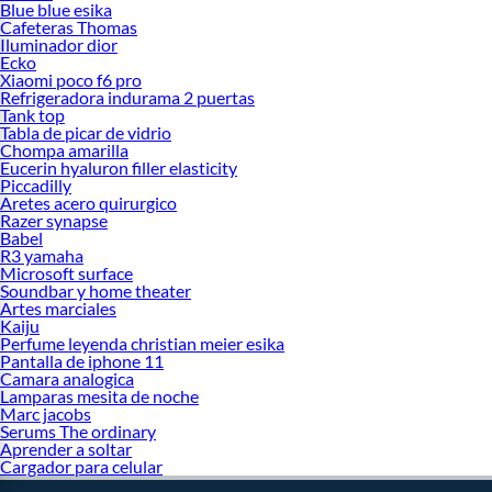
Blue blue esika
Cafeteras Thomas
Iluminador dior
Ecko
Xiaomi poco f6 pro
Refrigeradora indurama 2 puertas
Tank top
Tabla de picar de vidrio
Chompa amarilla
Eucerin hyaluron filler elasticity
Piccadilly
Aretes acero quirurgico
Razer synapse
Babel
R3 yamaha
Microsoft surface
Soundbar y home theater
Artes marciales
Kaiju
Perfume leyenda christian meier esika
Pantalla de iphone 11
Camara analogica
Lamparas mesita de noche
Marc jacobs
Serums The ordinary
Aprender a soltar
Cargador para celular