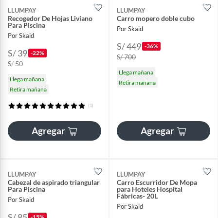
LLUMPAY
LLUMPAY
Recogedor De Hojas Liviano
Carro mopero doble cubo
Para Piscina
Por Skaid
Por Skaid
S/ 449
-36%
S/ 39
-22%
S/ 700
S/ 50
Llega mañana
Llega mañana
Retira mañana
Retira mañana
(1)
Agregar
Agregar
LLUMPAY
LLUMPAY
Cabezal de aspirado triangular
Carro Escurridor De Mopa
Para Piscina
para Hoteles Hospital
Fábricas- 20L
Por Skaid
Por Skaid
S/ 85
-15%