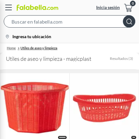
Inicia sesión
Search
Bar
location-
Ingresa tu ubicación
icon
Home
Utiles de aseo y limpieza
Utiles de aseo y limpieza - magicplast
Resultados
(
3
)