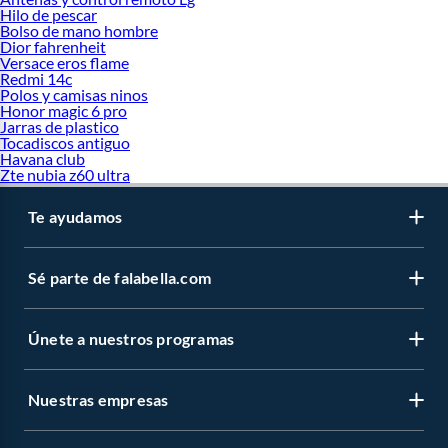
Hilo de pescar
Bolso de mano hombre
Dior fahrenheit
Versace eros flame
Redmi 14c
Polos y camisas ninos
Honor magic 6 pro
Jarras de plastico
Tocadiscos antiguo
Havana club
Zte nubia z60 ultra
Te ayudamos
Sé parte de falabella.com
Únete a nuestros programas
Nuestras empresas