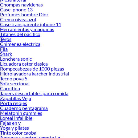
Chompas navidenas
Case iphone 13
Perfumes hombre Dior
Crema nivea azul
Case transparente iphone 11
Herramientas y maquinas
Titanes del pacifico
Teros
Chimenea electrica
Fila
Shark
Lonchera sonic
Licuadora oster clasica
Rompecabezas de 1000 piezas
Hidrolavadora karcher industrial
Tecno pova 5
Sofa seccional
Carnitina
Tapers descartables para comida
Zapatillas Veja
Porta relojes
Cuaderno pentagrama
Melatonin gummies
Loreal infallible
Fajas en v
Yoga y pilates
Tinte color caoba
Antenas y control remoto Lg