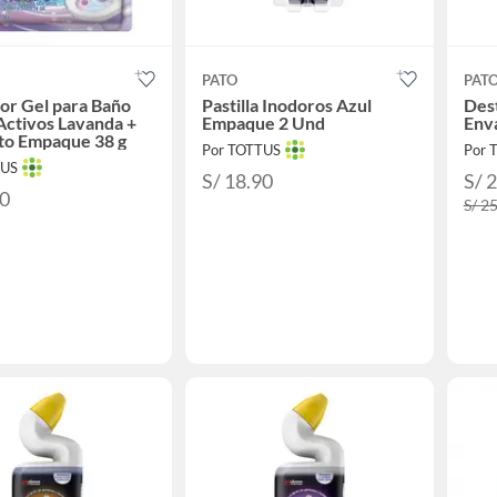
PATO
PAT
or Gel para Baño
Pastilla Inodoros Azul
Dest
Activos Lavanda +
Empaque 2 Und
Env
to Empaque 38 g
Por TOTTUS
Por 
TUS
S/ 18.90
S/ 
30
S/ 2