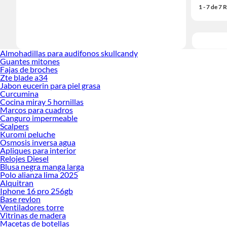
1 - 7 de 7
Almohadillas para audifonos skullcandy
Guantes mitones
Fajas de broches
Zte blade a34
Jabon eucerin para piel grasa
Curcumina
Cocina miray 5 hornillas
Marcos para cuadros
Canguro impermeable
Scalpers
Kuromi peluche
Osmosis inversa agua
Apliques para interior
Relojes Diesel
Blusa negra manga larga
Polo alianza lima 2025
Alquitran
Iphone 16 pro 256gb
Base revlon
Ventiladores torre
Vitrinas de madera
Macetas de botellas