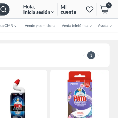
0
Hola
,
Mi
cuenta
Inicia sesión
eta CMR
Vende y comisiona
Venta telefónica
Ayuda
1