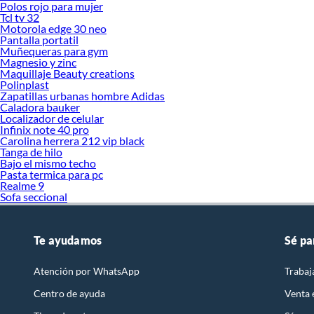
Polos rojo para mujer
Tcl tv 32
Motorola edge 30 neo
Pantalla portatil
Muñequeras para gym
Magnesio y zinc
Maquillaje Beauty creations
Polinplast
Zapatillas urbanas hombre Adidas
Caladora bauker
Localizador de celular
Infinix note 40 pro
Carolina herrera 212 vip black
Tanga de hilo
Bajo el mismo techo
Pasta termica para pc
Realme 9
Sofa seccional
Te ayudamos
Sé pa
Atención por WhatsApp
Trabaj
Centro de ayuda
Venta