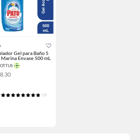
O
iador Gel para Baño 5
1 Marina Envase 500 mL
TOTTUS
18.30
(3)