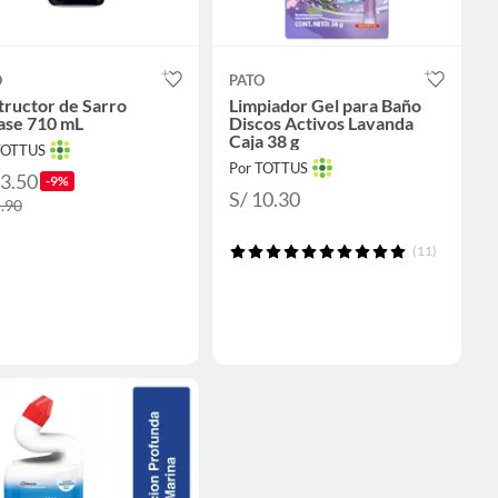
O
PATO
ructor de Sarro
Limpiador Gel para Baño
ase 710 mL
Discos Activos Lavanda
Caja 38 g
TOTTUS
Por TOTTUS
23.50
-9%
S/ 10.30
5.90
(11)