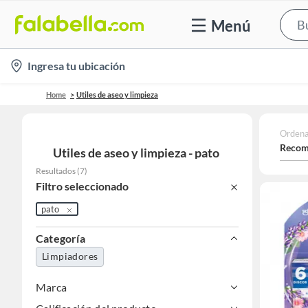
Menú
location-
Ingresa tu ubicación
icon
Home
Utiles de aseo y limpieza
Ordena
Recom
Utiles de aseo y limpieza - pato
Resultados
(
7
)
Filtro seleccionado
pato
Categoría
Limpiadores
Marca