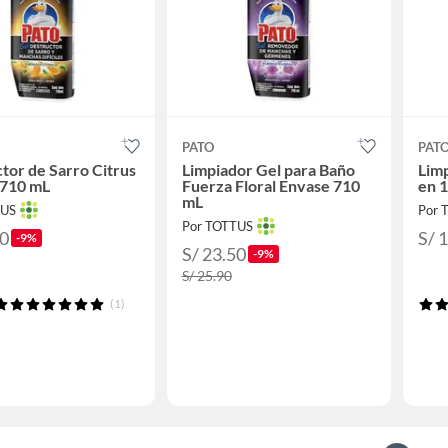
PATO
PAT
tor de Sarro Citrus
Limpiador Gel para Baño
Limp
 710 mL
Fuerza Floral Envase 710
en 
mL
TUS
Por 
Por TOTTUS
50
S/ 
-9%
S/ 23.50
-9%
S/ 25.90
(1)