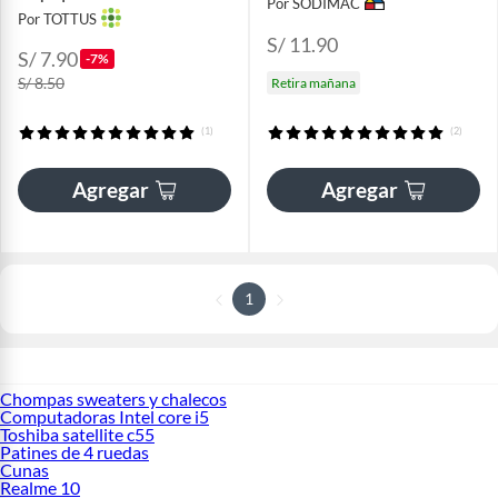
Por SODIMAC
Por TOTTUS
S/ 11.90
S/ 7.90
-7%
S/ 8.50
Retira mañana
(1)
(2)
Agregar
Agregar
1
Chompas sweaters y chalecos
Computadoras Intel core i5
Toshiba satellite c55
Patines de 4 ruedas
Cunas
Realme 10