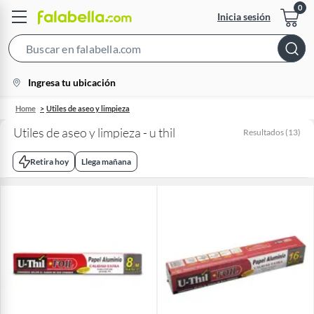
Inicia sesión
Search
Bar
location-
Ingresa tu ubicación
icon
Home
Utiles de aseo y limpieza
Utiles de aseo y limpieza - u thil
Resultados
(
13
)
Retira hoy
Llega mañana