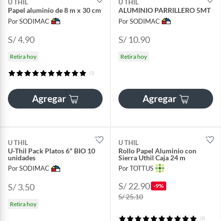
U THIL
U THIL
Papel aluminio de 8 m x 30 cm
ALUMINIO PARRILLERO 5MT
Por SODIMAC
Por SODIMAC
S/ 4.90
S/ 10.90
Retira hoy
Retira hoy
(1)
Agregar
Agregar
U THIL
U THIL
U-Thil Pack Platos 6" BIO 10
Rollo Papel Aluminio con
unidades
Sierra Uthil Caja 24 m
Por SODIMAC
Por TOTTUS
S/ 22.90
S/ 3.50
-9%
S/ 25.10
Retira hoy
(5)