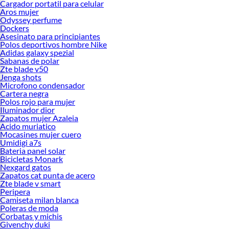
Cargador portatil para celular
Aros mujer
Odyssey perfume
Dockers
Asesinato para principiantes
Polos deportivos hombre Nike
Adidas galaxy spezial
Sabanas de polar
Zte blade v50
Jenga shots
Microfono condensador
Cartera negra
Polos rojo para mujer
Iluminador dior
Zapatos mujer Azaleia
Acido muriatico
Mocasines mujer cuero
Umidigi a7s
Bateria panel solar
Bicicletas Monark
Nexgard gatos
Zapatos cat punta de acero
Zte blade v smart
Peripera
Camiseta milan blanca
Poleras de moda
Corbatas y michis
Givenchy duki