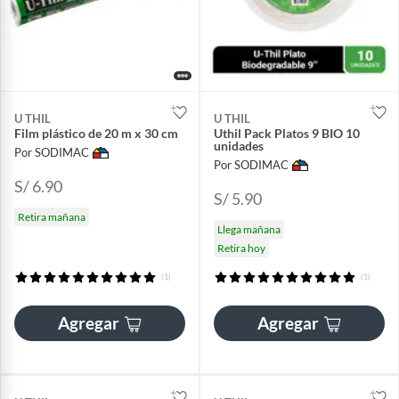
U THIL
U THIL
Film plástico de 20 m x 30 cm
Uthil Pack Platos 9 BIO 10
unidades
Por SODIMAC
Por SODIMAC
S/ 6.90
S/ 5.90
Retira mañana
Llega mañana
Retira hoy
(1)
(1)
Agregar
Agregar