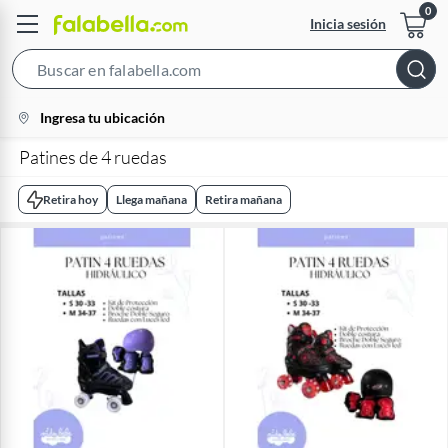
Inicia sesión
Search
Bar
location-
Ingresa tu ubicación
icon
Patines de 4 ruedas
Retira hoy
Llega mañana
Retira mañana