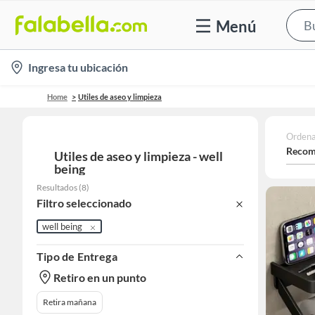
Menú
location-
Ingresa tu ubicación
icon
Home
Utiles de aseo y limpieza
Ordena
Recom
Utiles de aseo y limpieza - well
being
Resultados
(
8
)
Filtro seleccionado
well being
Tipo de Entrega
Retiro en un punto
Retira mañana