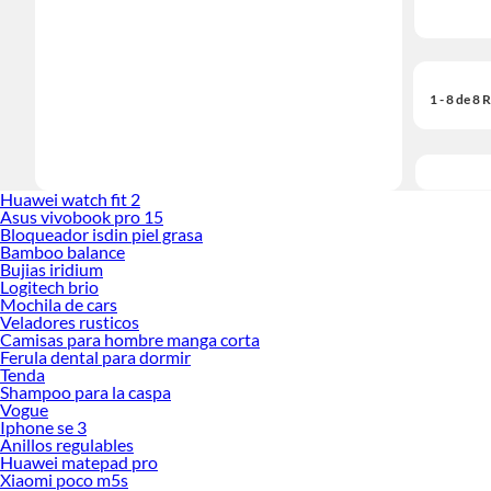
1 - 8 de 8
Huawei watch fit 2
Asus vivobook pro 15
Bloqueador isdin piel grasa
Bamboo balance
Bujias iridium
Logitech brio
Mochila de cars
Veladores rusticos
Camisas para hombre manga corta
Ferula dental para dormir
Tenda
Shampoo para la caspa
Vogue
Iphone se 3
Anillos regulables
Huawei matepad pro
Xiaomi poco m5s