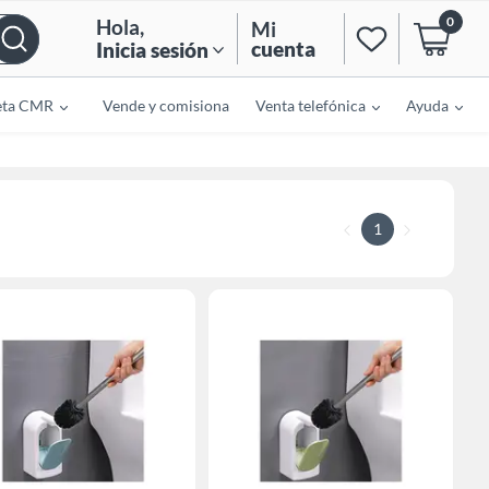
0
Hola
,
Mi
cuenta
Inicia sesión
eta CMR
Vende y comisiona
Venta telefónica
Ayuda
1