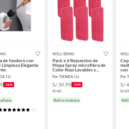
ING
WELL BEING
WEL
la de Inodoro con
Pack x 6 Repuestos de
Cepi
 Limpieza Elegante
Mopa Spray microfibra de
mult
ente
Color Rojo Lavables y
con
Reutilizables
DA I.U.
Por TIENDA I.U.
Por 
99
S/ 39.99
S/ 
-56%
-33%
S/ 60
S/ 6
mañana
Retira mañana
Ret
(1)