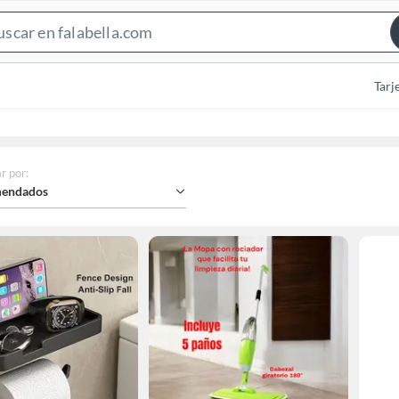
Search
Bar
Tarj
r por
:
endados