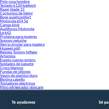
Polo rosa hombre
Teclado k120 logitech
Razer blade 15
Conjuntos de bikini
Bose quietcomfort
Motorola g54 5g
Camas king
Audifonos Motorola
Lg k42
Proteina para mujeres
Snoopy peluche
Sierra circular para madera
Huawei p60
Relojes Tommy hilfiger
Artemisa
Espejo cuerpo entero
Soldados de juguete
Crocs blancos
Fundas de sillones
Vasos de plastico duro
Biotina cabello
Tostadores electricos
Mini refrigerador skincare
Te ayudamos
Sé pa