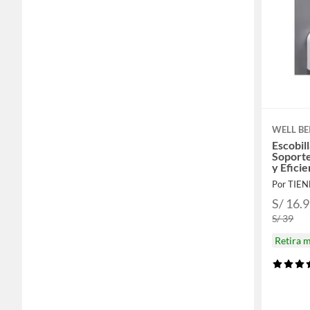
WELL BE
Escobil
Soporte
y Efici
Por TIEN
S/ 16.
S/ 39
Retira 