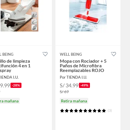
L BEING
WELL BEING
llo de limpieza
Mopa con Rociador + 5
ifunción 4 en 1
Paños de Microfibra
 spray
Reemplazables ROJO
TIENDA I.U.
Por TIENDA I.U.
49.99
S/ 34.99
-28%
-49%
9
S/ 69
ira mañana
Retira mañana
(3)