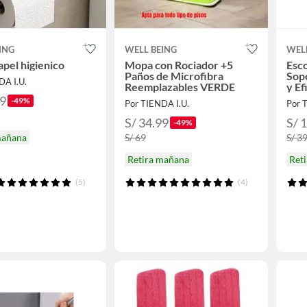
ING
WELL BEING
WEL
apel higienico
Mopa con Rociador +5
Esco
Paños de Microfibra
Sopo
DA I.U.
Reemplazables VERDE
y Ef
99
-49%
Por TIENDA I.U.
Por 
S/ 34.99
S/ 
-49%
mañana
S/ 69
S/ 3
Retira mañana
Ret
(5)
(4)