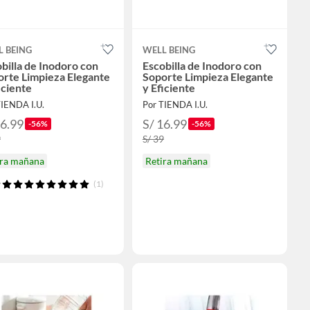
L BEING
WELL BEING
billa de Inodoro con
Escobilla de Inodoro con
rte Limpieza Elegante
Soporte Limpieza Elegante
iciente
y Eficiente
TIENDA I.U.
Por TIENDA I.U.
16.99
S/ 16.99
-56%
-56%
9
S/ 39
ira mañana
Retira mañana
(1)