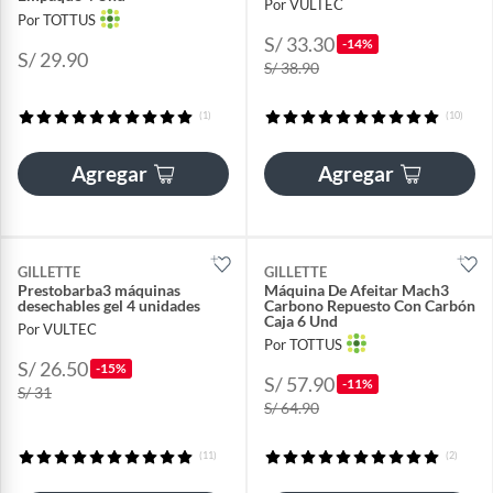
Por VULTEC
Por TOTTUS
S/ 33.30
-14%
S/ 29.90
S/ 38.90
(1)
(10)
Agregar
Agregar
GILLETTE
GILLETTE
Prestobarba3 máquinas
Máquina De Afeitar Mach3
desechables gel 4 unidades
Carbono Repuesto Con Carbón
Caja 6 Und
Por VULTEC
Por TOTTUS
S/ 26.50
-15%
S/ 57.90
-11%
S/ 31
S/ 64.90
(11)
(2)