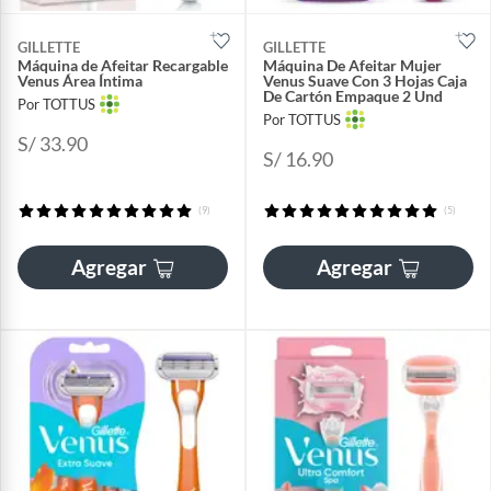
GILLETTE
GILLETTE
Máquina de Afeitar Recargable
Máquina De Afeitar Mujer
Venus Área Íntima
Venus Suave Con 3 Hojas Caja
De Cartón Empaque 2 Und
Por TOTTUS
Por TOTTUS
S/ 33.90
S/ 16.90
(9)
(5)
Agregar
Agregar