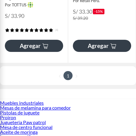
Por Retail Peru.
Por TOTTUS
S/ 33.30
-15%
S/ 33.90
S/ 39.20
(4)
Agregar
Agregar
1
Muebles industriales
Mesas de melamina para comedor
Pistolas de juguete
Proiron
Jugueteria Paw patrol
Mesa de centro funcional
Aceite de moringa