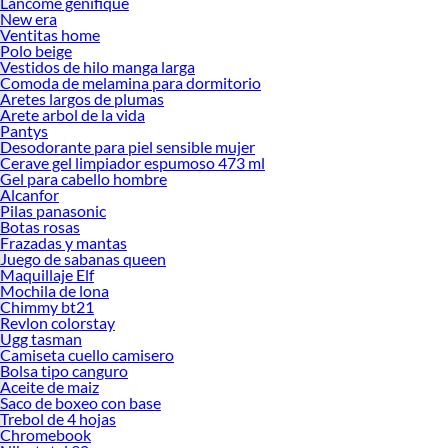
Lancome genifique
New era
Ventitas home
Polo beige
Vestidos de hilo manga larga
Comoda de melamina para dormitorio
Aretes largos de plumas
Arete arbol de la vida
Pantys
Desodorante para piel sensible mujer
Cerave gel limpiador espumoso 473 ml
Gel para cabello hombre
Alcanfor
Pilas panasonic
Botas rosas
Frazadas y mantas
Juego de sabanas queen
Maquillaje Elf
Mochila de lona
Chimmy bt21
Revlon colorstay
Ugg tasman
Camiseta cuello camisero
Bolsa tipo canguro
Aceite de maiz
Saco de boxeo con base
Trebol de 4 hojas
Chromebook