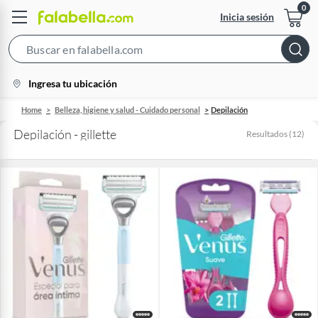
Inicia sesión
Search
Bar
location-
Ingresa tu ubicación
icon
Home
Belleza, higiene y salud - Cuidado personal
Depilación
Depilación - gillette
Resultados
(
12
)