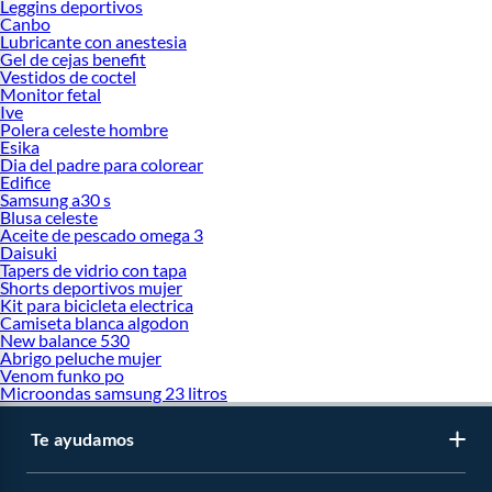
Leggins deportivos
Canbo
Lubricante con anestesia
Gel de cejas benefit
Vestidos de coctel
Monitor fetal
Ive
Polera celeste hombre
Esika
Dia del padre para colorear
Edifice
Samsung a30 s
Blusa celeste
Aceite de pescado omega 3
Daisuki
Tapers de vidrio con tapa
Shorts deportivos mujer
Kit para bicicleta electrica
Camiseta blanca algodon
New balance 530
Abrigo peluche mujer
Venom funko po
Microondas samsung 23 litros
Te ayudamos