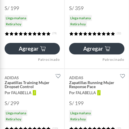
S/ 199
S/ 359
Llega mañana
Llega mañana
Retira hoy
Retira hoy
(79)
(52)
Agregar
Agregar
Patrocinado
Patrocinado
ADIDAS
ADIDAS
Zapatillas Training Mujer
Zapatillas Running Mujer
Dropset Control
Response Pace
Por FALABELLA
Por FALABELLA
S/ 299
S/ 199
Llega mañana
Llega mañana
Retira hoy
Retira hoy
(223)
(27)