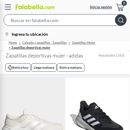
Inicia sesión
Search
Bar
location-
Ingresa tu ubicación
icon
Home
Calzado y zapatillas - Zapatillas
Zapatillas Mujer
Zapatillas deportivas mujer
Zapatillas deportivas mujer - adidas
Resultados
(
243
)
Retira hoy
Llega mañana
Retira mañana