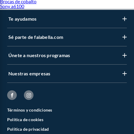
Brocas de cobalto
Adidas Predator
Sony a6100
Adidas Rivalry Low
Adidas Samba
Te ayudamos
Adidas SL 72
Adidas Terrex
Chimpunes Adidas
Zapatillas Adidas Blancas
Sé parte de falabella.com
Zapatillas Adidas Hombre
Zapatillas Adidas Mujer
Zapatillas Adidas Negras
Únete a nuestros programas
Nuestras empresas
Términos y condiciones
Política de cookies
Política de privacidad