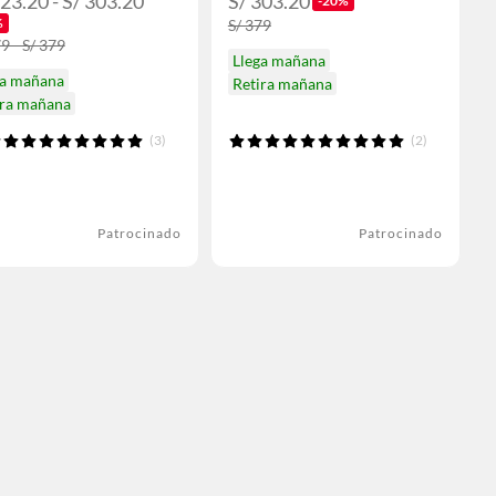
223.20 - S/ 303.20
S/ 303.20
-20%
%
S/ 379
9 - S/ 379
Llega mañana
ga mañana
Retira mañana
ira mañana
(3)
(2)
Patrocinado
Patrocinado