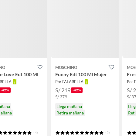
NO
MOSCHINO
MOS
ve Love Edt 100 Ml
Funny Edt 100 Ml Mujer
Fres
ABELLA
Por FALABELLA
Por 
S/ 219
S/ 
-42%
-42%
S/ 379
S/ 3
añana
Llega mañana
Lle
mañana
Retira mañana
Ret
(4)
(5)