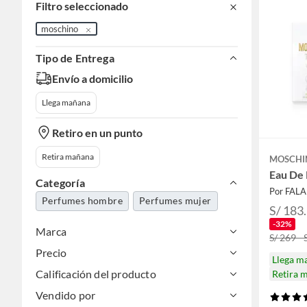
Filtro seleccionado
moschino
Tipo de Entrega
Envío a domicilio
Llega mañana
Retiro en un punto
Retira mañana
MOSCHI
Eau De 
Categoría
Por FAL
Perfumes hombre
Perfumes mujer
S/ 183.
-32%
Marca
S/ 269 - 
Precio
Llega m
Calificación del producto
Retira 
Vendido por