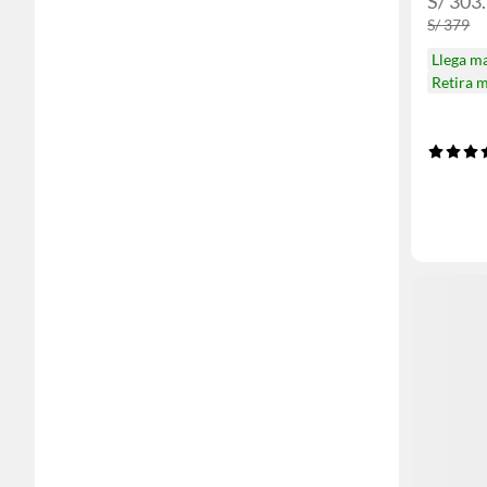
S/ 303
S/ 379
Llega m
Retira 