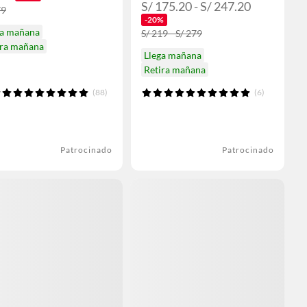
S/ 175.20 - S/ 247.20
79
-20%
ga mañana
S/ 219 - S/ 279
ira mañana
Llega mañana
Retira mañana
(88)
(6)
Patrocinado
Patrocinado