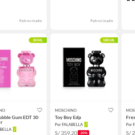
Patrocinado
Patrocinado
NO
MOSCHINO
MOS
Bubble Gum EDT 30
Toy Boy Edp
Fres
er
Por FALABELLA
Por 
ABELLA
S/ 359.20
S/ 
-20%