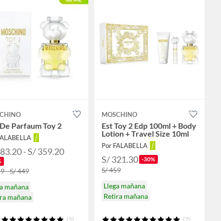
CHINO
MOSCHINO
 De Parfaum Toy 2
Est Toy 2 Edp 100ml + Body
Lotion + Travel Size 10ml
FALABELLA
Por FALABELLA
183.20 - S/ 359.20
S/ 321.30
-30%
%
S/ 459
9 - S/ 449
Llega mañana
ga mañana
Retira mañana
ira mañana
(5)
(7)