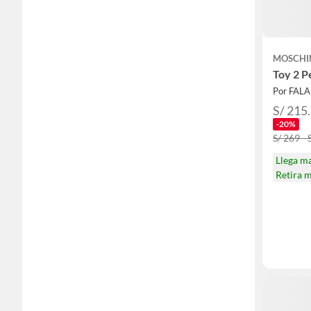
MOSCHI
Toy 2 P
Por FAL
S/ 215.
-20%
S/ 269 - 
Llega m
Retira 