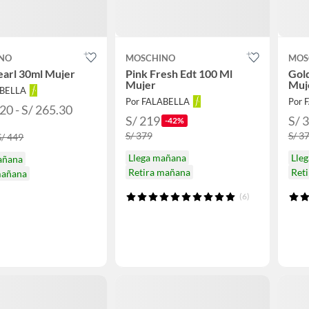
NO
MOSCHINO
MOS
earl 30ml Mujer
Pink Fresh Edt 100 Ml
Gol
Mujer
Muj
ABELLA
Por FALABELLA
Por 
20 - S/ 265.30
S/ 219
S/ 
-42%
S/ 379
S/ 3
S/ 449
Llega mañana
Lle
añana
Retira mañana
Ret
mañana
(6)