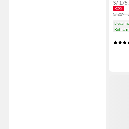
S/ 175.
-20%
S/ 219 - 
Llega m
Retira 