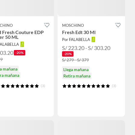
CHINO
MOSCHINO
d Fresh Couture EDP
Fresh Edt 30 Ml
er 50 ML
Por FALABELLA
FALABELLA
S/ 223.20 - S/ 303.20
303.20
-20%
-20%
79
S/ 279 - S/ 379
ga mañana
Llega mañana
ira mañana
Retira mañana
(3)
(3)