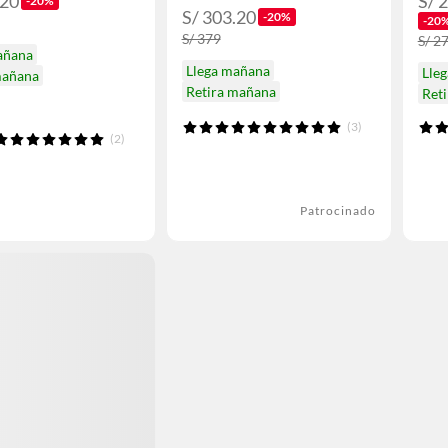
.20
S/ 
-20%
S/ 303.20
-20%
-20
S/ 379
S/ 27
añana
Llega mañana
Lle
mañana
Retira mañana
Ret
(3)
(2)
Patrocinado