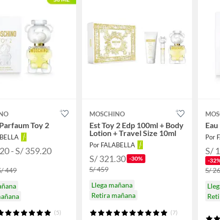
NO
MOSCHINO
MOS
Parfaum Toy 2
Est Toy 2 Edp 100ml + Body
Eau
Lotion + Travel Size 10ml
ABELLA
Por 
Por FALABELLA
20 - S/ 359.20
S/ 
S/ 321.30
-30%
-32
S/ 459
S/ 449
S/ 26
Llega mañana
añana
Lle
Retira mañana
mañana
Ret
(5)
(7)