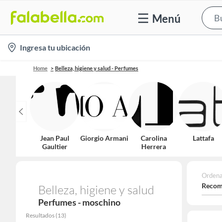
Menú
location-
Ingresa tu ubicación
icon
Home
Belleza, higiene y salud - Perfumes
Jean Paul
Giorgio Armani
Carolina
Lattafa
Gaultier
Herrera
Ordena
Recom
Belleza, higiene y salud
Perfumes - moschino
Resultados
(
13
)