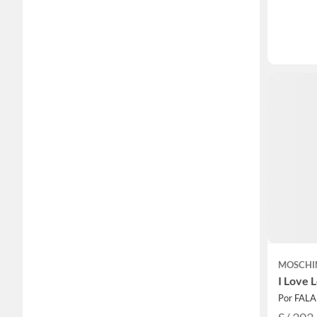
MOSCHI
I Love 
Por FAL