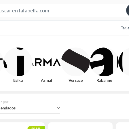
Search
Bar
Tarj
Esika
Armaf
Versace
Rabanne
r por
:
endados