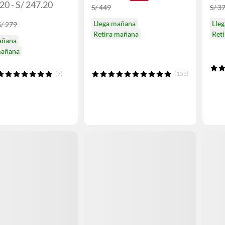
20 - S/ 247.20
S/ 449
S/ 3
Llega mañana
Lle
S/ 279
Retira mañana
Ret
añana
mañana
(7)
(155)