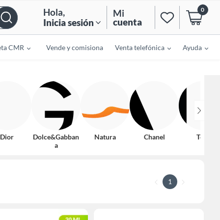
0
Hola
,
Mi
cuenta
Inicia sesión
eta CMR
Vende y comisiona
Venta telefónica
Ayuda
Dior
Dolce&Gabban
Natura
Chanel
Tous
a
1