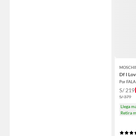
MOSCHI
Df I Lo
Por FAL
S/ 219
S/ 379
Llega m
Retira 